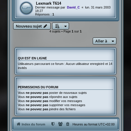
Lexmark T614
Dernier message par
David_C
«
lun. 31 mars 2003
18:27
Réponses :
1
Nouveau sujet
4 sujets • Page
1
sur
1
Aller à
QUI EST EN LIGNE
Utilisateurs parcourant ce forum : Aucun utilisateur enregistré et 14
invités
PERMISSIONS DU FORUM
Vous
ne pouvez pas
poster de nouveaux sujets
Vous
ne pouvez pas
répondre aux sujets
Vous
ne pouvez pas
modifier vos messages
Vous
ne pouvez pas
supprimer vos messages
Vous
ne pouvez pas
joindre des fichiers
Index du forum
Heures au format
UTC+02:00