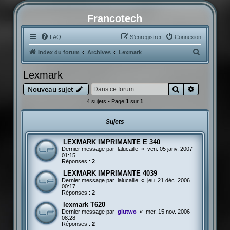
Francotech
FAQ
S’enregistrer
Connexion
R
Index du forum
Archives
Lexmark
e
Lexmark
c
Rechercher
Recherche
Nouveau sujet
h
4 sujets • Page
1
sur
1
e
r
Sujets
c
h
LEXMARK IMPRIMANTE E 340
Dernier message par
lalucaille
«
ven. 05 janv. 2007
e
01:15
Réponses :
2
r
LEXMARK IMPRIMANTE 4039
Dernier message par
lalucaille
«
jeu. 21 déc. 2006
00:17
Réponses :
2
lexmark T620
Dernier message par
glutwo
«
mer. 15 nov. 2006
08:28
Réponses :
2