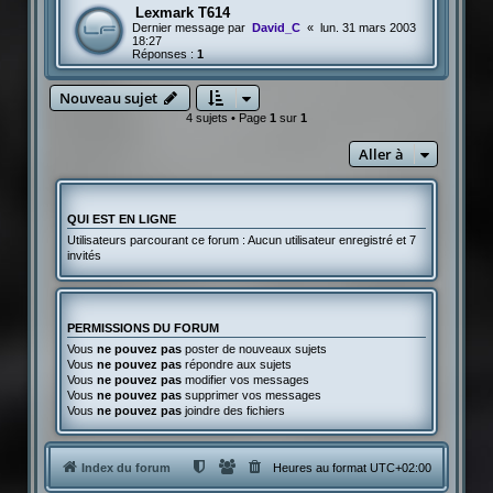
Lexmark T614
Dernier message par
David_C
«
lun. 31 mars 2003
18:27
Réponses :
1
Nouveau sujet
4 sujets • Page
1
sur
1
Aller à
QUI EST EN LIGNE
Utilisateurs parcourant ce forum : Aucun utilisateur enregistré et 7
invités
PERMISSIONS DU FORUM
Vous
ne pouvez pas
poster de nouveaux sujets
Vous
ne pouvez pas
répondre aux sujets
Vous
ne pouvez pas
modifier vos messages
Vous
ne pouvez pas
supprimer vos messages
Vous
ne pouvez pas
joindre des fichiers
Index du forum
Heures au format
UTC+02:00