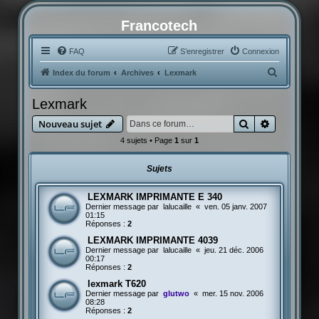
Francotech
FAQ
S’enregistrer
Connexion
R
Index du forum
Archives
Lexmark
e
Lexmark
c
Rechercher
Recherche
Nouveau sujet
h
4 sujets • Page
1
sur
1
e
r
Sujets
c
h
LEXMARK IMPRIMANTE E 340
Dernier message par
lalucaille
«
ven. 05 janv. 2007
e
01:15
Réponses :
2
r
LEXMARK IMPRIMANTE 4039
Dernier message par
lalucaille
«
jeu. 21 déc. 2006
00:17
Réponses :
2
lexmark T620
Dernier message par
glutwo
«
mer. 15 nov. 2006
08:28
Réponses :
2