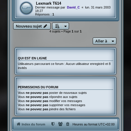
Lexmark T614
Dernier message par
David_C
«
lun. 31 mars 2003
18:27
Réponses :
1
Nouveau sujet
4 sujets • Page
1
sur
1
Aller à
QUI EST EN LIGNE
Utilisateurs parcourant ce forum : Aucun utilisateur enregistré et 8
invités
PERMISSIONS DU FORUM
Vous
ne pouvez pas
poster de nouveaux sujets
Vous
ne pouvez pas
répondre aux sujets
Vous
ne pouvez pas
modifier vos messages
Vous
ne pouvez pas
supprimer vos messages
Vous
ne pouvez pas
joindre des fichiers
Index du forum
Heures au format
UTC+02:00