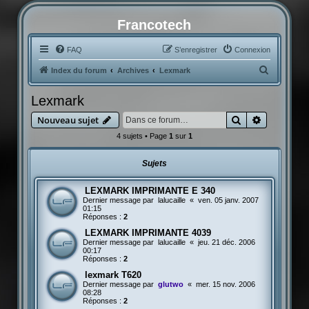
Francotech
FAQ
S’enregistrer
Connexion
R
Index du forum
Archives
Lexmark
e
Lexmark
c
Rechercher
Recherche
Nouveau sujet
h
4 sujets • Page
1
sur
1
e
r
Sujets
c
h
LEXMARK IMPRIMANTE E 340
Dernier message par
lalucaille
«
ven. 05 janv. 2007
e
01:15
Réponses :
2
r
LEXMARK IMPRIMANTE 4039
Dernier message par
lalucaille
«
jeu. 21 déc. 2006
00:17
Réponses :
2
lexmark T620
Dernier message par
glutwo
«
mer. 15 nov. 2006
08:28
Réponses :
2