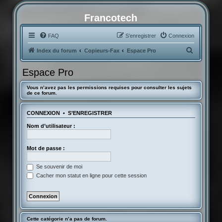
Francotech
FAQ
S’enregistrer
Connexion
R
Index du forum
Copieurs-Fax
Espace Pro
e
Espace Pro
c
h
Vous n’avez pas les permissions requises pour consulter les sujets
de ce forum.
e
r
CONNEXION
•
S’ENREGISTRER
c
Nom d’utilisateur :
h
e
Mot de passe :
r
Se souvenir de moi
Cacher mon statut en ligne pour cette session
Cette catégorie n’a pas de forum.