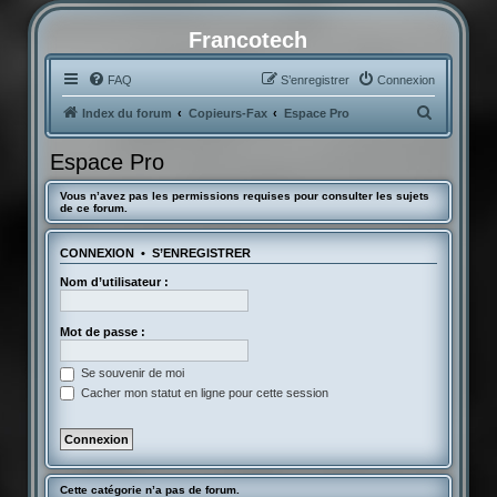
Francotech
FAQ
S’enregistrer
Connexion
R
Index du forum
Copieurs-Fax
Espace Pro
e
Espace Pro
c
h
Vous n’avez pas les permissions requises pour consulter les sujets
de ce forum.
e
r
CONNEXION
•
S’ENREGISTRER
c
Nom d’utilisateur :
h
e
Mot de passe :
r
Se souvenir de moi
Cacher mon statut en ligne pour cette session
Cette catégorie n’a pas de forum.