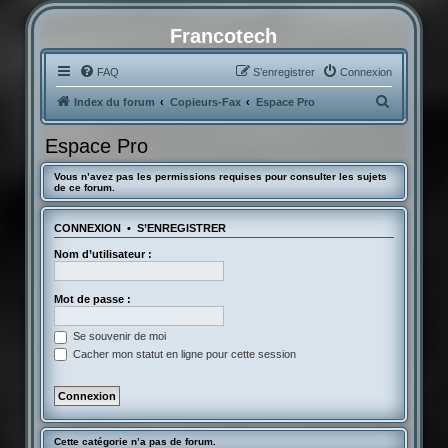
Francotech
FAQ
S’enregistrer
Connexion
R
Index du forum
Copieurs-Fax
Espace Pro
e
Espace Pro
c
h
Vous n’avez pas les permissions requises pour consulter les sujets
de ce forum.
e
r
CONNEXION
•
S’ENREGISTRER
c
Nom d’utilisateur :
h
e
Mot de passe :
r
Se souvenir de moi
Cacher mon statut en ligne pour cette session
Cette catégorie n’a pas de forum.