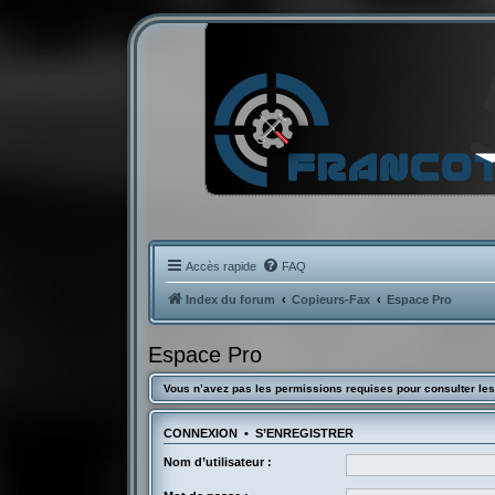
Accès rapide
FAQ
Index du forum
Copieurs-Fax
Espace Pro
Espace Pro
Vous n’avez pas les permissions requises pour consulter les
CONNEXION
•
S’ENREGISTRER
Nom d’utilisateur :