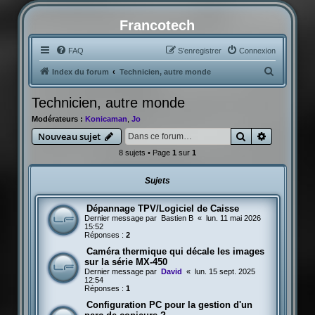
Francotech
FAQ
S’enregistrer
Connexion
R
Index du forum
Technicien, autre monde
e
Technicien, autre monde
c
Modérateurs :
Konicaman
,
Jo
h
Rechercher
Recherche
Nouveau sujet
e
8 sujets • Page
1
sur
1
r
c
Sujets
h
e
Dépannage TPV/Logiciel de Caisse
Dernier message par
Bastien B
«
lun. 11 mai 2026
r
15:52
Réponses :
2
Caméra thermique qui décale les images
sur la série MX-450
Dernier message par
David
«
lun. 15 sept. 2025
12:54
Réponses :
1
Configuration PC pour la gestion d'un