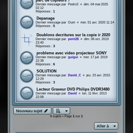
parc de copieurs ?
Dernier message par
Pedro3
«
dim. 04 mai 2025
02:12
Réponses :
1
Depanage
Dernier message par
Oum
«
mer. 01 avr. 2020 11:14
Réponses :
5
Doublons decritures sur la copie ir 2020
Dernier message par
perri28
«
dim. 06 oct. 2019
23:40
Réponses :
3
probleme avec video projecteur SONY
Dernier message par
guigui
«
mer. 17 juil. 2019
22:38
Réponses :
6
SOLUTION
Dernier message par
David_C
«
jeu. 23 avr. 2015
12:29
Réponses :
3
Lecteur Graveur DVD Philips DVDR3480
Dernier message par
David
«
lun. 11 févr. 2013
22:08
Nouveau sujet
8 sujets • Page
1
sur
1
Aller à