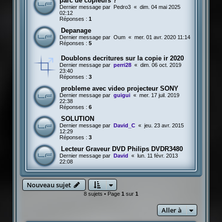
parc de copieurs ?
Dernier message par
Pedro3
«
dim. 04 mai 2025
02:12
Réponses :
1
Depanage
Dernier message par
Oum
«
mer. 01 avr. 2020 11:14
Réponses :
5
Doublons decritures sur la copie ir 2020
Dernier message par
perri28
«
dim. 06 oct. 2019
23:40
Réponses :
3
probleme avec video projecteur SONY
Dernier message par
guigui
«
mer. 17 juil. 2019
22:38
Réponses :
6
SOLUTION
Dernier message par
David_C
«
jeu. 23 avr. 2015
12:29
Réponses :
3
Lecteur Graveur DVD Philips DVDR3480
Dernier message par
David
«
lun. 11 févr. 2013
22:08
Nouveau sujet
8 sujets • Page
1
sur
1
Aller à