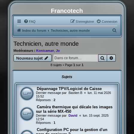
Francotech
FAQ
S’enregistrer
Connexion
R
Index du forum
Technicien, autre monde
e
Technicien, autre monde
c
Modérateurs :
Konicaman
,
Jo
h
Rechercher
Recherche
Nouveau sujet
e
8 sujets • Page
1
sur
1
r
c
Sujets
h
e
Dépannage TPV/Logiciel de Caisse
Dernier message par
Bastien B
«
lun. 11 mai 2026
r
15:52
Réponses :
2
Caméra thermique qui décale les images
sur la série MX-450
Dernier message par
David
«
lun. 15 sept. 2025
12:54
Réponses :
1
Configuration PC pour la gestion d'un