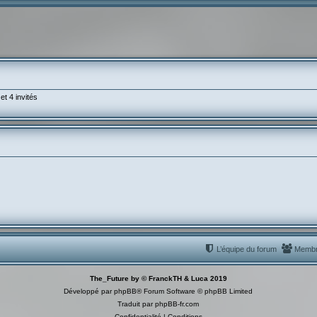
et 4 invités
L’équipe du forum
Memb
The_Future by © FranckTH & Luca 2019
Développé par
phpBB
® Forum Software © phpBB Limited
Traduit par
phpBB-fr.com
Confidentialité
|
Conditions