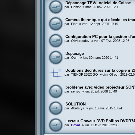
Dépannage TPV/Logiciel de Caisse
par
Danior
»
mar. 25 nov. 2025 12:12
Caméra thermique qui décale les ima
par
Platt
»
ven. 12 sept. 2025 10:10
Configuration PC pour la gestion d'u
par
Olivierdudev
»
ven. 07 févr. 2025 12:26
Depanage
par
Oum
»
lun. 30 mars 2020 14:41
Doublons decritures sur la copie ir 2
par
TIENDREBEOGO
»
dim. 06 oct. 2019 02:
probleme avec video projecteur SON
par
senyo
»
lun. 28 juil. 2008 18:49
SOLUTION
par
Akafarys
»
jeu. 16 avr. 2015 13:24
Lecteur Graveur DVD Philips DVDR3
par
David
»
lun. 11 févr. 2013 22:08