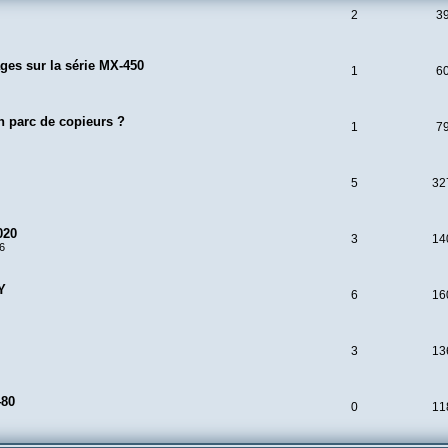
2
3
ges sur la série MX-450
1
6
n parc de copieurs ?
1
7
5
32
020
3
14
06
Y
6
16
3
13
480
0
11