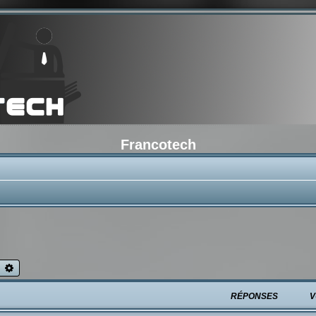
Francotech
echercher
Recherche avancée
RÉPONSES
V