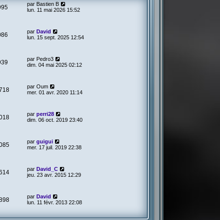
par
Bastien B
995
lun. 11 mai 2026 15:52
par
David
086
lun. 15 sept. 2025 12:54
par
Pedro3
939
dim. 04 mai 2025 02:12
par
Oum
718
mer. 01 avr. 2020 11:14
par
perri28
018
dim. 06 oct. 2019 23:40
par
guigui
085
mer. 17 juil. 2019 22:38
par
David_C
614
jeu. 23 avr. 2015 12:29
par
David
898
lun. 11 févr. 2013 22:08