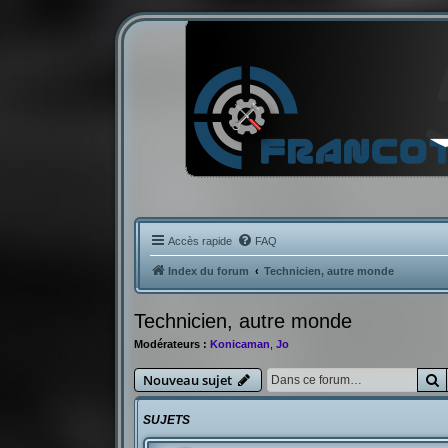
Accès rapide
FAQ
Index du forum
Technicien, autre monde
Technicien, autre monde
Modérateurs :
Konicaman
,
Jo
R
Nouveau sujet
SUJETS