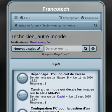
Francotech
FAQ
S’enregistrer
Connexion
R
Index du forum
Technicien, autre monde
e
Technicien, autre monde
c
Modérateurs :
Konicaman
,
Jo
h
Rechercher
Recherche
Nouveau sujet
e
8 sujets • Page
1
sur
1
r
c
Sujets
h
e
Dépannage TPV/Logiciel de Caisse
Dernier message par
Bastien B
«
lun. 11 mai 2026
r
15:52
Réponses :
2
Caméra thermique qui décale les images
sur la série MX-450
Dernier message par
David
«
lun. 15 sept. 2025
12:54
Réponses :
1
Configuration PC pour la gestion d'un