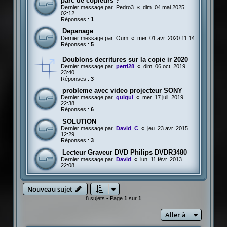
parc de copieurs ?
Dernier message par
Pedro3
«
dim. 04 mai 2025
02:12
Réponses :
1
Depanage
Dernier message par
Oum
«
mer. 01 avr. 2020 11:14
Réponses :
5
Doublons decritures sur la copie ir 2020
Dernier message par
perri28
«
dim. 06 oct. 2019
23:40
Réponses :
3
probleme avec video projecteur SONY
Dernier message par
guigui
«
mer. 17 juil. 2019
22:38
Réponses :
6
SOLUTION
Dernier message par
David_C
«
jeu. 23 avr. 2015
12:29
Réponses :
3
Lecteur Graveur DVD Philips DVDR3480
Dernier message par
David
«
lun. 11 févr. 2013
22:08
Nouveau sujet
8 sujets • Page
1
sur
1
Aller à