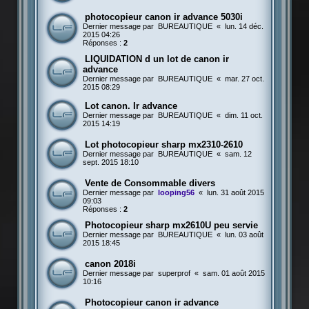
photocopieur canon ir advance 5030i
Dernier message par
BUREAUTIQUE
«
lun. 14 déc.
2015 04:26
Réponses :
2
LIQUIDATION d un lot de canon ir
advance
Dernier message par
BUREAUTIQUE
«
mar. 27 oct.
2015 08:29
Lot canon. Ir advance
Dernier message par
BUREAUTIQUE
«
dim. 11 oct.
2015 14:19
Lot photocopieur sharp mx2310-2610
Dernier message par
BUREAUTIQUE
«
sam. 12
sept. 2015 18:10
Vente de Consommable divers
Dernier message par
looping56
«
lun. 31 août 2015
09:03
Réponses :
2
Photocopieur sharp mx2610U peu servie
Dernier message par
BUREAUTIQUE
«
lun. 03 août
2015 18:45
canon 2018i
Dernier message par
superprof
«
sam. 01 août 2015
10:16
Photocopieur canon ir advance