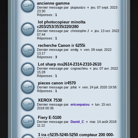
ancienne gamme
Dernier message par
piupiuoizo
«
jeu. 07 sept. 2023
23:30
Réponses :
1
lot photocopieur minolta
c203/253/3535/220/280
Dernier message par
christophe J
«
jeu. 13 oct. 2022
07:44
Réponses :
1
recherche Canon ir 6255i
Dernier message par
emilg
«
ven. 09 sept. 2022
13:17
Réponses :
3
Lot sharp mx2614-2314-2310-2610
Dernier message par
cognachinu
«
jeu. 07 avr. 2022
15:28
Réponses :
1
pieces canon ir4570
Dernier message par
jofat
«
ven. 24 juil. 2020 19:58
Réponses :
1
XEROX 7530
Dernier message par
ericsepatou
«
lun. 15 oct.
2018 00:36
Fiery E-5100
Dernier message par
David_C
«
mar. 14 août 2018
11:12
3 ira c5235-5240-5250 compteur 200 000-