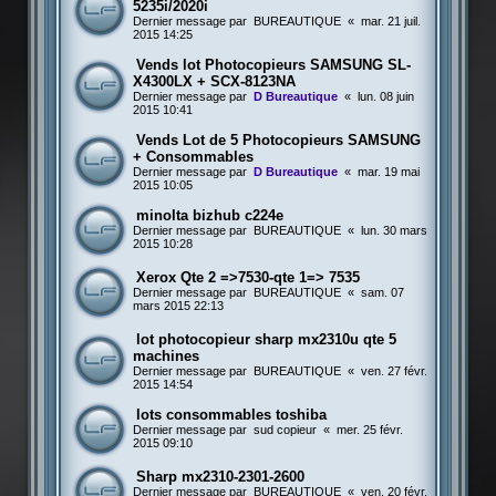
5235i/2020i
Dernier message par
BUREAUTIQUE
«
mar. 21 juil.
2015 14:25
Vends lot Photocopieurs SAMSUNG SL-
X4300LX + SCX-8123NA
Dernier message par
D Bureautique
«
lun. 08 juin
2015 10:41
Vends Lot de 5 Photocopieurs SAMSUNG
+ Consommables
Dernier message par
D Bureautique
«
mar. 19 mai
2015 10:05
minolta bizhub c224e
Dernier message par
BUREAUTIQUE
«
lun. 30 mars
2015 10:28
Xerox Qte 2 =>7530-qte 1=> 7535
Dernier message par
BUREAUTIQUE
«
sam. 07
mars 2015 22:13
lot photocopieur sharp mx2310u qte 5
machines
Dernier message par
BUREAUTIQUE
«
ven. 27 févr.
2015 14:54
lots consommables toshiba
Dernier message par
sud copieur
«
mer. 25 févr.
2015 09:10
Sharp mx2310-2301-2600
Dernier message par
BUREAUTIQUE
«
ven. 20 févr.