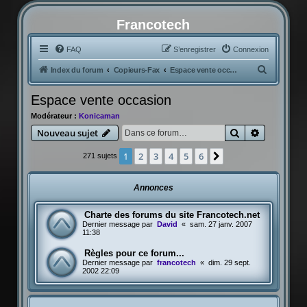
Francotech
FAQ
S’enregistrer
Connexion
R
Index du forum
Copieurs-Fax
Espace vente occasion
e
Espace vente occasion
c
Modérateur :
Konicaman
h
Rechercher
Recherche
Nouveau sujet
e
r
1
2
3
4
5
6
Suivante
271 sujets
c
h
Annonces
e
Charte des forums du site Francotech.net
r
Dernier message par
David
«
sam. 27 janv. 2007
11:38
Règles pour ce forum...
Dernier message par
francotech
«
dim. 29 sept.
2002 22:09