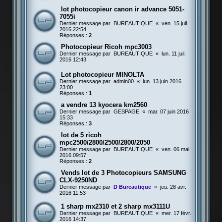
lot photocopieur canon ir advance 5051-
7055i
Dernier message par
BUREAUTIQUE
«
ven. 15 juil.
2016 22:54
Réponses :
2
Photocopieur Ricoh mpc3003
Dernier message par
BUREAUTIQUE
«
lun. 11 juil.
2016 12:43
Lot photocopieur MINOLTA
Dernier message par
admin00
«
lun. 13 juin 2016
23:00
Réponses :
1
a vendre 13 kyocera km2560
Dernier message par
GESPAGE
«
mar. 07 juin 2016
15:33
Réponses :
3
lot de 5 ricoh
mpc2500/2800/2500/2800/2050
Dernier message par
BUREAUTIQUE
«
ven. 06 mai
2016 09:57
Réponses :
2
Vends lot de 3 Photocopieurs SAMSUNG
CLX-9250ND
Dernier message par
D Bureautique
«
jeu. 28 avr.
2016 11:53
1 sharp mx2310 et 2 sharp mx3111U
Dernier message par
BUREAUTIQUE
«
mer. 17 févr.
2016 14:37