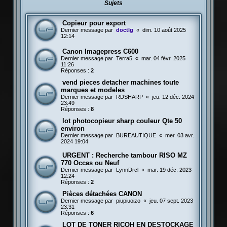
Sujets
Copieur pour export
Dernier message par
doctlg
«
dim. 10 août 2025
12:14
Canon Imagepress C600
Dernier message par
Terra5
«
mar. 04 févr. 2025
11:26
Réponses :
2
vend pieces detacher machines toute
marques et modeles
Dernier message par
RDSHARP
«
jeu. 12 déc. 2024
23:49
Réponses :
8
lot photocopieur sharp couleur Qte 50
environ
Dernier message par
BUREAUTIQUE
«
mer. 03 avr.
2024 19:04
URGENT : Recherche tambour RISO MZ
770 Occas ou Neuf
Dernier message par
LynnDrcl
«
mar. 19 déc. 2023
12:24
Réponses :
2
Pièces détachées CANON
Dernier message par
piupiuoizo
«
jeu. 07 sept. 2023
23:31
Réponses :
6
LOT DE TONER RICOH EN DESTOCKAGE