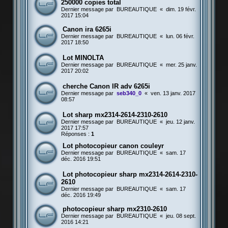
250000 copies total
Dernier message par
BUREAUTIQUE
«
dim. 19 févr.
2017 15:04
Canon ira 6265i
Dernier message par
BUREAUTIQUE
«
lun. 06 févr.
2017 18:50
Lot MINOLTA
Dernier message par
BUREAUTIQUE
«
mer. 25 janv.
2017 20:02
cherche Canon IR adv 6265i
Dernier message par
seb340_0
«
ven. 13 janv. 2017
08:57
Lot sharp mx2314-2614-2310-2610
Dernier message par
BUREAUTIQUE
«
jeu. 12 janv.
2017 17:57
Réponses :
1
Lot photocopieur canon couleyr
Dernier message par
BUREAUTIQUE
«
sam. 17
déc. 2016 19:51
Lot photocopieur sharp mx2314-2614-2310-
2610
Dernier message par
BUREAUTIQUE
«
sam. 17
déc. 2016 19:49
photocopieur sharp mx2310-2610
Dernier message par
BUREAUTIQUE
«
jeu. 08 sept.
2016 14:21