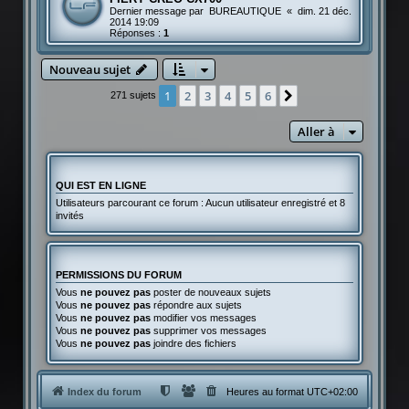
Dernier message par
BUREAUTIQUE
«
dim. 21 déc.
2014 19:09
Réponses :
1
Nouveau sujet
1
2
3
4
5
6
Suivante
271 sujets
Aller à
QUI EST EN LIGNE
Utilisateurs parcourant ce forum : Aucun utilisateur enregistré et 8
invités
PERMISSIONS DU FORUM
Vous
ne pouvez pas
poster de nouveaux sujets
Vous
ne pouvez pas
répondre aux sujets
Vous
ne pouvez pas
modifier vos messages
Vous
ne pouvez pas
supprimer vos messages
Vous
ne pouvez pas
joindre des fichiers
Index du forum
Heures au format
UTC+02:00