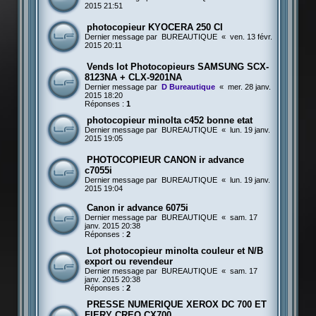
2015 21:51
photocopieur KYOCERA 250 CI
Dernier message par
BUREAUTIQUE
«
ven. 13 févr.
2015 20:11
Vends lot Photocopieurs SAMSUNG SCX-
8123NA + CLX-9201NA
Dernier message par
D Bureautique
«
mer. 28 janv.
2015 18:20
Réponses :
1
photocopieur minolta c452 bonne etat
Dernier message par
BUREAUTIQUE
«
lun. 19 janv.
2015 19:05
PHOTOCOPIEUR CANON ir advance
c7055i
Dernier message par
BUREAUTIQUE
«
lun. 19 janv.
2015 19:04
Canon ir advance 6075i
Dernier message par
BUREAUTIQUE
«
sam. 17
janv. 2015 20:38
Réponses :
2
Lot photocopieur minolta couleur et N/B
export ou revendeur
Dernier message par
BUREAUTIQUE
«
sam. 17
janv. 2015 20:38
Réponses :
2
PRESSE NUMERIQUE XEROX DC 700 ET
FIERY CREO CX700