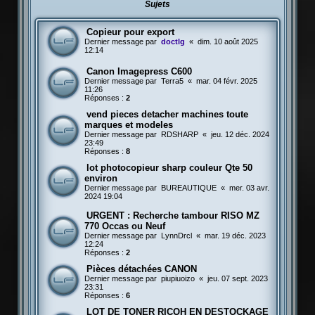
Sujets
Copieur pour export
Dernier message par
doctlg
«
dim. 10 août 2025
12:14
Canon Imagepress C600
Dernier message par
Terra5
«
mar. 04 févr. 2025
11:26
Réponses :
2
vend pieces detacher machines toute
marques et modeles
Dernier message par
RDSHARP
«
jeu. 12 déc. 2024
23:49
Réponses :
8
lot photocopieur sharp couleur Qte 50
environ
Dernier message par
BUREAUTIQUE
«
mer. 03 avr.
2024 19:04
URGENT : Recherche tambour RISO MZ
770 Occas ou Neuf
Dernier message par
LynnDrcl
«
mar. 19 déc. 2023
12:24
Réponses :
2
Pièces détachées CANON
Dernier message par
piupiuoizo
«
jeu. 07 sept. 2023
23:31
Réponses :
6
LOT DE TONER RICOH EN DESTOCKAGE