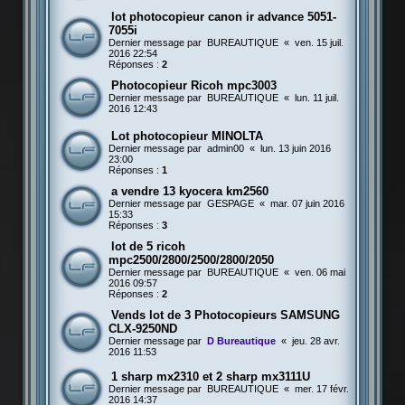
lot photocopieur canon ir advance 5051-
7055i
Dernier message par
BUREAUTIQUE
«
ven. 15 juil.
2016 22:54
Réponses :
2
Photocopieur Ricoh mpc3003
Dernier message par
BUREAUTIQUE
«
lun. 11 juil.
2016 12:43
Lot photocopieur MINOLTA
Dernier message par
admin00
«
lun. 13 juin 2016
23:00
Réponses :
1
a vendre 13 kyocera km2560
Dernier message par
GESPAGE
«
mar. 07 juin 2016
15:33
Réponses :
3
lot de 5 ricoh
mpc2500/2800/2500/2800/2050
Dernier message par
BUREAUTIQUE
«
ven. 06 mai
2016 09:57
Réponses :
2
Vends lot de 3 Photocopieurs SAMSUNG
CLX-9250ND
Dernier message par
D Bureautique
«
jeu. 28 avr.
2016 11:53
1 sharp mx2310 et 2 sharp mx3111U
Dernier message par
BUREAUTIQUE
«
mer. 17 févr.
2016 14:37