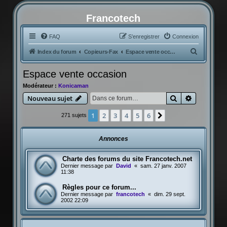
Francotech
FAQ
S’enregistrer
Connexion
R
Index du forum
Copieurs-Fax
Espace vente occasion
e
Espace vente occasion
c
Modérateur :
Konicaman
h
Rechercher
Recherche
Nouveau sujet
e
r
1
2
3
4
5
6
Suivante
271 sujets
c
h
Annonces
e
Charte des forums du site Francotech.net
r
Dernier message par
David
«
sam. 27 janv. 2007
11:38
Règles pour ce forum...
Dernier message par
francotech
«
dim. 29 sept.
2002 22:09