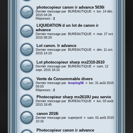
photocopieur canon ir advance 5030i
Dernier message par
BUREAUTIQUE
«
lun. 14 déc.
2015 04:26
Réponses :
2
LIQUIDATION d un lot de canon ir
advance
Dernier message par
BUREAUTIQUE
«
mar. 27 oct.
2015 08:29
Lot canon. Ir advance
Dernier message par
BUREAUTIQUE
«
dim. 11 oct.
2015 14:19
Lot photocopieur sharp mx2310-2610
Dernier message par
BUREAUTIQUE
«
sam. 12
sept. 2015 18:10
Vente de Consommable divers
Dernier message par
looping56
«
lun. 31 août 2015
09:03
Réponses :
2
Photocopieur sharp mx2610U peu servie
Dernier message par
BUREAUTIQUE
«
lun. 03 août
2015 18:45
canon 2018i
Dernier message par
superprof
«
sam. 01 août 2015
10:16
Photocopieur canon ir advance