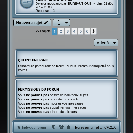
Dernier message par
BUREAUTIQUE
«
dim. 21 déc.
2014 19:09
Réponses :
1
Nouveau sujet
1
2
3
4
5
6
Suivante
271 sujets
Aller à
QUI EST EN LIGNE
Utilisateurs parcourant ce forum : Aucun utilisateur enregistré et 20
invités
PERMISSIONS DU FORUM
Vous
ne pouvez pas
poster de nouveaux sujets
Vous
ne pouvez pas
répondre aux sujets
Vous
ne pouvez pas
modifier vos messages
Vous
ne pouvez pas
supprimer vos messages
Vous
ne pouvez pas
joindre des fichiers
Index du forum
Heures au format
UTC+02:00