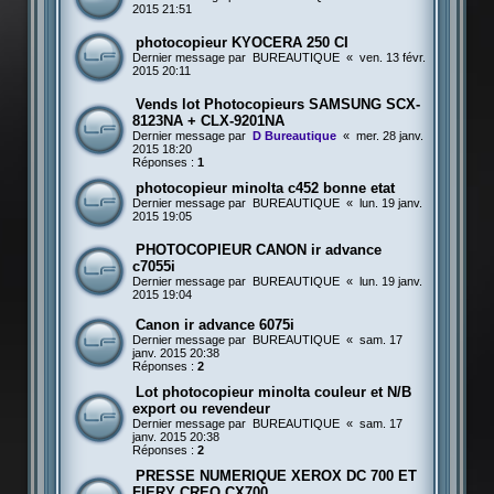
2015 21:51
photocopieur KYOCERA 250 CI
Dernier message par
BUREAUTIQUE
«
ven. 13 févr.
2015 20:11
Vends lot Photocopieurs SAMSUNG SCX-
8123NA + CLX-9201NA
Dernier message par
D Bureautique
«
mer. 28 janv.
2015 18:20
Réponses :
1
photocopieur minolta c452 bonne etat
Dernier message par
BUREAUTIQUE
«
lun. 19 janv.
2015 19:05
PHOTOCOPIEUR CANON ir advance
c7055i
Dernier message par
BUREAUTIQUE
«
lun. 19 janv.
2015 19:04
Canon ir advance 6075i
Dernier message par
BUREAUTIQUE
«
sam. 17
janv. 2015 20:38
Réponses :
2
Lot photocopieur minolta couleur et N/B
export ou revendeur
Dernier message par
BUREAUTIQUE
«
sam. 17
janv. 2015 20:38
Réponses :
2
PRESSE NUMERIQUE XEROX DC 700 ET
FIERY CREO CX700