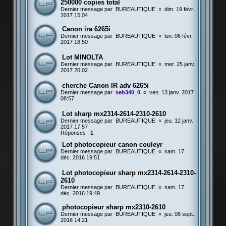
250000 copies total
Dernier message par
BUREAUTIQUE
«
dim. 19 févr.
2017 15:04
Canon ira 6265i
Dernier message par
BUREAUTIQUE
«
lun. 06 févr.
2017 18:50
Lot MINOLTA
Dernier message par
BUREAUTIQUE
«
mer. 25 janv.
2017 20:02
cherche Canon IR adv 6265i
Dernier message par
seb340_0
«
ven. 13 janv. 2017
08:57
Lot sharp mx2314-2614-2310-2610
Dernier message par
BUREAUTIQUE
«
jeu. 12 janv.
2017 17:57
Réponses :
1
Lot photocopieur canon couleyr
Dernier message par
BUREAUTIQUE
«
sam. 17
déc. 2016 19:51
Lot photocopieur sharp mx2314-2614-2310-
2610
Dernier message par
BUREAUTIQUE
«
sam. 17
déc. 2016 19:49
photocopieur sharp mx2310-2610
Dernier message par
BUREAUTIQUE
«
jeu. 08 sept.
2016 14:21