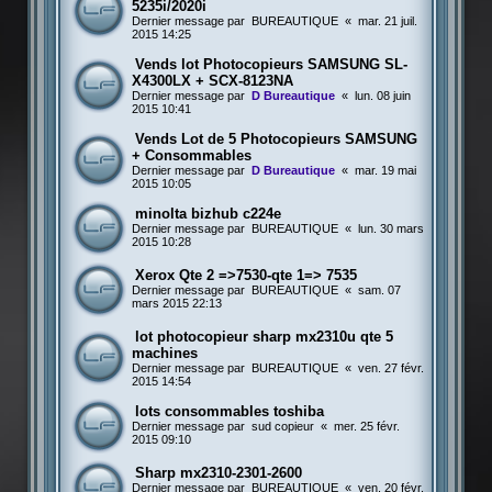
5235i/2020i
Dernier message par
BUREAUTIQUE
«
mar. 21 juil.
2015 14:25
Vends lot Photocopieurs SAMSUNG SL-
X4300LX + SCX-8123NA
Dernier message par
D Bureautique
«
lun. 08 juin
2015 10:41
Vends Lot de 5 Photocopieurs SAMSUNG
+ Consommables
Dernier message par
D Bureautique
«
mar. 19 mai
2015 10:05
minolta bizhub c224e
Dernier message par
BUREAUTIQUE
«
lun. 30 mars
2015 10:28
Xerox Qte 2 =>7530-qte 1=> 7535
Dernier message par
BUREAUTIQUE
«
sam. 07
mars 2015 22:13
lot photocopieur sharp mx2310u qte 5
machines
Dernier message par
BUREAUTIQUE
«
ven. 27 févr.
2015 14:54
lots consommables toshiba
Dernier message par
sud copieur
«
mer. 25 févr.
2015 09:10
Sharp mx2310-2301-2600
Dernier message par
BUREAUTIQUE
«
ven. 20 févr.