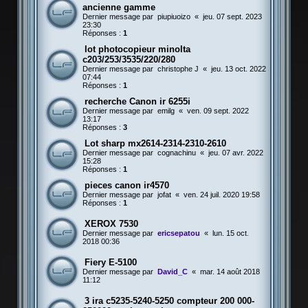
ancienne gamme
Dernier message par
piupiuoizo
«
jeu. 07 sept. 2023
23:30
Réponses :
1
lot photocopieur minolta
c203/253/3535/220/280
Dernier message par
christophe J
«
jeu. 13 oct. 2022
07:44
Réponses :
1
recherche Canon ir 6255i
Dernier message par
emilg
«
ven. 09 sept. 2022
13:17
Réponses :
3
Lot sharp mx2614-2314-2310-2610
Dernier message par
cognachinu
«
jeu. 07 avr. 2022
15:28
Réponses :
1
pieces canon ir4570
Dernier message par
jofat
«
ven. 24 juil. 2020 19:58
Réponses :
1
XEROX 7530
Dernier message par
ericsepatou
«
lun. 15 oct.
2018 00:36
Fiery E-5100
Dernier message par
David_C
«
mar. 14 août 2018
11:12
3 ira c5235-5240-5250 compteur 200 000-