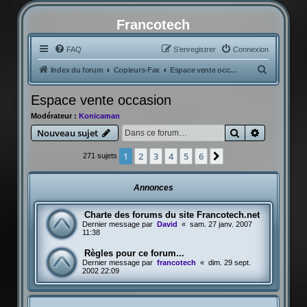
Francotech
FAQ
S’enregistrer
Connexion
R
Index du forum
Copieurs-Fax
Espace vente occasion
e
Espace vente occasion
c
Modérateur :
Konicaman
h
Rechercher
Recherche
Nouveau sujet
e
r
1
2
3
4
5
6
Suivante
271 sujets
c
h
Annonces
e
Charte des forums du site Francotech.net
r
Dernier message par
David
«
sam. 27 janv. 2007
11:38
Règles pour ce forum...
Dernier message par
francotech
«
dim. 29 sept.
2002 22:09