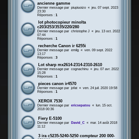
ancienne gamme
Dernier message par
piupiuoizo
«
jeu. 07 sept. 2023
23:30
Réponses :
1
lot photocopieur minolta
c203/253/3535/220/280
Dernier message par
christophe J
«
jeu. 13 oct. 2022
07:44
Réponses :
1
recherche Canon ir 6255i
Dernier message par
emilg
«
ven. 09 sept. 2022
13:17
Réponses :
3
Lot sharp mx2614-2314-2310-2610
Dernier message par
cognachinu
«
jeu. 07 avr. 2022
15:28
Réponses :
1
pieces canon ir4570
Dernier message par
jofat
«
ven. 24 juil. 2020 19:58
Réponses :
1
XEROX 7530
Dernier message par
ericsepatou
«
lun. 15 oct.
2018 00:36
Fiery E-5100
Dernier message par
David_C
«
mar. 14 août 2018
11:12
3 ira c5235-5240-5250 compteur 200 000-