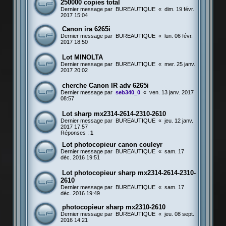
250000 copies total
Dernier message par
BUREAUTIQUE
«
dim. 19 févr.
2017 15:04
Canon ira 6265i
Dernier message par
BUREAUTIQUE
«
lun. 06 févr.
2017 18:50
Lot MINOLTA
Dernier message par
BUREAUTIQUE
«
mer. 25 janv.
2017 20:02
cherche Canon IR adv 6265i
Dernier message par
seb340_0
«
ven. 13 janv. 2017
08:57
Lot sharp mx2314-2614-2310-2610
Dernier message par
BUREAUTIQUE
«
jeu. 12 janv.
2017 17:57
Réponses :
1
Lot photocopieur canon couleyr
Dernier message par
BUREAUTIQUE
«
sam. 17
déc. 2016 19:51
Lot photocopieur sharp mx2314-2614-2310-
2610
Dernier message par
BUREAUTIQUE
«
sam. 17
déc. 2016 19:49
photocopieur sharp mx2310-2610
Dernier message par
BUREAUTIQUE
«
jeu. 08 sept.
2016 14:21