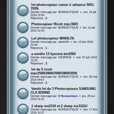
lot photocopieur canon ir advance 5051-
7055i
Dernier message par
BUREAUTIQUE
«
ven. 15 juil.
2016 22:54
Réponses :
2
Photocopieur Ricoh mpc3003
Dernier message par
BUREAUTIQUE
«
lun. 11 juil.
2016 12:43
Lot photocopieur MINOLTA
Dernier message par
admin00
«
lun. 13 juin 2016
23:00
Réponses :
1
a vendre 13 kyocera km2560
Dernier message par
GESPAGE
«
mar. 07 juin 2016
15:33
Réponses :
3
lot de 5 ricoh
mpc2500/2800/2500/2800/2050
Dernier message par
BUREAUTIQUE
«
ven. 06 mai
2016 09:57
Réponses :
2
Vends lot de 3 Photocopieurs SAMSUNG
CLX-9250ND
Dernier message par
D Bureautique
«
jeu. 28 avr.
2016 11:53
1 sharp mx2310 et 2 sharp mx3111U
Dernier message par
BUREAUTIQUE
«
mer. 17 févr.
2016 14:37