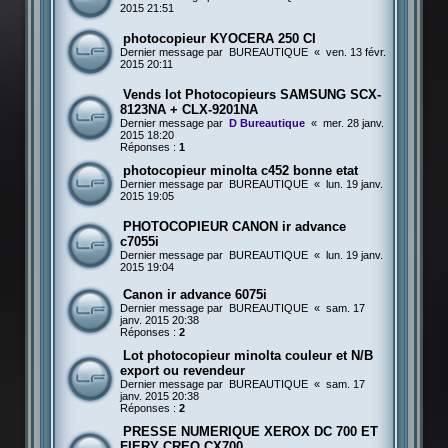
2015 21:51
photocopieur KYOCERA 250 CI
Dernier message par
BUREAUTIQUE
«
ven. 13 févr.
2015 20:11
Vends lot Photocopieurs SAMSUNG SCX-
8123NA + CLX-9201NA
Dernier message par
D Bureautique
«
mer. 28 janv.
2015 18:20
Réponses :
1
photocopieur minolta c452 bonne etat
Dernier message par
BUREAUTIQUE
«
lun. 19 janv.
2015 19:05
PHOTOCOPIEUR CANON ir advance
c7055i
Dernier message par
BUREAUTIQUE
«
lun. 19 janv.
2015 19:04
Canon ir advance 6075i
Dernier message par
BUREAUTIQUE
«
sam. 17
janv. 2015 20:38
Réponses :
2
Lot photocopieur minolta couleur et N/B
export ou revendeur
Dernier message par
BUREAUTIQUE
«
sam. 17
janv. 2015 20:38
Réponses :
2
PRESSE NUMERIQUE XEROX DC 700 ET
FIERY CREO CX700