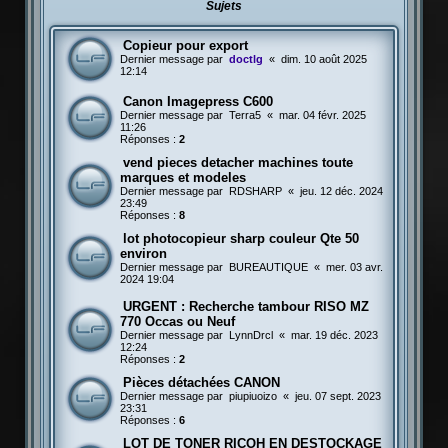
Sujets
Copieur pour export
Dernier message par
doctlg
«
dim. 10 août 2025
12:14
Canon Imagepress C600
Dernier message par
Terra5
«
mar. 04 févr. 2025
11:26
Réponses :
2
vend pieces detacher machines toute
marques et modeles
Dernier message par
RDSHARP
«
jeu. 12 déc. 2024
23:49
Réponses :
8
lot photocopieur sharp couleur Qte 50
environ
Dernier message par
BUREAUTIQUE
«
mer. 03 avr.
2024 19:04
URGENT : Recherche tambour RISO MZ
770 Occas ou Neuf
Dernier message par
LynnDrcl
«
mar. 19 déc. 2023
12:24
Réponses :
2
Pièces détachées CANON
Dernier message par
piupiuoizo
«
jeu. 07 sept. 2023
23:31
Réponses :
6
LOT DE TONER RICOH EN DESTOCKAGE