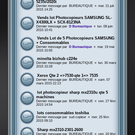
5235i/2020i
Dernier message par
BUREAUTIQUE
«
mar. 21 juil.
2015 14:25
Vends lot Photocopieurs SAMSUNG SL-
X4300LX + SCX-8123NA
Dernier message par
D Bureautique
«
lun. 08 juin
2015 10:41
Vends Lot de 5 Photocopieurs SAMSUNG
+ Consommables
Dernier message par
D Bureautique
«
mar. 19 mai
2015 10:05
minolta bizhub c224e
Dernier message par
BUREAUTIQUE
«
lun. 30 mars
2015 10:28
Xerox Qte 2 =>7530-qte 1=> 7535
Dernier message par
BUREAUTIQUE
«
sam. 07
mars 2015 22:13
lot photocopieur sharp mx2310u qte 5
machines
Dernier message par
BUREAUTIQUE
«
ven. 27 févr.
2015 14:54
lots consommables toshiba
Dernier message par
sud copieur
«
mer. 25 févr.
2015 09:10
Sharp mx2310-2301-2600
Dernier message par
BUREAUTIQUE
«
ven. 20 févr.