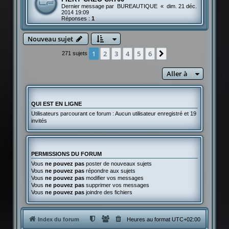
Dernier message par
BUREAUTIQUE
«
dim. 21 déc.
2014 19:09
Réponses :
1
Nouveau sujet
1
2
3
4
5
6
Suivante
271 sujets
Aller à
QUI EST EN LIGNE
Utilisateurs parcourant ce forum : Aucun utilisateur enregistré et 19
invités
PERMISSIONS DU FORUM
Vous
ne pouvez pas
poster de nouveaux sujets
Vous
ne pouvez pas
répondre aux sujets
Vous
ne pouvez pas
modifier vos messages
Vous
ne pouvez pas
supprimer vos messages
Vous
ne pouvez pas
joindre des fichiers
Index du forum
Heures au format
UTC+02:00