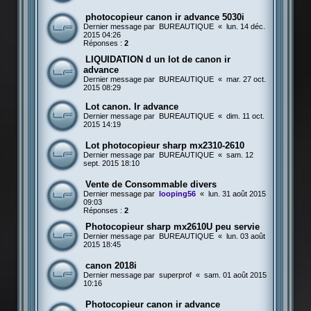
photocopieur canon ir advance 5030i
Dernier message par
BUREAUTIQUE
«
lun. 14 déc.
2015 04:26
Réponses :
2
LIQUIDATION d un lot de canon ir
advance
Dernier message par
BUREAUTIQUE
«
mar. 27 oct.
2015 08:29
Lot canon. Ir advance
Dernier message par
BUREAUTIQUE
«
dim. 11 oct.
2015 14:19
Lot photocopieur sharp mx2310-2610
Dernier message par
BUREAUTIQUE
«
sam. 12
sept. 2015 18:10
Vente de Consommable divers
Dernier message par
looping56
«
lun. 31 août 2015
09:03
Réponses :
2
Photocopieur sharp mx2610U peu servie
Dernier message par
BUREAUTIQUE
«
lun. 03 août
2015 18:45
canon 2018i
Dernier message par
superprof
«
sam. 01 août 2015
10:16
Photocopieur canon ir advance