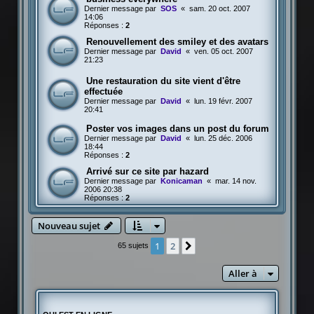
Dernier message par
SOS
«
sam. 20 oct. 2007
14:06
Réponses :
2
Renouvellement des smiley et des avatars
Dernier message par
David
«
ven. 05 oct. 2007
21:23
Une restauration du site vient d'être
effectuée
Dernier message par
David
«
lun. 19 févr. 2007
20:41
Poster vos images dans un post du forum
Dernier message par
David
«
lun. 25 déc. 2006
18:44
Réponses :
2
Arrivé sur ce site par hazard
Dernier message par
Konicaman
«
mar. 14 nov.
2006 20:38
Réponses :
2
Nouveau sujet
1
2
Suivante
65 sujets
Aller à