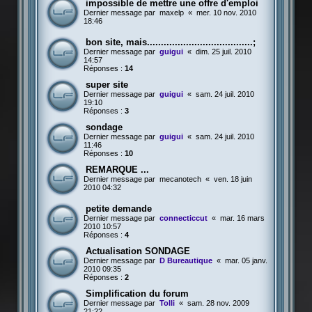
impossible de mettre une offre d'emploi
Dernier message par
maxelp
«
mer. 10 nov. 2010
18:46
bon site, mais......................................;
Dernier message par
guigui
«
dim. 25 juil. 2010
14:57
Réponses :
14
super site
Dernier message par
guigui
«
sam. 24 juil. 2010
19:10
Réponses :
3
sondage
Dernier message par
guigui
«
sam. 24 juil. 2010
11:46
Réponses :
10
REMARQUE ...
Dernier message par
mecanotech
«
ven. 18 juin
2010 04:32
petite demande
Dernier message par
connecticcut
«
mar. 16 mars
2010 10:57
Réponses :
4
Actualisation SONDAGE
Dernier message par
D Bureautique
«
mar. 05 janv.
2010 09:35
Réponses :
2
Simplification du forum
Dernier message par
Tolli
«
sam. 28 nov. 2009
21:22