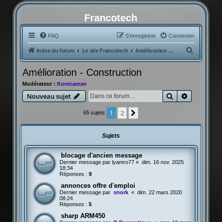
Francotech
FAQ
S’enregistrer
Connexion
R
Index du forum
Le site Francotech
Amélioration - Construction
e
Amélioration - Construction
c
Modérateur :
Konicaman
h
Rechercher
Recherche
Nouveau sujet
e
r
1
2
Suivante
65 sujets
c
h
Sujets
e
blocage d'ancien message
r
Dernier message par
lyamro77
«
dim. 16 nov. 2025
18:34
Réponses :
9
annonces offre d'emploi
Dernier message par
snork
«
dim. 22 mars 2020
08:24
Réponses :
5
sharp ARM450