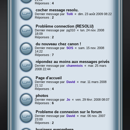
Réponses :
4
cocher message resolu.
Dernier message par
Tolli
«
dim. 23 août 2009 08:22
Réponses :
2
Problème connection (RESOLU)
Dernier message par
pg310
«
lun. 24 nov. 2008
18:09
Réponses :
2
du nouveau chez canon !
Dernier message par
SOS
«
sam. 15 nov. 2008
14:22
Réponses :
7
répondez au moins aux messages privés
Dernier message par
charentois
«
mar. 25 mars
2008 22:44
Page d'accueil
Dernier message par
David
«
mar. 11 mars 2008
21:12
Réponses :
4
photos
Dernier message par
Jo
«
ven. 29 févr. 2008 08:07
Réponses :
6
Probleme de connexion sur le forum
Dernier message par
David
«
mar. 06 nov. 2007
23:00
Réponses :
2
business everywhere