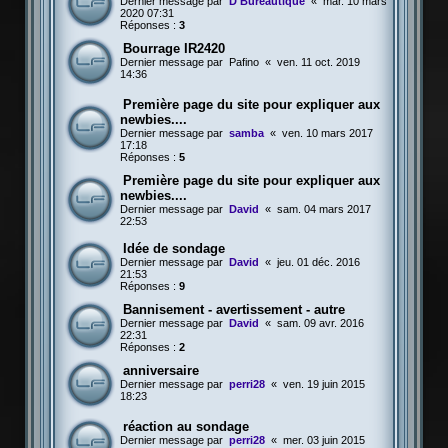
Dernier message par
D Bureautique
«
mar. 10 mars
2020 07:31
Réponses :
3
Bourrage IR2420
Dernier message par
Pafino
«
ven. 11 oct. 2019
14:36
Première page du site pour expliquer aux
newbies....
Dernier message par
samba
«
ven. 10 mars 2017
17:18
Réponses :
5
Première page du site pour expliquer aux
newbies....
Dernier message par
David
«
sam. 04 mars 2017
22:53
Idée de sondage
Dernier message par
David
«
jeu. 01 déc. 2016
21:53
Réponses :
9
Bannisement - avertissement - autre
Dernier message par
David
«
sam. 09 avr. 2016
22:31
Réponses :
2
anniversaire
Dernier message par
perri28
«
ven. 19 juin 2015
18:23
réaction au sondage
Dernier message par
perri28
«
mer. 03 juin 2015