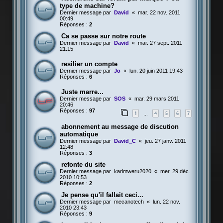
type de machine?
Dernier message par
David
«
mar. 22 nov. 2011
00:49
Réponses :
2
Ca se passe sur notre route
Dernier message par
David
«
mar. 27 sept. 2011
21:15
resilier un compte
Dernier message par
Jo
«
lun. 20 juin 2011 19:43
Réponses :
6
Juste marre...
Dernier message par
SOS
«
mar. 29 mars 2011
20:46
Réponses :
97
1
4
5
6
7
…
abonnement au message de discution
automatique
Dernier message par
David_C
«
jeu. 27 janv. 2011
12:48
Réponses :
3
refonte du site
Dernier message par
karlmweru2020
«
mer. 29 déc.
2010 10:53
Réponses :
2
Je pense qu'il fallait ceci...
Dernier message par
mecanotech
«
lun. 22 nov.
2010 23:43
Réponses :
9