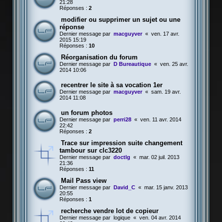
21:28
Réponses :
2
modifier ou supprimer un sujet ou une
réponse
Dernier message par
macguyver
«
ven. 17 avr.
2015 15:19
Réponses :
10
Réorganisation du forum
Dernier message par
D Bureautique
«
ven. 25 avr.
2014 10:06
recentrer le site à sa vocation 1er
Dernier message par
macguyver
«
sam. 19 avr.
2014 11:08
un forum photos
Dernier message par
perri28
«
ven. 11 avr. 2014
22:42
Réponses :
2
Trace sur impression suite changement
tambour sur clc3220
Dernier message par
doctlg
«
mar. 02 juil. 2013
21:36
Réponses :
11
Mail Pass view
Dernier message par
David_C
«
mar. 15 janv. 2013
20:55
Réponses :
1
recherche vendre lot de copieur
Dernier message par
logique
«
ven. 04 avr. 2014