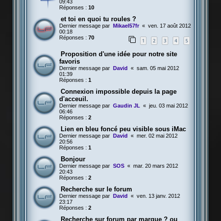
09:43
Réponses :
10
et toi en quoi tu roules ?
Dernier message par
Mikael57fr
«
ven. 17 août 2012
00:18
Réponses :
70
1
2
3
4
5
Proposition d'une idée pour notre site
favoris
Dernier message par
David
«
sam. 05 mai 2012
01:39
Réponses :
1
Connexion impossible depuis la page
d'acceuil.
Dernier message par
Gaudin JL
«
jeu. 03 mai 2012
06:46
Réponses :
2
Lien en bleu foncé peu visible sous iMac
Dernier message par
David
«
mer. 02 mai 2012
20:56
Réponses :
1
Bonjour
Dernier message par
SOS
«
mar. 20 mars 2012
20:43
Réponses :
2
Recherche sur le forum
Dernier message par
David
«
ven. 13 janv. 2012
23:17
Réponses :
2
Recherche sur forum par marque ? ou