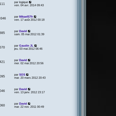
par
logique
111
ven. 04 avr. 2014 09:43
par
Mikael57fr
0346
ven. 17 août 2012 00:18
par
David
885
sam. 05 mai 2012 01:39
par
Gaudin JL
670
jeu. 03 mai 2012 06:46
par
David
421
mer. 02 mai 2012 20:56
par
SOS
095
mar. 20 mars 2012 20:43
par
David
046
ven. 13 janv. 2012 23:17
par
David
060
mar. 22 nov. 2011 00:49