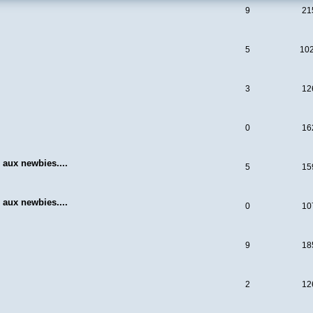
9
21
5
10
3
12
0
16
 aux newbies....
5
15
 aux newbies....
0
10
9
18
2
12