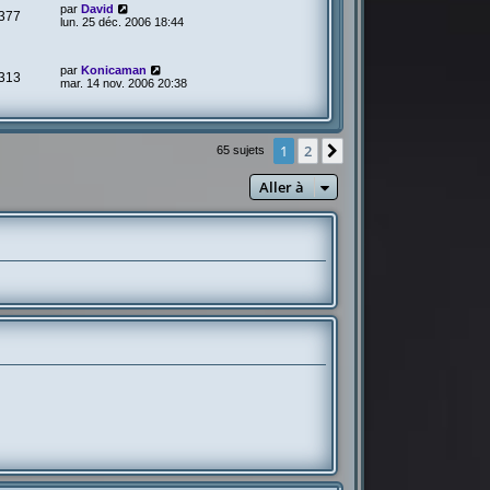
par
David
377
lun. 25 déc. 2006 18:44
par
Konicaman
313
mar. 14 nov. 2006 20:38
1
2
Suivante
65 sujets
Aller à