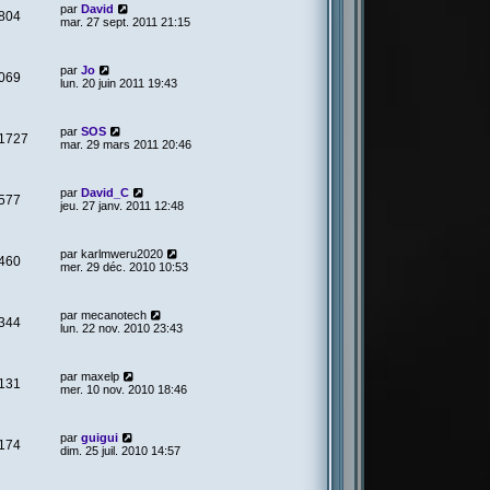
par
David
804
mar. 27 sept. 2011 21:15
par
Jo
069
lun. 20 juin 2011 19:43
par
SOS
1727
mar. 29 mars 2011 20:46
par
David_C
577
jeu. 27 janv. 2011 12:48
par
karlmweru2020
460
mer. 29 déc. 2010 10:53
par
mecanotech
344
lun. 22 nov. 2010 23:43
par
maxelp
131
mer. 10 nov. 2010 18:46
par
guigui
174
dim. 25 juil. 2010 14:57