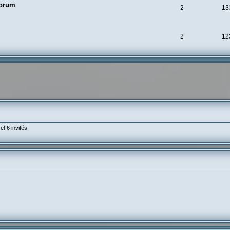
forum
2
13
2
12
et 6 invités