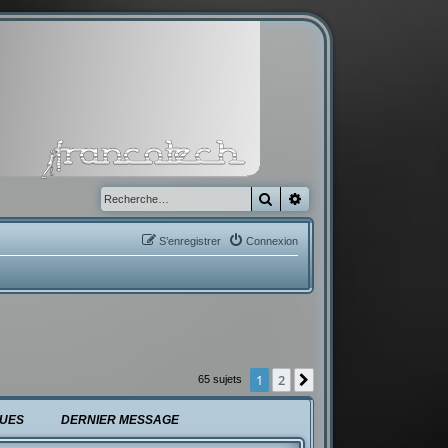
Rechercher
Recherche avancée
S’enregistrer
Connexion
1
2
Suivante
65 sujets
UES
DERNIER MESSAGE