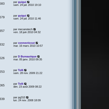
par
guigui
583
sam. 24 juil. 2010 19:10
par
guigui
679
sam. 24 juil. 2010 11:46
par
mecanotech
357
ven. 18 juin 2010 04:32
par
connecticcut
332
mar. 16 mars 2010 10:57
par
D Bureautique
526
mar. 05 janv. 2010 09:35
par
Tolli
253
sam. 28 nov. 2009 21:22
par
Tolli
065
dim. 23 août 2009 08:22
par
pg310
339
lun. 24 nov. 2008 18:09