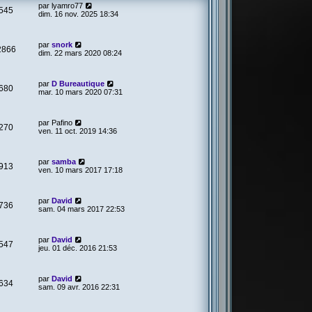
par
lyamro77
545
dim. 16 nov. 2025 18:34
par
snork
2866
dim. 22 mars 2020 08:24
par
D Bureautique
680
mar. 10 mars 2020 07:31
par
Pafino
270
ven. 11 oct. 2019 14:36
par
samba
913
ven. 10 mars 2017 17:18
par
David
736
sam. 04 mars 2017 22:53
par
David
547
jeu. 01 déc. 2016 21:53
par
David
634
sam. 09 avr. 2016 22:31