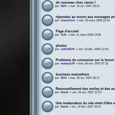
du nouveau chez canon !
par
SOS
»
mar. 16 oct. 2007 20:21
répondez au moins aux messages pr
par
charentois
»
mar. 25 mars 2008 22:44
Page d'accueil
par
Tolli
»
mar. 11 mars 2008 13:06
photos
par
ced110579
»
ven. 23 déc. 2005 12:43
Probleme de connexion sur le forum
par
marquis78
»
mar. 06 nov. 2007 07:32
business everywhere
par
SOS
»
mar. 16 oct. 2007 20:17
Renouvellement des smiley et des av
par
David
»
ven. 05 oct. 2007 21:23
Une restauration du site vient d'être 
par
David
»
lun. 19 févr. 2007 20:41