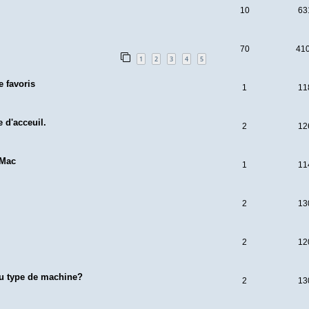
10
63
70
41
1
2
3
4
5
e favoris
1
11
 d'acceuil.
2
12
iMac
1
11
2
13
2
12
u type de machine?
2
13