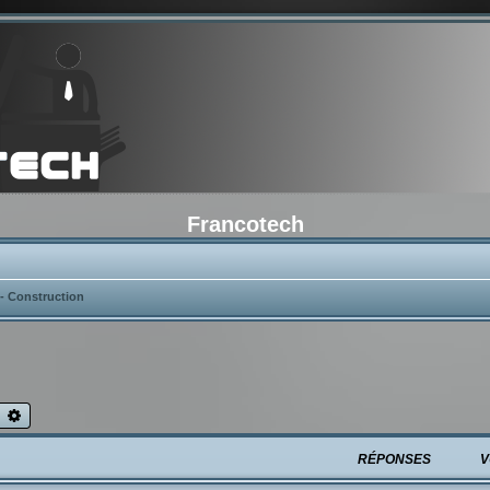
Francotech
 - Construction
echercher
Recherche avancée
RÉPONSES
V