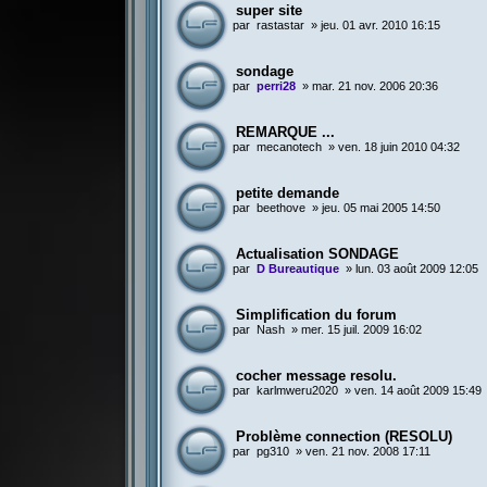
super site
par
rastastar
»
jeu. 01 avr. 2010 16:15
sondage
par
perri28
»
mar. 21 nov. 2006 20:36
REMARQUE ...
par
mecanotech
»
ven. 18 juin 2010 04:32
petite demande
par
beethove
»
jeu. 05 mai 2005 14:50
Actualisation SONDAGE
par
D Bureautique
»
lun. 03 août 2009 12:05
Simplification du forum
par
Nash
»
mer. 15 juil. 2009 16:02
cocher message resolu.
par
karlmweru2020
»
ven. 14 août 2009 15:49
Problème connection (RESOLU)
par
pg310
»
ven. 21 nov. 2008 17:11