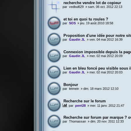
recherche vendre lot de copieur
par
vedbul629
»
sam. 06 oct. 2012 22:13
et toi en quoi tu roules ?
par
SOS
»
jeu. 19 août 2010 18:58
Proposition d'une idée pour notre sit
par
Gaudin JL
»
ven. 04 mai 2012 16:39
Connexion impossible depuis la page
par
Gaudin JL
»
mer. 02 mai 2012 20:09
Lien en bleu foncé peu visible sous 
par
Gaudin JL
»
mer. 02 mai 2012 20:03
Bonjour
par
letmein
»
dim. 18 mars 2012 12:10
Recherche sur le forum
par
perri28
»
mer. 11 janv. 2012 21:47
Recherche sur forum par marque ? o
par
Thomassan
»
dim. 20 nov. 2011 12:33