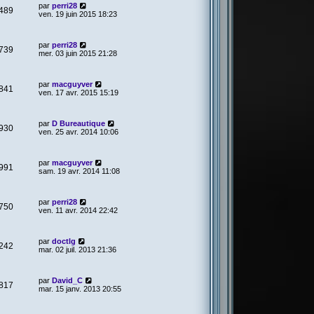
par
perri28
489
ven. 19 juin 2015 18:23
par
perri28
739
mer. 03 juin 2015 21:28
par
macguyver
841
ven. 17 avr. 2015 15:19
par
D Bureautique
930
ven. 25 avr. 2014 10:06
par
macguyver
991
sam. 19 avr. 2014 11:08
par
perri28
750
ven. 11 avr. 2014 22:42
par
doctlg
242
mar. 02 juil. 2013 21:36
par
David_C
817
mar. 15 janv. 2013 20:55