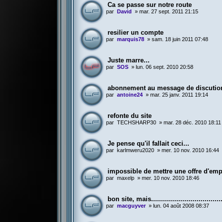
Ca se passe sur notre route
par
David
»
mar. 27 sept. 2011 21:15
resilier un compte
par
marquis78
»
sam. 18 juin 2011 07:48
Juste marre...
par
SOS
»
lun. 06 sept. 2010 20:58
abonnement au message de discutio
par
antoine24
»
mar. 25 janv. 2011 19:14
refonte du site
par
TECHSHARP30
»
mar. 28 déc. 2010 18:11
Je pense qu'il fallait ceci...
par
karlmweru2020
»
mer. 10 nov. 2010 16:44
impossible de mettre une offre d'emp
par
maxelp
»
mer. 10 nov. 2010 18:46
bon site, mais....................................
par
macguyver
»
lun. 04 août 2008 08:37