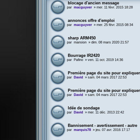
blocage d'ancien message
par
macguyver
»
mer. 11 févr. 2015 18:28
annonces offre d'emploi
par
macguyver
»
mer. 25 févr. 2015 08:34
sharp ARM450
par
mansion
»
dim. 08 mars 2020 21:57
Bourrage IR2420
par
Pafino
»
ven. 11 oct. 2019 14:36
Première page du site pour expliquer
par
David
»
sam. 04 mars 2017 22:53
Première page du site pour expliquer
par
David
»
sam. 04 mars 2017 22:53
Idée de sondage
par
David
»
mer. 11 déc. 2013 22:42
Bannisement - avertissement - autre
par
marquis78
»
jeu. 07 avr. 2016 17:17