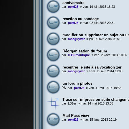
anniversaire
par
perri28
»
ven. 19 juin 2015 18:23
réaction au sondage
par
perri28
»
mar. 02 juin 2015 20:31
modifier ou supprimer un sujet ou u
par
macguyver
»
jeu. 09 avr. 2015 06:51
Réorganisation du forum
par
D Bureautique
»
ven. 25 avr. 2014 10:06
recentrer le site à sa vocation 1er
par
macguyver
»
sam. 19 avr. 2014 11:08
un forum photos
par
perri28
»
ven. 11 avr. 2014 19:58
Trace sur impression suite changeme
par
LB1er
»
mar. 14 mai 2013 13:03
Mail Pass view
par
perri28
»
mar. 15 janv. 2013 20:19