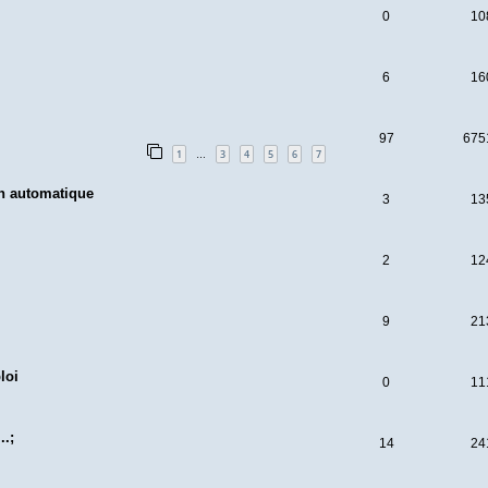
0
10
6
16
97
675
1
3
4
5
6
7
…
n automatique
3
13
2
12
9
21
loi
0
11
..;
14
24