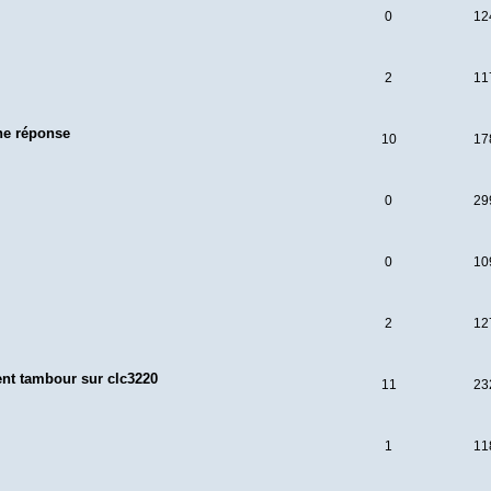
0
12
2
11
ne réponse
10
17
0
29
0
10
2
12
nt tambour sur clc3220
11
23
1
11