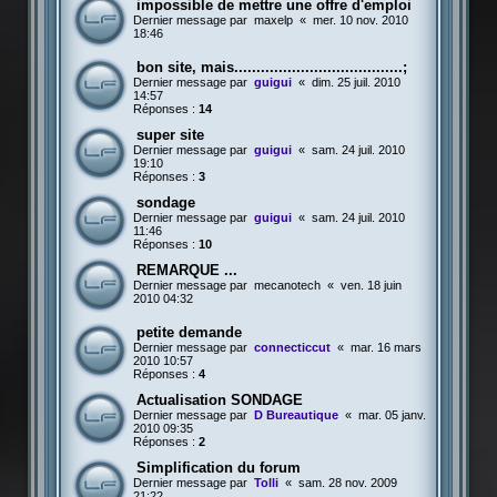
impossible de mettre une offre d'emploi
Dernier message par
maxelp
«
mer. 10 nov. 2010
18:46
bon site, mais......................................;
Dernier message par
guigui
«
dim. 25 juil. 2010
14:57
Réponses :
14
super site
Dernier message par
guigui
«
sam. 24 juil. 2010
19:10
Réponses :
3
sondage
Dernier message par
guigui
«
sam. 24 juil. 2010
11:46
Réponses :
10
REMARQUE ...
Dernier message par
mecanotech
«
ven. 18 juin
2010 04:32
petite demande
Dernier message par
connecticcut
«
mar. 16 mars
2010 10:57
Réponses :
4
Actualisation SONDAGE
Dernier message par
D Bureautique
«
mar. 05 janv.
2010 09:35
Réponses :
2
Simplification du forum
Dernier message par
Tolli
«
sam. 28 nov. 2009
21:22