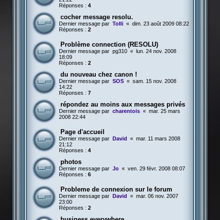
Réponses :
4
cocher message resolu.
Dernier message par
Tolli
«
dim. 23 août 2009 08:22
Réponses :
2
Problème connection (RESOLU)
Dernier message par
pg310
«
lun. 24 nov. 2008
18:09
Réponses :
2
du nouveau chez canon !
Dernier message par
SOS
«
sam. 15 nov. 2008
14:22
Réponses :
7
répondez au moins aux messages privés
Dernier message par
charentois
«
mar. 25 mars
2008 22:44
Page d'accueil
Dernier message par
David
«
mar. 11 mars 2008
21:12
Réponses :
4
photos
Dernier message par
Jo
«
ven. 29 févr. 2008 08:07
Réponses :
6
Probleme de connexion sur le forum
Dernier message par
David
«
mar. 06 nov. 2007
23:00
Réponses :
2
business everywhere