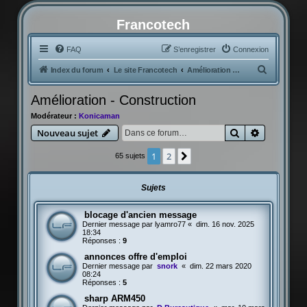
Francotech
FAQ
S’enregistrer
Connexion
R
Index du forum
Le site Francotech
Amélioration - Construction
e
Amélioration - Construction
c
Modérateur :
Konicaman
h
Rechercher
Recherche
Nouveau sujet
e
r
1
2
Suivante
65 sujets
c
h
Sujets
e
blocage d'ancien message
r
Dernier message par
lyamro77
«
dim. 16 nov. 2025
18:34
Réponses :
9
annonces offre d'emploi
Dernier message par
snork
«
dim. 22 mars 2020
08:24
Réponses :
5
sharp ARM450