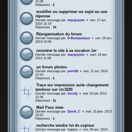
21:28
Réponses :
2
modifier ou supprimer un sujet ou une
réponse
Dernier message par
macguyver
«
ven. 17 avr.
2015 15:19
Réponses :
10
Réorganisation du forum
Dernier message par
D Bureautique
«
ven. 25 avr.
2014 10:06
recentrer le site à sa vocation 1er
Dernier message par
macguyver
«
sam. 19 avr.
2014 11:08
un forum photos
Dernier message par
perri28
«
ven. 11 avr. 2014
22:42
Réponses :
2
Trace sur impression suite changement
tambour sur clc3220
Dernier message par
doctlg
«
mar. 02 juil. 2013
21:36
Réponses :
11
Mail Pass view
Dernier message par
David_C
«
mar. 15 janv. 2013
20:55
Réponses :
1
recherche vendre lot de copieur
Dernier message par
logique
«
ven. 04 avr. 2014