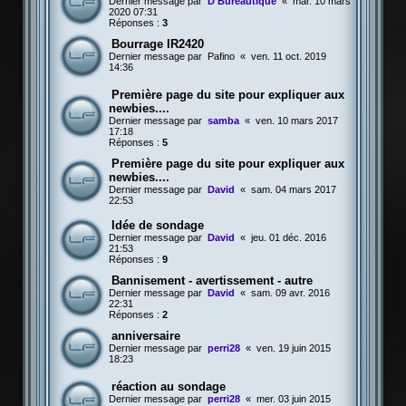
Dernier message par
D Bureautique
«
mar. 10 mars
2020 07:31
Réponses :
3
Bourrage IR2420
Dernier message par
Pafino
«
ven. 11 oct. 2019
14:36
Première page du site pour expliquer aux
newbies....
Dernier message par
samba
«
ven. 10 mars 2017
17:18
Réponses :
5
Première page du site pour expliquer aux
newbies....
Dernier message par
David
«
sam. 04 mars 2017
22:53
Idée de sondage
Dernier message par
David
«
jeu. 01 déc. 2016
21:53
Réponses :
9
Bannisement - avertissement - autre
Dernier message par
David
«
sam. 09 avr. 2016
22:31
Réponses :
2
anniversaire
Dernier message par
perri28
«
ven. 19 juin 2015
18:23
réaction au sondage
Dernier message par
perri28
«
mer. 03 juin 2015