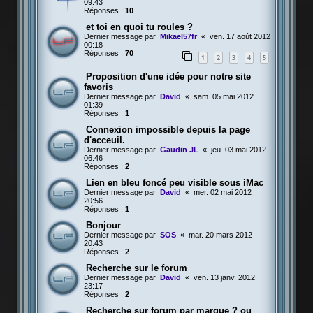
09:43
Réponses :
10
et toi en quoi tu roules ?
Dernier message par
Mikael57fr
«
ven. 17 août 2012
00:18
Réponses :
70
1
2
3
4
5
Proposition d'une idée pour notre site
favoris
Dernier message par
David
«
sam. 05 mai 2012
01:39
Réponses :
1
Connexion impossible depuis la page
d'acceuil.
Dernier message par
Gaudin JL
«
jeu. 03 mai 2012
06:46
Réponses :
2
Lien en bleu foncé peu visible sous iMac
Dernier message par
David
«
mer. 02 mai 2012
20:56
Réponses :
1
Bonjour
Dernier message par
SOS
«
mar. 20 mars 2012
20:43
Réponses :
2
Recherche sur le forum
Dernier message par
David
«
ven. 13 janv. 2012
23:17
Réponses :
2
Recherche sur forum par marque ? ou