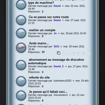
type de machine?
Dernier message par
David
«
mar. 22 nov. 2011
00:49
Réponses :
2
Ca se passe sur notre route
Dernier message par
David
«
mar. 27 sept. 2011
21:15
resilier un compte
Dernier message par
Jo
«
lun. 20 juin 2011 19:43
Réponses :
6
Juste marre...
Dernier message par
SOS
«
mar. 29 mars 2011
20:46
Réponses :
97
1
4
5
6
7
…
abonnement au message de discution
automatique
Dernier message par
David_C
«
jeu. 27 janv. 2011
12:48
Réponses :
3
refonte du site
Dernier message par
karlmweru2020
«
mer. 29 déc.
2010 10:53
Réponses :
2
Je pense qu'il fallait ceci...
Dernier message par
mecanotech
«
lun. 22 nov.
2010 23:43
Réponses :
9