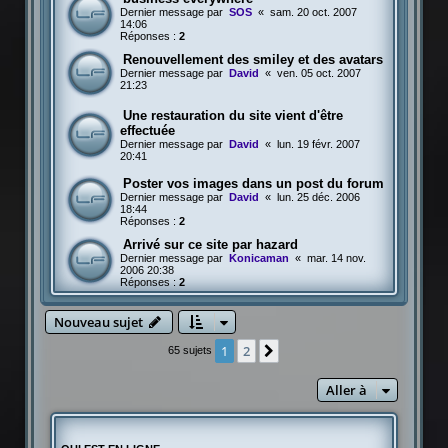
Dernier message par
SOS
«
sam. 20 oct. 2007
14:06
Réponses :
2
Renouvellement des smiley et des avatars
Dernier message par
David
«
ven. 05 oct. 2007
21:23
Une restauration du site vient d'être
effectuée
Dernier message par
David
«
lun. 19 févr. 2007
20:41
Poster vos images dans un post du forum
Dernier message par
David
«
lun. 25 déc. 2006
18:44
Réponses :
2
Arrivé sur ce site par hazard
Dernier message par
Konicaman
«
mar. 14 nov.
2006 20:38
Réponses :
2
Nouveau sujet
1
2
Suivante
65 sujets
Aller à