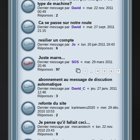
type de machine?
Dernier message par
David
«
mar. 22 nov. 2011
00:49
Réponses :
2
Ca se passe sur notre route
Dernier message par
David
«
mar. 27 sept. 2011
21:15
resilier un compte
Dernier message par
Jo
«
lun. 20 juin 2011 19:43
Réponses :
6
Juste marre...
Dernier message par
SOS
«
mar. 29 mars 2011
20:46
Réponses :
97
1
4
5
6
7
…
abonnement au message de discution
automatique
Dernier message par
David_C
«
jeu. 27 janv. 2011
12:48
Réponses :
3
refonte du site
Dernier message par
karlmweru2020
«
mer. 29 déc.
2010 10:53
Réponses :
2
Je pense qu'il fallait ceci...
Dernier message par
mecanotech
«
lun. 22 nov.
2010 23:43
Réponses :
9