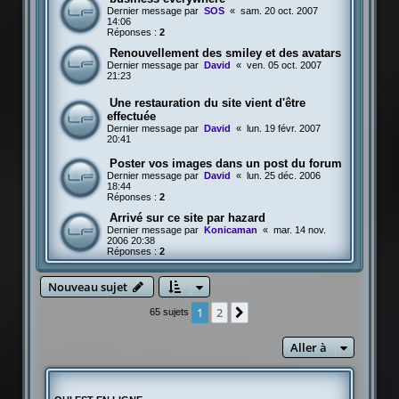
Dernier message par
SOS
«
sam. 20 oct. 2007
14:06
Réponses :
2
Renouvellement des smiley et des avatars
Dernier message par
David
«
ven. 05 oct. 2007
21:23
Une restauration du site vient d'être
effectuée
Dernier message par
David
«
lun. 19 févr. 2007
20:41
Poster vos images dans un post du forum
Dernier message par
David
«
lun. 25 déc. 2006
18:44
Réponses :
2
Arrivé sur ce site par hazard
Dernier message par
Konicaman
«
mar. 14 nov.
2006 20:38
Réponses :
2
Nouveau sujet
1
2
Suivante
65 sujets
Aller à