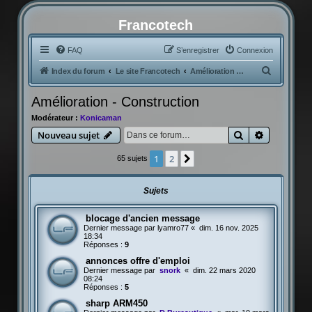
Francotech
FAQ
S’enregistrer
Connexion
R
Index du forum
Le site Francotech
Amélioration - Construction
e
Amélioration - Construction
c
Modérateur :
Konicaman
h
Rechercher
Recherche
Nouveau sujet
e
r
1
2
Suivante
65 sujets
c
h
Sujets
e
blocage d'ancien message
r
Dernier message par
lyamro77
«
dim. 16 nov. 2025
18:34
Réponses :
9
annonces offre d'emploi
Dernier message par
snork
«
dim. 22 mars 2020
08:24
Réponses :
5
sharp ARM450