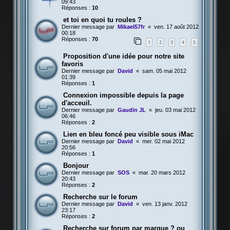
09:43
Réponses :
10
et toi en quoi tu roules ?
Dernier message par
Mikael57fr
«
ven. 17 août 2012
00:18
Réponses :
70
1
2
3
4
5
Proposition d'une idée pour notre site
favoris
Dernier message par
David
«
sam. 05 mai 2012
01:39
Réponses :
1
Connexion impossible depuis la page
d'acceuil.
Dernier message par
Gaudin JL
«
jeu. 03 mai 2012
06:46
Réponses :
2
Lien en bleu foncé peu visible sous iMac
Dernier message par
David
«
mer. 02 mai 2012
20:56
Réponses :
1
Bonjour
Dernier message par
SOS
«
mar. 20 mars 2012
20:43
Réponses :
2
Recherche sur le forum
Dernier message par
David
«
ven. 13 janv. 2012
23:17
Réponses :
2
Recherche sur forum par marque ? ou