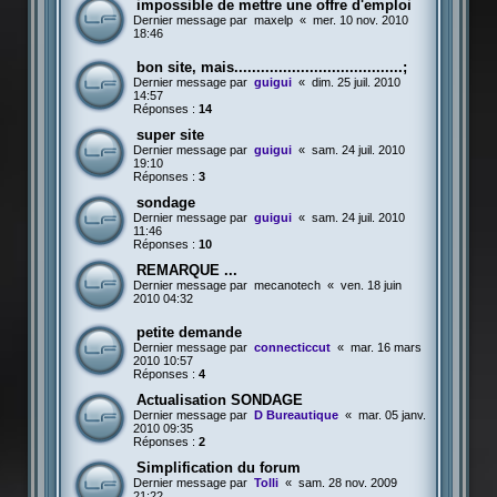
impossible de mettre une offre d'emploi
Dernier message par
maxelp
«
mer. 10 nov. 2010
18:46
bon site, mais......................................;
Dernier message par
guigui
«
dim. 25 juil. 2010
14:57
Réponses :
14
super site
Dernier message par
guigui
«
sam. 24 juil. 2010
19:10
Réponses :
3
sondage
Dernier message par
guigui
«
sam. 24 juil. 2010
11:46
Réponses :
10
REMARQUE ...
Dernier message par
mecanotech
«
ven. 18 juin
2010 04:32
petite demande
Dernier message par
connecticcut
«
mar. 16 mars
2010 10:57
Réponses :
4
Actualisation SONDAGE
Dernier message par
D Bureautique
«
mar. 05 janv.
2010 09:35
Réponses :
2
Simplification du forum
Dernier message par
Tolli
«
sam. 28 nov. 2009
21:22