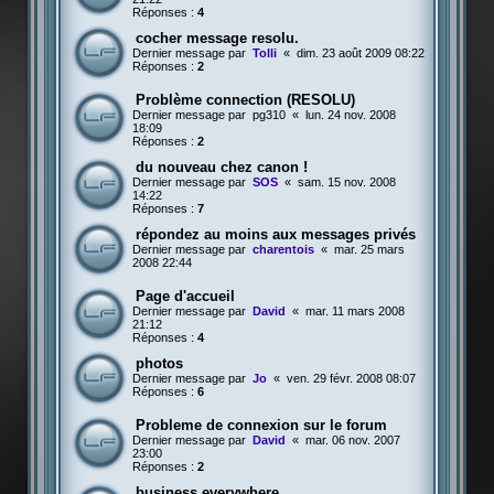
Réponses :
4
cocher message resolu.
Dernier message par
Tolli
«
dim. 23 août 2009 08:22
Réponses :
2
Problème connection (RESOLU)
Dernier message par
pg310
«
lun. 24 nov. 2008
18:09
Réponses :
2
du nouveau chez canon !
Dernier message par
SOS
«
sam. 15 nov. 2008
14:22
Réponses :
7
répondez au moins aux messages privés
Dernier message par
charentois
«
mar. 25 mars
2008 22:44
Page d'accueil
Dernier message par
David
«
mar. 11 mars 2008
21:12
Réponses :
4
photos
Dernier message par
Jo
«
ven. 29 févr. 2008 08:07
Réponses :
6
Probleme de connexion sur le forum
Dernier message par
David
«
mar. 06 nov. 2007
23:00
Réponses :
2
business everywhere