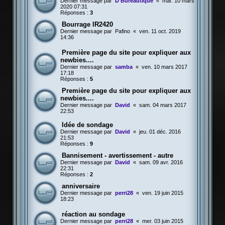
Dernier message par
D Bureautique
«
mar. 10 mars
2020 07:31
Réponses :
3
Bourrage IR2420
Dernier message par
Pafino
«
ven. 11 oct. 2019
14:36
Première page du site pour expliquer aux
newbies....
Dernier message par
samba
«
ven. 10 mars 2017
17:18
Réponses :
5
Première page du site pour expliquer aux
newbies....
Dernier message par
David
«
sam. 04 mars 2017
22:53
Idée de sondage
Dernier message par
David
«
jeu. 01 déc. 2016
21:53
Réponses :
9
Bannisement - avertissement - autre
Dernier message par
David
«
sam. 09 avr. 2016
22:31
Réponses :
2
anniversaire
Dernier message par
perri28
«
ven. 19 juin 2015
18:23
réaction au sondage
Dernier message par
perri28
«
mer. 03 juin 2015