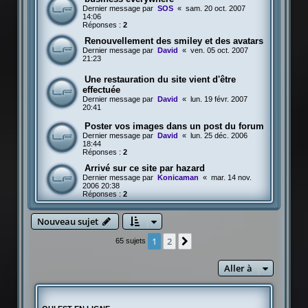
Dernier message par
SOS
«
sam. 20 oct. 2007
14:06
Réponses :
2
Renouvellement des smiley et des avatars
Dernier message par
David
«
ven. 05 oct. 2007
21:23
Une restauration du site vient d'être
effectuée
Dernier message par
David
«
lun. 19 févr. 2007
20:41
Poster vos images dans un post du forum
Dernier message par
David
«
lun. 25 déc. 2006
18:44
Réponses :
2
Arrivé sur ce site par hazard
Dernier message par
Konicaman
«
mar. 14 nov.
2006 20:38
Réponses :
2
Nouveau sujet
1
2
Suivante
65 sujets
Aller à