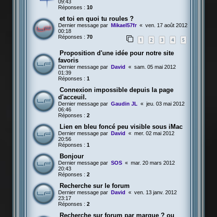
09:43
Réponses :
10
et toi en quoi tu roules ?
Dernier message par
Mikael57fr
«
ven. 17 août 2012
00:18
Réponses :
70
1
2
3
4
5
Proposition d'une idée pour notre site
favoris
Dernier message par
David
«
sam. 05 mai 2012
01:39
Réponses :
1
Connexion impossible depuis la page
d'acceuil.
Dernier message par
Gaudin JL
«
jeu. 03 mai 2012
06:46
Réponses :
2
Lien en bleu foncé peu visible sous iMac
Dernier message par
David
«
mer. 02 mai 2012
20:56
Réponses :
1
Bonjour
Dernier message par
SOS
«
mar. 20 mars 2012
20:43
Réponses :
2
Recherche sur le forum
Dernier message par
David
«
ven. 13 janv. 2012
23:17
Réponses :
2
Recherche sur forum par marque ? ou