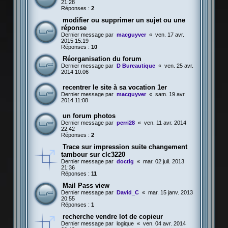
21:28
Réponses :
2
modifier ou supprimer un sujet ou une
réponse
Dernier message par
macguyver
«
ven. 17 avr.
2015 15:19
Réponses :
10
Réorganisation du forum
Dernier message par
D Bureautique
«
ven. 25 avr.
2014 10:06
recentrer le site à sa vocation 1er
Dernier message par
macguyver
«
sam. 19 avr.
2014 11:08
un forum photos
Dernier message par
perri28
«
ven. 11 avr. 2014
22:42
Réponses :
2
Trace sur impression suite changement
tambour sur clc3220
Dernier message par
doctlg
«
mar. 02 juil. 2013
21:36
Réponses :
11
Mail Pass view
Dernier message par
David_C
«
mar. 15 janv. 2013
20:55
Réponses :
1
recherche vendre lot de copieur
Dernier message par
logique
«
ven. 04 avr. 2014