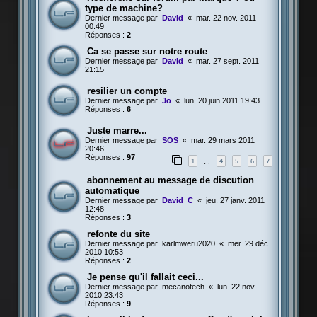
type de machine?
Dernier message par
David
«
mar. 22 nov. 2011
00:49
Réponses :
2
Ca se passe sur notre route
Dernier message par
David
«
mar. 27 sept. 2011
21:15
resilier un compte
Dernier message par
Jo
«
lun. 20 juin 2011 19:43
Réponses :
6
Juste marre...
Dernier message par
SOS
«
mar. 29 mars 2011
20:46
Réponses :
97
1
4
5
6
7
…
abonnement au message de discution
automatique
Dernier message par
David_C
«
jeu. 27 janv. 2011
12:48
Réponses :
3
refonte du site
Dernier message par
karlmweru2020
«
mer. 29 déc.
2010 10:53
Réponses :
2
Je pense qu'il fallait ceci...
Dernier message par
mecanotech
«
lun. 22 nov.
2010 23:43
Réponses :
9