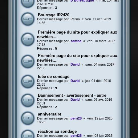
Dernier message par
D Bureautique
«
mar. 10 mars
2020 07:31
Réponses :
3
Bourrage IR2420
Dernier message par
Pafino
«
ven. 11 oct. 2019
14:36
Première page du site pour expliquer aux
newbies....
Dernier message par
samba
«
ven. 10 mars 2017
17:18
Réponses :
5
Première page du site pour expliquer aux
newbies....
Dernier message par
David
«
sam. 04 mars 2017
22:53
Idée de sondage
Dernier message par
David
«
jeu. 01 déc. 2016
21:53
Réponses :
9
Bannisement - avertissement - autre
Dernier message par
David
«
sam. 09 avr. 2016
22:31
Réponses :
2
anniversaire
Dernier message par
perri28
«
ven. 19 juin 2015
18:23
réaction au sondage
Dernier message par
perri28
«
mer. 03 juin 2015