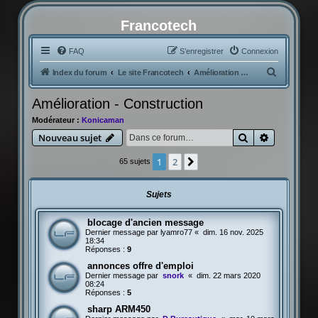
Francotech
FAQ
S’enregistrer
Connexion
R
Index du forum
Le site Francotech
Amélioration - Construction
e
Amélioration - Construction
c
Modérateur :
Konicaman
h
Rechercher
Recherche
Nouveau sujet
e
r
1
2
Suivante
65 sujets
c
h
Sujets
e
blocage d'ancien message
r
Dernier message par
lyamro77
«
dim. 16 nov. 2025
18:34
Réponses :
9
annonces offre d'emploi
Dernier message par
snork
«
dim. 22 mars 2020
08:24
Réponses :
5
sharp ARM450