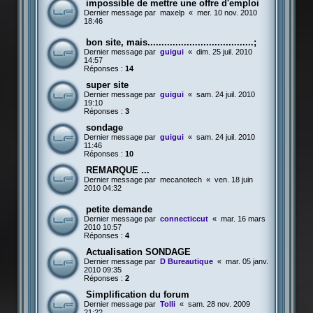
impossible de mettre une offre d'emploi
Dernier message par
maxelp
«
mer. 10 nov. 2010
18:46
bon site, mais......................................;
Dernier message par
guigui
«
dim. 25 juil. 2010
14:57
Réponses :
14
super site
Dernier message par
guigui
«
sam. 24 juil. 2010
19:10
Réponses :
3
sondage
Dernier message par
guigui
«
sam. 24 juil. 2010
11:46
Réponses :
10
REMARQUE ...
Dernier message par
mecanotech
«
ven. 18 juin
2010 04:32
petite demande
Dernier message par
connecticcut
«
mar. 16 mars
2010 10:57
Réponses :
4
Actualisation SONDAGE
Dernier message par
D Bureautique
«
mar. 05 janv.
2010 09:35
Réponses :
2
Simplification du forum
Dernier message par
Tolli
«
sam. 28 nov. 2009
21:22