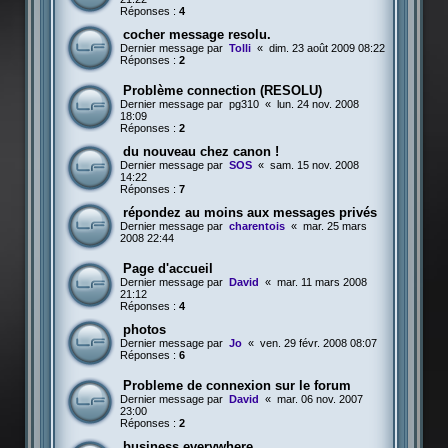
Réponses :
4
cocher message resolu.
Dernier message par
Tolli
«
dim. 23 août 2009 08:22
Réponses :
2
Problème connection (RESOLU)
Dernier message par
pg310
«
lun. 24 nov. 2008
18:09
Réponses :
2
du nouveau chez canon !
Dernier message par
SOS
«
sam. 15 nov. 2008
14:22
Réponses :
7
répondez au moins aux messages privés
Dernier message par
charentois
«
mar. 25 mars
2008 22:44
Page d'accueil
Dernier message par
David
«
mar. 11 mars 2008
21:12
Réponses :
4
photos
Dernier message par
Jo
«
ven. 29 févr. 2008 08:07
Réponses :
6
Probleme de connexion sur le forum
Dernier message par
David
«
mar. 06 nov. 2007
23:00
Réponses :
2
business everywhere