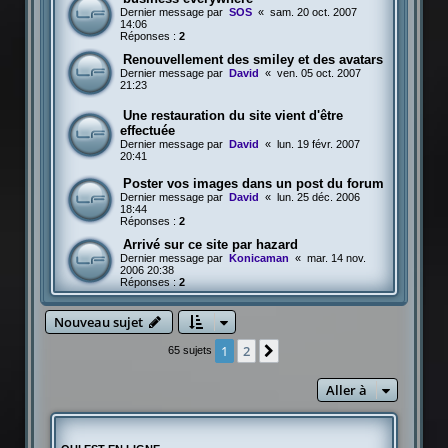
Dernier message par
SOS
«
sam. 20 oct. 2007
14:06
Réponses :
2
Renouvellement des smiley et des avatars
Dernier message par
David
«
ven. 05 oct. 2007
21:23
Une restauration du site vient d'être
effectuée
Dernier message par
David
«
lun. 19 févr. 2007
20:41
Poster vos images dans un post du forum
Dernier message par
David
«
lun. 25 déc. 2006
18:44
Réponses :
2
Arrivé sur ce site par hazard
Dernier message par
Konicaman
«
mar. 14 nov.
2006 20:38
Réponses :
2
Nouveau sujet
1
2
Suivante
65 sujets
Aller à