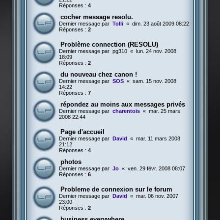
Réponses :
4
cocher message resolu.
Dernier message par
Tolli
«
dim. 23 août 2009 08:22
Réponses :
2
Problème connection (RESOLU)
Dernier message par
pg310
«
lun. 24 nov. 2008
18:09
Réponses :
2
du nouveau chez canon !
Dernier message par
SOS
«
sam. 15 nov. 2008
14:22
Réponses :
7
répondez au moins aux messages privés
Dernier message par
charentois
«
mar. 25 mars
2008 22:44
Page d'accueil
Dernier message par
David
«
mar. 11 mars 2008
21:12
Réponses :
4
photos
Dernier message par
Jo
«
ven. 29 févr. 2008 08:07
Réponses :
6
Probleme de connexion sur le forum
Dernier message par
David
«
mar. 06 nov. 2007
23:00
Réponses :
2
business everywhere