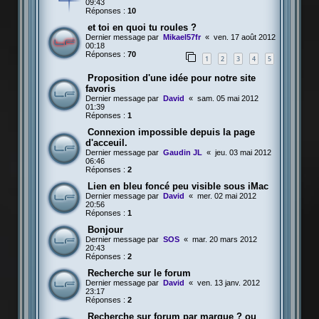
09:43
Réponses :
10
et toi en quoi tu roules ?
Dernier message par
Mikael57fr
«
ven. 17 août 2012
00:18
Réponses :
70
1
2
3
4
5
Proposition d'une idée pour notre site
favoris
Dernier message par
David
«
sam. 05 mai 2012
01:39
Réponses :
1
Connexion impossible depuis la page
d'acceuil.
Dernier message par
Gaudin JL
«
jeu. 03 mai 2012
06:46
Réponses :
2
Lien en bleu foncé peu visible sous iMac
Dernier message par
David
«
mer. 02 mai 2012
20:56
Réponses :
1
Bonjour
Dernier message par
SOS
«
mar. 20 mars 2012
20:43
Réponses :
2
Recherche sur le forum
Dernier message par
David
«
ven. 13 janv. 2012
23:17
Réponses :
2
Recherche sur forum par marque ? ou