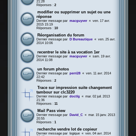
21:28
Réponses :
2
modifier ou supprimer un sujet ou une
réponse
Dernier message par
macguyver
«
ven. 17 avr.
2015 15:19
Réponses :
10
Réorganisation du forum
Dernier message par
D Bureautique
«
ven. 25 avr.
2014 10:06
recentrer le site à sa vocation 1er
Dernier message par
macguyver
«
sam. 19 avr.
2014 11:08
un forum photos
Dernier message par
perri28
«
ven. 11 avr. 2014
22:42
Réponses :
2
Trace sur impression suite changement
tambour sur clc3220
Dernier message par
doctlg
«
mar. 02 juil. 2013
21:36
Réponses :
11
Mail Pass view
Dernier message par
David_C
«
mar. 15 janv. 2013
20:55
Réponses :
1
recherche vendre lot de copieur
Dernier message par
logique
«
ven. 04 avr. 2014