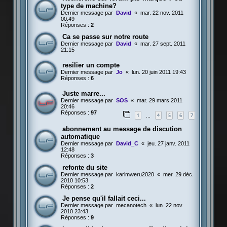
type de machine?
Dernier message par
David
«
mar. 22 nov. 2011
00:49
Réponses :
2
Ca se passe sur notre route
Dernier message par
David
«
mar. 27 sept. 2011
21:15
resilier un compte
Dernier message par
Jo
«
lun. 20 juin 2011 19:43
Réponses :
6
Juste marre...
Dernier message par
SOS
«
mar. 29 mars 2011
20:46
Réponses :
97
1
4
5
6
7
…
abonnement au message de discution
automatique
Dernier message par
David_C
«
jeu. 27 janv. 2011
12:48
Réponses :
3
refonte du site
Dernier message par
karlmweru2020
«
mer. 29 déc.
2010 10:53
Réponses :
2
Je pense qu'il fallait ceci...
Dernier message par
mecanotech
«
lun. 22 nov.
2010 23:43
Réponses :
9