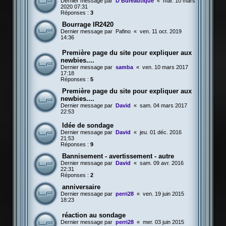
Dernier message par
D Bureautique
«
mar. 10 mars
2020 07:31
Réponses :
3
Bourrage IR2420
Dernier message par
Pafino
«
ven. 11 oct. 2019
14:36
Première page du site pour expliquer aux
newbies....
Dernier message par
samba
«
ven. 10 mars 2017
17:18
Réponses :
5
Première page du site pour expliquer aux
newbies....
Dernier message par
David
«
sam. 04 mars 2017
22:53
Idée de sondage
Dernier message par
David
«
jeu. 01 déc. 2016
21:53
Réponses :
9
Bannisement - avertissement - autre
Dernier message par
David
«
sam. 09 avr. 2016
22:31
Réponses :
2
anniversaire
Dernier message par
perri28
«
ven. 19 juin 2015
18:23
réaction au sondage
Dernier message par
perri28
«
mer. 03 juin 2015