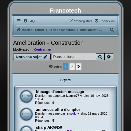
Francotech
FAQ
S’enregistrer
Connexion
R
Index du forum
Le site Francotech
Amélioration - Construction
e
Amélioration - Construction
c
Modérateur :
Konicaman
h
Rechercher
Recherche
Nouveau sujet
e
r
1
2
Suivante
65 sujets
c
h
Sujets
e
blocage d'ancien message
r
Dernier message par
lyamro77
«
dim. 16 nov. 2025
18:34
Réponses :
9
annonces offre d'emploi
Dernier message par
snork
«
dim. 22 mars 2020
08:24
Réponses :
5
sharp ARM450