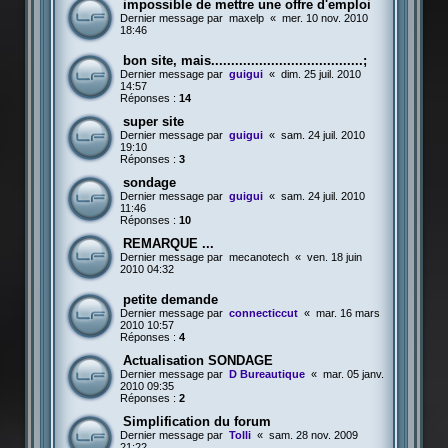
impossible de mettre une offre d'emploi
Dernier message par
maxelp
«
mer. 10 nov. 2010
18:46
bon site, mais......................................;
Dernier message par
guigui
«
dim. 25 juil. 2010
14:57
Réponses :
14
super site
Dernier message par
guigui
«
sam. 24 juil. 2010
19:10
Réponses :
3
sondage
Dernier message par
guigui
«
sam. 24 juil. 2010
11:46
Réponses :
10
REMARQUE ...
Dernier message par
mecanotech
«
ven. 18 juin
2010 04:32
petite demande
Dernier message par
connecticcut
«
mar. 16 mars
2010 10:57
Réponses :
4
Actualisation SONDAGE
Dernier message par
D Bureautique
«
mar. 05 janv.
2010 09:35
Réponses :
2
Simplification du forum
Dernier message par
Tolli
«
sam. 28 nov. 2009
21:22