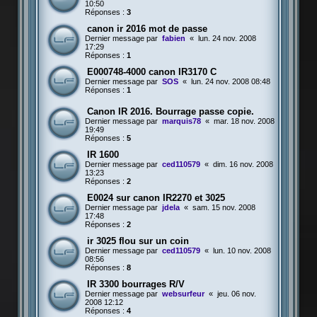
10:50
Réponses :
3
canon ir 2016 mot de passe
Dernier message par
fabien
«
lun. 24 nov. 2008
17:29
Réponses :
1
E000748-4000 canon IR3170 C
Dernier message par
SOS
«
lun. 24 nov. 2008 08:48
Réponses :
1
Canon IR 2016. Bourrage passe copie.
Dernier message par
marquis78
«
mar. 18 nov. 2008
19:49
Réponses :
5
IR 1600
Dernier message par
ced110579
«
dim. 16 nov. 2008
13:23
Réponses :
2
E0024 sur canon IR2270 et 3025
Dernier message par
jdela
«
sam. 15 nov. 2008
17:48
Réponses :
2
ir 3025 flou sur un coin
Dernier message par
ced110579
«
lun. 10 nov. 2008
08:56
Réponses :
8
IR 3300 bourrages R/V
Dernier message par
websurfeur
«
jeu. 06 nov.
2008 12:12
Réponses :
4