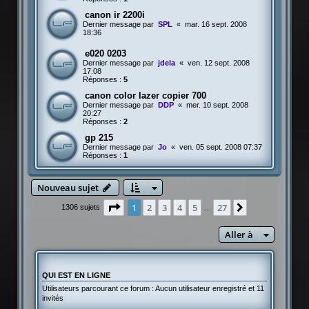
canon ir 2200i
Dernier message par
SPL
«
mar. 16 sept. 2008
18:36
e020 0203
Dernier message par
jdela
«
ven. 12 sept. 2008
17:08
Réponses :
5
canon color lazer copier 700
Dernier message par
DDP
«
mer. 10 sept. 2008
20:27
Réponses :
2
gp 215
Dernier message par
Jo
«
ven. 05 sept. 2008 07:37
Réponses :
1
Nouveau sujet
Page
1
sur
27
1
2
3
4
5
27
Suivante
1306 sujets
…
Aller à
QUI EST EN LIGNE
Utilisateurs parcourant ce forum : Aucun utilisateur enregistré et 11
invités