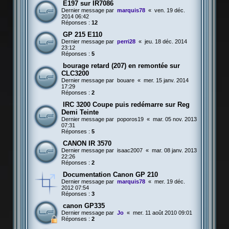
E197 sur IR7086
Dernier message par
marquis78
«
ven. 19 déc.
2014 06:42
Réponses :
12
GP 215 E110
Dernier message par
perri28
«
jeu. 18 déc. 2014
23:12
Réponses :
5
bourage retard (207) en remontée sur
CLC3200
Dernier message par
bouare
«
mer. 15 janv. 2014
17:29
Réponses :
2
IRC 3200 Coupe puis redémarre sur Reg
Demi Teinte
Dernier message par
poporos19
«
mar. 05 nov. 2013
07:31
Réponses :
5
CANON IR 3570
Dernier message par
isaac2007
«
mar. 08 janv. 2013
22:26
Réponses :
2
Documentation Canon GP 210
Dernier message par
marquis78
«
mer. 19 déc.
2012 07:54
Réponses :
3
canon GP335
Dernier message par
Jo
«
mer. 11 août 2010 09:01
Réponses :
2