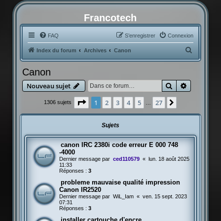
Francotech
FAQ
S’enregistrer
Connexion
R
Index du forum
Archives
Canon
e
Canon
c
Rechercher
Recherche
Nouveau sujet
h
e
Page
1
sur
27
1
2
3
4
5
27
Suivante
1306 sujets
…
r
c
Sujets
h
canon IRC 2380i code erreur E 000 748
e
-4000
r
Dernier message par
ced110579
«
lun. 18 août 2025
11:33
Réponses :
3
probleme mauvaise qualité impression
Canon IR2520
Dernier message par
WiL_Iam
«
ven. 15 sept. 2023
07:31
Réponses :
3
installer cartouche d'encre