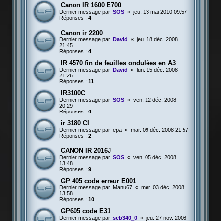
Canon IR 1600 E700
Dernier message par
SOS
«
jeu. 13 mai 2010 09:57
Réponses :
4
Canon ir 2200
Dernier message par
David
«
jeu. 18 déc. 2008
21:45
Réponses :
4
IR 4570 fin de feuilles ondulées en A3
Dernier message par
David
«
lun. 15 déc. 2008
21:26
Réponses :
11
IR3100C
Dernier message par
SOS
«
ven. 12 déc. 2008
20:29
Réponses :
4
ir 3180 CI
Dernier message par
epa
«
mar. 09 déc. 2008 21:57
Réponses :
2
CANON IR 2016J
Dernier message par
SOS
«
ven. 05 déc. 2008
13:48
Réponses :
9
GP 405 code erreur E001
Dernier message par
Manu67
«
mer. 03 déc. 2008
13:58
Réponses :
10
GP605 code E31
Dernier message par
seb340_0
«
jeu. 27 nov. 2008