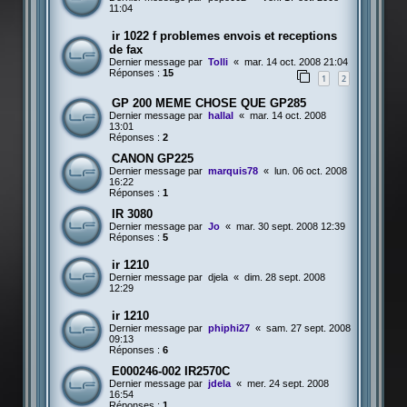
11:04
ir 1022 f problemes envois et receptions
de fax
Dernier message par
Tolli
«
mar. 14 oct. 2008 21:04
Réponses :
15
1
2
GP 200 MEME CHOSE QUE GP285
Dernier message par
hallal
«
mar. 14 oct. 2008
13:01
Réponses :
2
CANON GP225
Dernier message par
marquis78
«
lun. 06 oct. 2008
16:22
Réponses :
1
IR 3080
Dernier message par
Jo
«
mar. 30 sept. 2008 12:39
Réponses :
5
ir 1210
Dernier message par
djela
«
dim. 28 sept. 2008
12:29
ir 1210
Dernier message par
phiphi27
«
sam. 27 sept. 2008
09:13
Réponses :
6
E000246-002 IR2570C
Dernier message par
jdela
«
mer. 24 sept. 2008
16:54
Réponses :
1