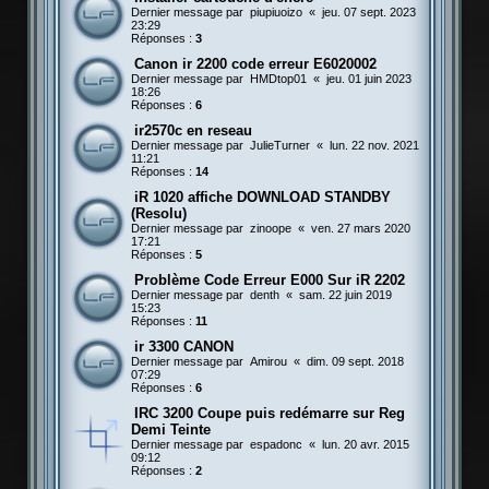
Dernier message par
piupiuoizo
«
jeu. 07 sept. 2023
23:29
Réponses :
3
Canon ir 2200 code erreur E6020002
Dernier message par
HMDtop01
«
jeu. 01 juin 2023
18:26
Réponses :
6
ir2570c en reseau
Dernier message par
JulieTurner
«
lun. 22 nov. 2021
11:21
Réponses :
14
iR 1020 affiche DOWNLOAD STANDBY
(Resolu)
Dernier message par
zinoope
«
ven. 27 mars 2020
17:21
Réponses :
5
Problème Code Erreur E000 Sur iR 2202
Dernier message par
denth
«
sam. 22 juin 2019
15:23
Réponses :
11
ir 3300 CANON
Dernier message par
Amirou
«
dim. 09 sept. 2018
07:29
Réponses :
6
IRC 3200 Coupe puis redémarre sur Reg
Demi Teinte
Dernier message par
espadonc
«
lun. 20 avr. 2015
09:12
Réponses :
2