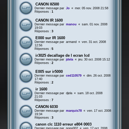
CANON I6500
Dernier message par
Jo
«
mer. 05 nov. 2008 21:58
Réponses :
1
CANON IR 1600
Dernier message par
manou
«
sam. 01 nov. 2008
19:03
Réponses :
3
E000 sur IR 1600
Dernier message par
armand
«
ven. 31 oct. 2008
12:56
Réponses :
5
ir3025 decallage de l ecran lcd
Dernier message par
jdela
«
jeu. 30 oct. 2008 15:12
Réponses :
2
E005 sur ir5000
Dernier message par
ced110579
«
dim. 26 oct. 2008
17:40
Réponses :
2
ir 1600
Dernier message par
djela
«
sam. 18 oct. 2008
21:03
Réponses :
7
CANON 6030
Dernier message par
marquis78
«
ven. 17 oct. 2008
19:34
Réponses :
3
canon clc 1110 erreur e804 0003
Dernier message par
popo002
«
ven. 17 oct. 2008