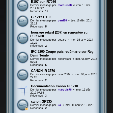
E197 sur IR7086
Dernier message par
marquis78
«
ven. 19 déc.
2014 06:42
Réponses :
12
GP 215 E110
Dernier message par
perri28
«
jeu. 18 déc. 2014
23:12
Réponses :
5
bourage retard (207) en remontée sur
CLC3200
Dernier message par
bouare
«
mer. 15 janv. 2014
17:29
Réponses :
2
IRC 3200 Coupe puis redémarre sur Reg
Demi Teinte
Dernier message par
poporos19
«
mar. 05 nov. 2013
07:31
Réponses :
5
CANON IR 3570
Dernier message par
isaac2007
«
mar. 08 janv. 2013
22:26
Réponses :
2
Documentation Canon GP 210
Dernier message par
marquis78
«
mer. 19 déc.
2012 07:54
Réponses :
3
canon GP335
Dernier message par
Jo
«
mer. 11 août 2010 09:01
Réponses :
2