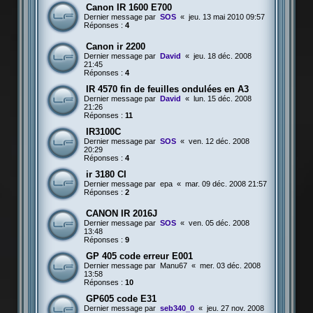
Canon IR 1600 E700
Dernier message par
SOS
«
jeu. 13 mai 2010 09:57
Réponses :
4
Canon ir 2200
Dernier message par
David
«
jeu. 18 déc. 2008
21:45
Réponses :
4
IR 4570 fin de feuilles ondulées en A3
Dernier message par
David
«
lun. 15 déc. 2008
21:26
Réponses :
11
IR3100C
Dernier message par
SOS
«
ven. 12 déc. 2008
20:29
Réponses :
4
ir 3180 CI
Dernier message par
epa
«
mar. 09 déc. 2008 21:57
Réponses :
2
CANON IR 2016J
Dernier message par
SOS
«
ven. 05 déc. 2008
13:48
Réponses :
9
GP 405 code erreur E001
Dernier message par
Manu67
«
mer. 03 déc. 2008
13:58
Réponses :
10
GP605 code E31
Dernier message par
seb340_0
«
jeu. 27 nov. 2008