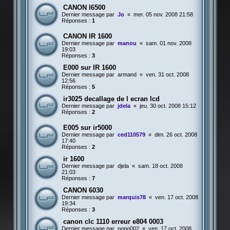
CANON I6500
Dernier message par
Jo
«
mer. 05 nov. 2008 21:58
Réponses :
1
CANON IR 1600
Dernier message par
manou
«
sam. 01 nov. 2008
19:03
Réponses :
3
E000 sur IR 1600
Dernier message par
armand
«
ven. 31 oct. 2008
12:56
Réponses :
5
ir3025 decallage de l ecran lcd
Dernier message par
jdela
«
jeu. 30 oct. 2008 15:12
Réponses :
2
E005 sur ir5000
Dernier message par
ced110579
«
dim. 26 oct. 2008
17:40
Réponses :
2
ir 1600
Dernier message par
djela
«
sam. 18 oct. 2008
21:03
Réponses :
7
CANON 6030
Dernier message par
marquis78
«
ven. 17 oct. 2008
19:34
Réponses :
3
canon clc 1110 erreur e804 0003
Dernier message par
popo002
«
ven. 17 oct. 2008