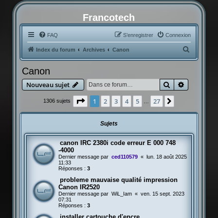
Francotech
FAQ
S’enregistrer
Connexion
R
Index du forum
Archives
Canon
e
Canon
c
Rechercher
Recherche
Nouveau sujet
h
e
Page
1
sur
27
1
2
3
4
5
27
Suivante
1306 sujets
…
r
c
Sujets
h
canon IRC 2380i code erreur E 000 748
e
-4000
r
Dernier message par
ced110579
«
lun. 18 août 2025
11:33
Réponses :
3
probleme mauvaise qualité impression
Canon IR2520
Dernier message par
WiL_Iam
«
ven. 15 sept. 2023
07:31
Réponses :
3
installer cartouche d'encre