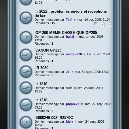
11:04
ir 1022 f problemes envois et receptions
de fax
Dernier message par
Tolli
«
mar. 14 oct. 2008 21:04
Réponses :
15
1
2
GP 200 MEME CHOSE QUE GP285
Dernier message par
hallal
«
mar. 14 oct. 2008
13:01
Réponses :
2
CANON GP225
Dernier message par
marquis78
«
lun. 06 oct. 2008
16:22
Réponses :
1
IR 3080
Dernier message par
Jo
«
mar. 30 sept. 2008 12:39
Réponses :
5
ir 1210
Dernier message par
djela
«
dim. 28 sept. 2008
12:29
ir 1210
Dernier message par
phiphi27
«
sam. 27 sept. 2008
09:13
Réponses :
6
E000246-002 IR2570C
Dernier message par
jdela
«
mer. 24 sept. 2008
16:54
Réponses :
1