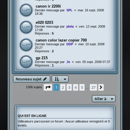
canon ir 2200i
Dernier message par
SPL
«
mar. 16 sept. 2008
18:36
e020 0203
Dernier message par
jdela
«
ven. 12 sept. 2008
17:08
Réponses :
5
canon color lazer copier 700
Dernier message par
DDP
«
mer. 10 sept. 2008
20:27
Réponses :
2
gp 215
Dernier message par
Jo
«
ven. 05 sept. 2008 07:37
Réponses :
1
Nouveau sujet
Page
1
sur
27
1
2
3
4
5
27
Suivante
1306 sujets
…
Aller à
QUI EST EN LIGNE
Utilisateurs parcourant ce forum : Aucun utilisateur enregistré et 9
invités