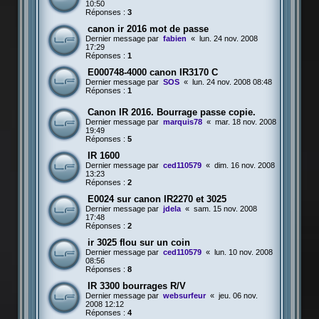
10:50
Réponses :
3
canon ir 2016 mot de passe
Dernier message par
fabien
«
lun. 24 nov. 2008
17:29
Réponses :
1
E000748-4000 canon IR3170 C
Dernier message par
SOS
«
lun. 24 nov. 2008 08:48
Réponses :
1
Canon IR 2016. Bourrage passe copie.
Dernier message par
marquis78
«
mar. 18 nov. 2008
19:49
Réponses :
5
IR 1600
Dernier message par
ced110579
«
dim. 16 nov. 2008
13:23
Réponses :
2
E0024 sur canon IR2270 et 3025
Dernier message par
jdela
«
sam. 15 nov. 2008
17:48
Réponses :
2
ir 3025 flou sur un coin
Dernier message par
ced110579
«
lun. 10 nov. 2008
08:56
Réponses :
8
IR 3300 bourrages R/V
Dernier message par
websurfeur
«
jeu. 06 nov.
2008 12:12
Réponses :
4