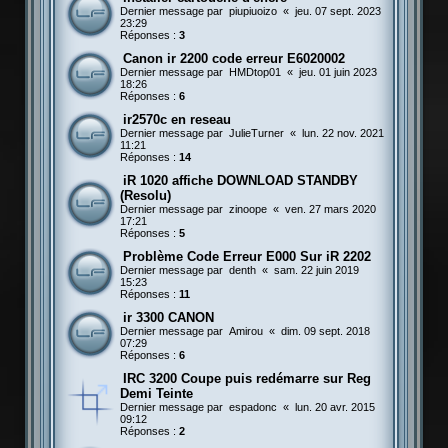
Dernier message par
piupiuoizo
«
jeu. 07 sept. 2023
23:29
Réponses :
3
Canon ir 2200 code erreur E6020002
Dernier message par
HMDtop01
«
jeu. 01 juin 2023
18:26
Réponses :
6
ir2570c en reseau
Dernier message par
JulieTurner
«
lun. 22 nov. 2021
11:21
Réponses :
14
iR 1020 affiche DOWNLOAD STANDBY
(Resolu)
Dernier message par
zinoope
«
ven. 27 mars 2020
17:21
Réponses :
5
Problème Code Erreur E000 Sur iR 2202
Dernier message par
denth
«
sam. 22 juin 2019
15:23
Réponses :
11
ir 3300 CANON
Dernier message par
Amirou
«
dim. 09 sept. 2018
07:29
Réponses :
6
IRC 3200 Coupe puis redémarre sur Reg
Demi Teinte
Dernier message par
espadonc
«
lun. 20 avr. 2015
09:12
Réponses :
2