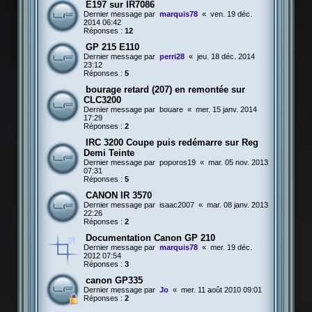
E197 sur IR7086
Dernier message par
marquis78
«
ven. 19 déc.
2014 06:42
Réponses :
12
GP 215 E110
Dernier message par
perri28
«
jeu. 18 déc. 2014
23:12
Réponses :
5
bourage retard (207) en remontée sur
CLC3200
Dernier message par
bouare
«
mer. 15 janv. 2014
17:29
Réponses :
2
IRC 3200 Coupe puis redémarre sur Reg
Demi Teinte
Dernier message par
poporos19
«
mar. 05 nov. 2013
07:31
Réponses :
5
CANON IR 3570
Dernier message par
isaac2007
«
mar. 08 janv. 2013
22:26
Réponses :
2
Documentation Canon GP 210
Dernier message par
marquis78
«
mer. 19 déc.
2012 07:54
Réponses :
3
canon GP335
Dernier message par
Jo
«
mer. 11 août 2010 09:01
Réponses :
2