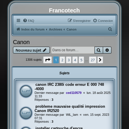
Francotech
FAQ
S’enregistrer
Connexion
R
Index du forum
Archives
Canon
e
Canon
c
Rechercher
Recherche
Nouveau sujet
h
e
Page
1
sur
27
1
2
3
4
5
27
Suivante
1306 sujets
…
r
c
Sujets
h
canon IRC 2380i code erreur E 000 748
e
-4000
r
Dernier message par
ced110579
«
lun. 18 août 2025
11:33
Réponses :
3
probleme mauvaise qualité impression
Canon IR2520
Dernier message par
WiL_Iam
«
ven. 15 sept. 2023
07:31
Réponses :
3
installer cartouche d'encre