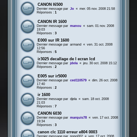
CANON I6500
Dernier message par
Jo
«
mer. 05 nov. 2008 21:58
Réponses :
1
CANON IR 1600
Dernier message par
manou
«
sam. 01 nov. 2008
19:03
Réponses :
3
E000 sur IR 1600
Dernier message par
armand
«
ven. 31 oct. 2008
12:56
Réponses :
5
ir3025 decallage de l ecran lcd
Dernier message par
jdela
«
jeu. 30 oct. 2008 15:12
Réponses :
2
E005 sur ir5000
Dernier message par
ced110579
«
dim. 26 oct. 2008
17:40
Réponses :
2
ir 1600
Dernier message par
djela
«
sam. 18 oct. 2008
21:03
Réponses :
7
CANON 6030
Dernier message par
marquis78
«
ven. 17 oct. 2008
19:34
Réponses :
3
canon clc 1110 erreur e804 0003
Dernier message par
popo002
«
ven. 17 oct. 2008