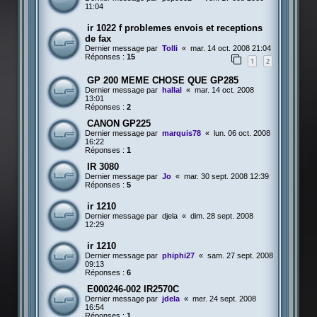
11:04
ir 1022 f problemes envois et receptions
de fax
Dernier message par
Tolli
«
mar. 14 oct. 2008 21:04
Réponses :
15
1
2
GP 200 MEME CHOSE QUE GP285
Dernier message par
hallal
«
mar. 14 oct. 2008
13:01
Réponses :
2
CANON GP225
Dernier message par
marquis78
«
lun. 06 oct. 2008
16:22
Réponses :
1
IR 3080
Dernier message par
Jo
«
mar. 30 sept. 2008 12:39
Réponses :
5
ir 1210
Dernier message par
djela
«
dim. 28 sept. 2008
12:29
ir 1210
Dernier message par
phiphi27
«
sam. 27 sept. 2008
09:13
Réponses :
6
E000246-002 IR2570C
Dernier message par
jdela
«
mer. 24 sept. 2008
16:54
Réponses :
1