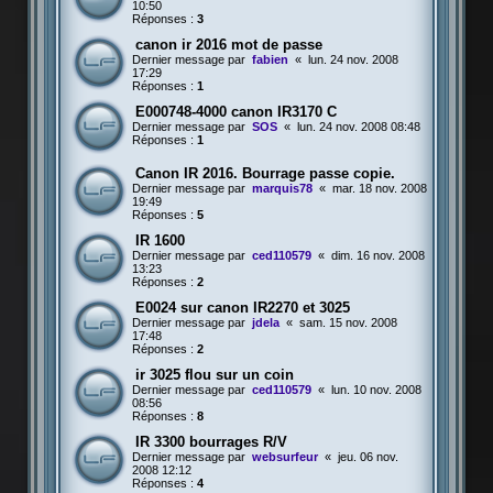
10:50
Réponses :
3
canon ir 2016 mot de passe
Dernier message par
fabien
«
lun. 24 nov. 2008
17:29
Réponses :
1
E000748-4000 canon IR3170 C
Dernier message par
SOS
«
lun. 24 nov. 2008 08:48
Réponses :
1
Canon IR 2016. Bourrage passe copie.
Dernier message par
marquis78
«
mar. 18 nov. 2008
19:49
Réponses :
5
IR 1600
Dernier message par
ced110579
«
dim. 16 nov. 2008
13:23
Réponses :
2
E0024 sur canon IR2270 et 3025
Dernier message par
jdela
«
sam. 15 nov. 2008
17:48
Réponses :
2
ir 3025 flou sur un coin
Dernier message par
ced110579
«
lun. 10 nov. 2008
08:56
Réponses :
8
IR 3300 bourrages R/V
Dernier message par
websurfeur
«
jeu. 06 nov.
2008 12:12
Réponses :
4