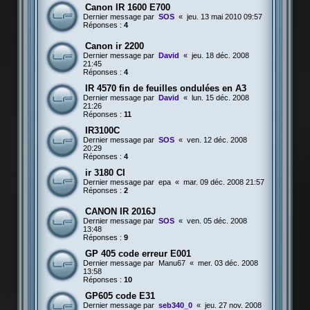
Canon IR 1600 E700
Dernier message par
SOS
«
jeu. 13 mai 2010 09:57
Réponses :
4
Canon ir 2200
Dernier message par
David
«
jeu. 18 déc. 2008
21:45
Réponses :
4
IR 4570 fin de feuilles ondulées en A3
Dernier message par
David
«
lun. 15 déc. 2008
21:26
Réponses :
11
IR3100C
Dernier message par
SOS
«
ven. 12 déc. 2008
20:29
Réponses :
4
ir 3180 CI
Dernier message par
epa
«
mar. 09 déc. 2008 21:57
Réponses :
2
CANON IR 2016J
Dernier message par
SOS
«
ven. 05 déc. 2008
13:48
Réponses :
9
GP 405 code erreur E001
Dernier message par
Manu67
«
mer. 03 déc. 2008
13:58
Réponses :
10
GP605 code E31
Dernier message par
seb340_0
«
jeu. 27 nov. 2008