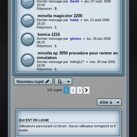
Dernier message par
David
«
jeu. 07 sept. 2006
20:06
Réponses :
5
minolta magicolor 2200
Dernier message par
hallal
«
lun. 21 août 2006
18:20
Réponses :
1
konica 1216
Dernier message par
glutwo
«
lun. 26 juin 2006
08:25
Réponses :
1
minolta ep 3050 procedure pour rentrer en
simulation
Dernier message par
belhaj127
«
mar. 30 mai 2006
18:59
Réponses :
1
Nouveau sujet
1
2
3
Suivante
131 sujets
Aller à
QUI EST EN LIGNE
Utilisateurs parcourant ce forum : Aucun utilisateur enregistré et 6
invités