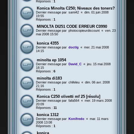
Réponses :
1
Konica Minolta C250; Niveaux des toners?
Dernier message par
sami42
«
dim. 01 juin 2008
19:55
Réponses :
1
MINOLTA DI251 CODE ERREUR C0990
Dernier message par
photocopieurdiscount
«
ven. 23
mai 2008 15:50
konica 4355
Dernier message par
doctlg
«
mer. 21 mai 2008
14:15
minolta ep 1054
Dernier message par
David_C
«
jeu. 15 mai 2008
18:15
Réponses :
6
minolta di183
Dernier message par
chifeleu
«
dim. 06 avr. 2008
21:16
Réponses :
1
Konica C250 olivetti mf 25 [résolu]
Dernier message par
fafa564
«
mer. 19 mars 2008
20:09
Réponses :
11
konica 1312
Dernier message par
Konifredo
«
mar. 11 mars
2008 13:08
Réponses :
1
konica