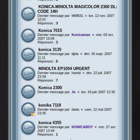
KONICA-MINOLTA MAGICOLOR 2300 DL:
CODE 14H
Dernier message par
MMB31
«
lun. 12 nov. 2007
10:01
Réponses :
3
Konica 7015
Dernier message par
Konicaman
«
mer. 03 oct.
2007 19:09
Réponses :
3
konica 3135
Dernier message par
djela
«
dim. 30 sept. 2007
11:11
Réponses :
5
MINOLTA EP1054 URGENT
Dernier message par
hamid
«
dim. 22 juil. 2007
23:39
Réponses :
7
Konica 2300
Dernier message par
Jo
«
lun. 18 juin 2007 12:30
konika 7118
Dernier message par
dada
«
sam. 12 mai 2007
23:35
konica 4355
Dernier message par
KONICABOY
«
ven. 27 avr.
2007 13:49
Réponses :
1