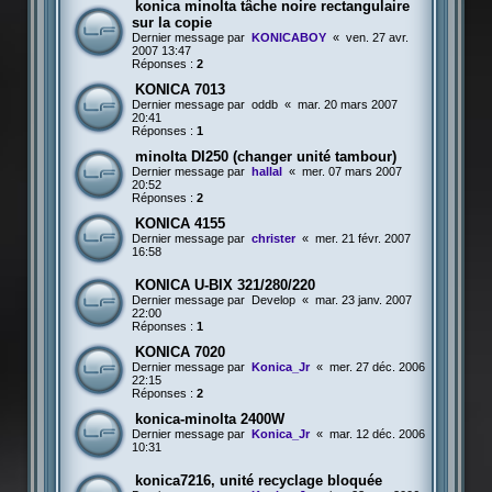
konica minolta tâche noire rectangulaire
sur la copie
Dernier message par
KONICABOY
«
ven. 27 avr.
2007 13:47
Réponses :
2
KONICA 7013
Dernier message par
oddb
«
mar. 20 mars 2007
20:41
Réponses :
1
minolta DI250 (changer unité tambour)
Dernier message par
hallal
«
mer. 07 mars 2007
20:52
Réponses :
2
KONICA 4155
Dernier message par
christer
«
mer. 21 févr. 2007
16:58
KONICA U-BIX 321/280/220
Dernier message par
Develop
«
mar. 23 janv. 2007
22:00
Réponses :
1
KONICA 7020
Dernier message par
Konica_Jr
«
mer. 27 déc. 2006
22:15
Réponses :
2
konica-minolta 2400W
Dernier message par
Konica_Jr
«
mar. 12 déc. 2006
10:31
konica7216, unité recyclage bloquée