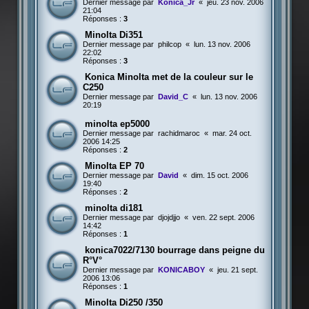
Dernier message par
Konica_Jr
«
jeu. 23 nov. 2006
21:04
Réponses :
3
Minolta Di351
Dernier message par
philcop
«
lun. 13 nov. 2006
22:02
Réponses :
3
Konica Minolta met de la couleur sur le
C250
Dernier message par
David_C
«
lun. 13 nov. 2006
20:19
minolta ep5000
Dernier message par
rachidmaroc
«
mar. 24 oct.
2006 14:25
Réponses :
2
Minolta EP 70
Dernier message par
David
«
dim. 15 oct. 2006
19:40
Réponses :
2
minolta di181
Dernier message par
djojdjjo
«
ven. 22 sept. 2006
14:42
Réponses :
1
konica7022/7130 bourrage dans peigne du
R°V°
Dernier message par
KONICABOY
«
jeu. 21 sept.
2006 13:06
Réponses :
1
Minolta Di250 /350