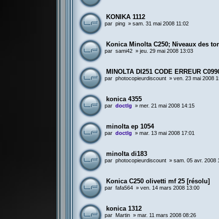
KONIKA 1112
par
ping
»
sam. 31 mai 2008 11:02
Konica Minolta C250; Niveaux des to
par
sami42
»
jeu. 29 mai 2008 13:03
MINOLTA DI251 CODE ERREUR C099
par
photocopieurdiscount
»
ven. 23 mai 2008 1
konica 4355
par
doctlg
»
mer. 21 mai 2008 14:15
minolta ep 1054
par
doctlg
»
mar. 13 mai 2008 17:01
minolta di183
par
photocopieurdiscount
»
sam. 05 avr. 2008 
Konica C250 olivetti mf 25 [résolu]
par
fafa564
»
ven. 14 mars 2008 13:00
konica 1312
par
Martin
»
mar. 11 mars 2008 08:26