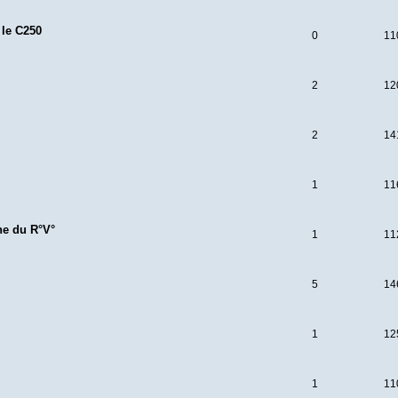
 le C250
0
11
2
12
2
14
1
11
ne du R°V°
1
11
5
14
1
12
1
11