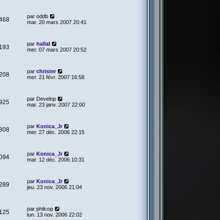
par
oddb
468
mar. 20 mars 2007 20:41
par
hallal
193
mer. 07 mars 2007 20:52
par
christer
208
mer. 21 févr. 2007 16:58
par
Develop
925
mar. 23 janv. 2007 22:00
par
Konica_Jr
808
mer. 27 déc. 2006 22:15
par
Konica_Jr
094
mar. 12 déc. 2006 10:31
par
Konica_Jr
289
jeu. 23 nov. 2006 21:04
par
philcop
125
lun. 13 nov. 2006 22:02