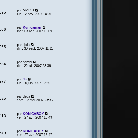
par
MMB31
396
lun. 12 nov. 2007 10:01
par
Konicaman
956
mer. 03 oct. 2007 19:09
par
djela
965
dim. 30 sept. 2007 11:11
par
hamid
634
dim. 22 juil. 2007 23:39
par
Jo
977
lun. 18 juin 2007 12:30
par
dada
525
sam. 12 mai 2007 23:35
par
KONICABOY
413
ven. 27 avr. 2007 13:49
par
KONICABOY
679
ven. 27 avr. 2007 13:47