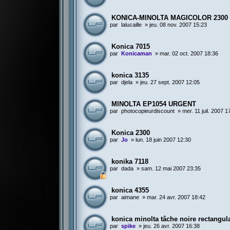
KONICA-MINOLTA MAGICOLOR 2300 
par
lalucaille
»
jeu. 08 nov. 2007 15:23
Konica 7015
par
Konicaman
»
mar. 02 oct. 2007 18:36
konica 3135
par
djela
»
jeu. 27 sept. 2007 12:05
MINOLTA EP1054 URGENT
par
photocopieurdiscount
»
mer. 11 juil. 2007 1
Konica 2300
par
Jo
»
lun. 18 juin 2007 12:30
konika 7118
par
dada
»
sam. 12 mai 2007 23:35
konica 4355
par
aimane
»
mar. 24 avr. 2007 18:42
konica minolta tâche noire rectangula
par
spike
»
jeu. 26 avr. 2007 16:38