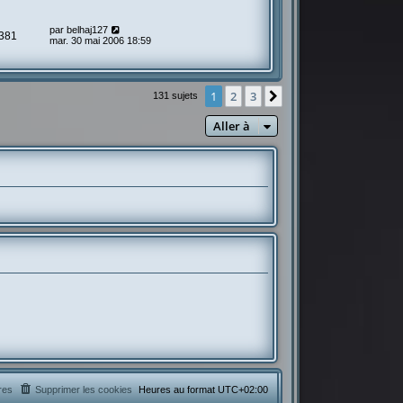
par
belhaj127
381
mar. 30 mai 2006 18:59
1
2
3
Suivante
131 sujets
Aller à
res
Supprimer les cookies
Heures au format
UTC+02:00