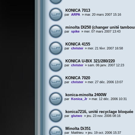
KONICA 7013
par
ARPA
»
mar. 20 mars 2007 15:16
minolta DI250 (changer unité tambou
par
spike
»
mer. 07 mars 2007 13:43
KONICA 4155
par
christer
»
mer. 21 févr. 2007 16:58
KONICA U-BIX 321/280/220
par
christer
»
sam. 06 janv. 2007 12:23
KONICA 7020
par
christer
»
mer. 27 déc. 2006 13:07
konica-minolta 2400W
par
Konica_Jr
»
mar. 12 déc. 2006 10:31
konica7216, unité recyclage bloquée
par
glutwo
»
jeu. 23 nov. 2006 08:16
Minolta Di351
par
Matthieu
»
jeu. 19 oct. 2006 15:37