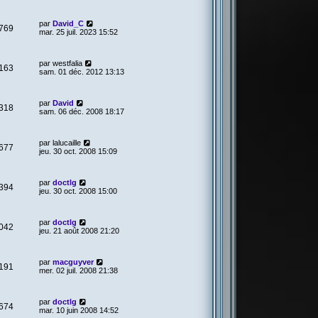
par
David_C
769
mar. 25 juil. 2023 15:52
par
westfalia
163
sam. 01 déc. 2012 13:13
par
David
318
sam. 06 déc. 2008 18:17
par
lalucaille
677
jeu. 30 oct. 2008 15:09
par
doctlg
394
jeu. 30 oct. 2008 15:00
par
doctlg
042
jeu. 21 août 2008 21:20
par
macguyver
191
mer. 02 juil. 2008 21:38
par
doctlg
674
mar. 10 juin 2008 14:52