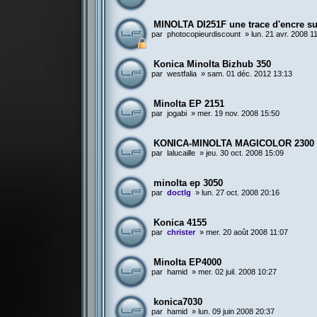
MINOLTA DI251F une trace d'encre sur
par
photocopieurdiscount
»
lun. 21 avr. 2008 1
Konica Minolta Bizhub 350
par
westfalia
»
sam. 01 déc. 2012 13:13
Minolta EP 2151
par
jogabi
»
mer. 19 nov. 2008 15:50
KONICA-MINOLTA MAGICOLOR 2300
par
lalucaille
»
jeu. 30 oct. 2008 15:09
minolta ep 3050
par
doctlg
»
lun. 27 oct. 2008 20:16
Konica 4155
par
christer
»
mer. 20 août 2008 11:07
Minolta EP4000
par
hamid
»
mer. 02 juil. 2008 10:27
konica7030
par
hamid
»
lun. 09 juin 2008 20:37