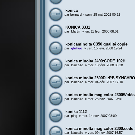
konica
par
bernard
»
sam. 25 mai 2002 00:22
KONICA 3331
par
Martin
»
lun. 11 févr. 2008 08:01
konicaminolta C350 qualité copie
par
glutwo
»
ven. 15 févr. 2008 19:24
konica minolta 2490:CODE 102H
par
lalucaille
»
mer. 13 févr. 2008 00:28
konica minolta 2300DL:PB SYNCHR
par
lalucaille
»
mar. 04 déc. 2007 17:10
konica minolta magicolor 2300W:déc
par
lalucaille
»
mer. 28 nov. 2007 23:41
konika 1112
par
ping
»
mer. 14 nov. 2007 08:00
konica-minolta magicolor 2300:code
par
lalucaille
»
ven. 09 nov. 2007 16:57