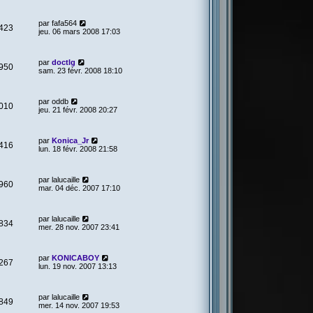
par
fafa564
423
jeu. 06 mars 2008 17:03
par
doctlg
950
sam. 23 févr. 2008 18:10
par
oddb
010
jeu. 21 févr. 2008 20:27
par
Konica_Jr
416
lun. 18 févr. 2008 21:58
par
lalucaille
960
mar. 04 déc. 2007 17:10
par
lalucaille
834
mer. 28 nov. 2007 23:41
par
KONICABOY
267
lun. 19 nov. 2007 13:13
par
lalucaille
849
mer. 14 nov. 2007 19:53