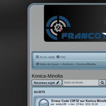
Accès rapide
FAQ
Index du forum
Archives
Konica-Minolta
Konica-Minolta
R
Nouveau sujet
SUJETS
Erreur Code C0F32 sur Konica Minol
par
teddy18fr
»
mer. 23 févr. 2011 15:18