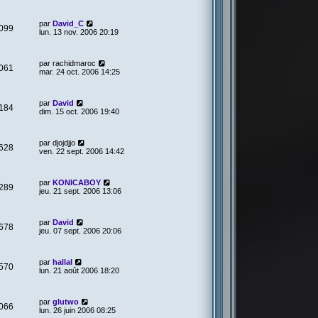
par
David_C
099
lun. 13 nov. 2006 20:19
par
rachidmaroc
061
mar. 24 oct. 2006 14:25
par
David
184
dim. 15 oct. 2006 19:40
par
djojdjjo
628
ven. 22 sept. 2006 14:42
par
KONICABOY
289
jeu. 21 sept. 2006 13:06
par
David
678
jeu. 07 sept. 2006 20:06
par
hallal
570
lun. 21 août 2006 18:20
par
glutwo
066
lun. 26 juin 2006 08:25