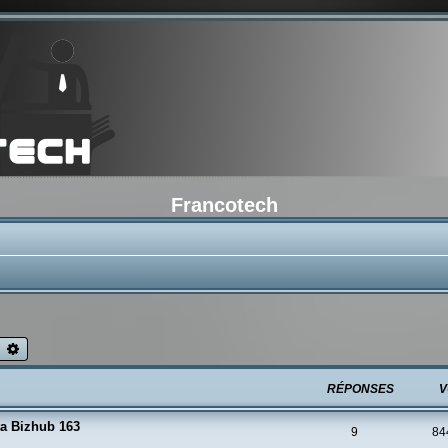
Francotech
echercher
Recherche avancée
RÉPONSES
V
ta Bizhub 163
9
84