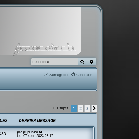
Rechercher
Recherche avancée
S’enregistrer
Connexion
1
2
3
Suivante
131 sujets
UES
DERNIER MESSAGE
par
piupiuoizo
453
jeu. 07 sept. 2023 23:17