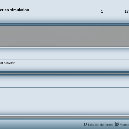
er en simulation
1
12
et 6 invités
L’équipe du forum
Memb