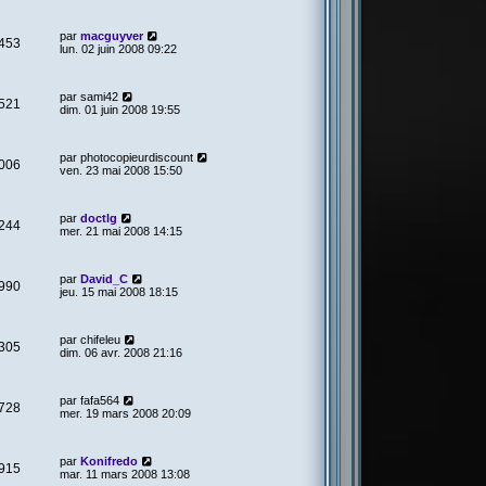
par
macguyver
453
lun. 02 juin 2008 09:22
par
sami42
521
dim. 01 juin 2008 19:55
par
photocopieurdiscount
006
ven. 23 mai 2008 15:50
par
doctlg
244
mer. 21 mai 2008 14:15
par
David_C
990
jeu. 15 mai 2008 18:15
par
chifeleu
305
dim. 06 avr. 2008 21:16
par
fafa564
728
mer. 19 mars 2008 20:09
par
Konifredo
915
mar. 11 mars 2008 13:08