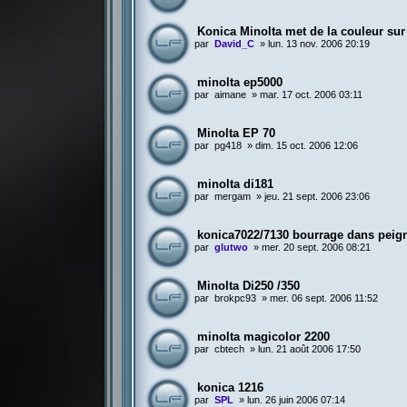
Konica Minolta met de la couleur sur
par
David_C
»
lun. 13 nov. 2006 20:19
minolta ep5000
par
aimane
»
mar. 17 oct. 2006 03:11
Minolta EP 70
par
pg418
»
dim. 15 oct. 2006 12:06
minolta di181
par
mergam
»
jeu. 21 sept. 2006 23:06
konica7022/7130 bourrage dans peig
par
glutwo
»
mer. 20 sept. 2006 08:21
Minolta Di250 /350
par
brokpc93
»
mer. 06 sept. 2006 11:52
minolta magicolor 2200
par
cbtech
»
lun. 21 août 2006 17:50
konica 1216
par
SPL
»
lun. 26 juin 2006 07:14