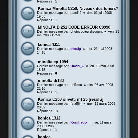
Réponses :
1
Konica Minolta C250; Niveaux des toners?
Dernier message par
sami42
«
dim. 01 juin 2008
19:55
Réponses :
1
MINOLTA DI251 CODE ERREUR C0990
Dernier message par
photocopieurdiscount
«
ven. 23
mai 2008 15:50
konica 4355
Dernier message par
doctlg
«
mer. 21 mai 2008
14:15
minolta ep 1054
Dernier message par
David_C
«
jeu. 15 mai 2008
18:15
Réponses :
6
minolta di183
Dernier message par
chifeleu
«
dim. 06 avr. 2008
21:16
Réponses :
1
Konica C250 olivetti mf 25 [résolu]
Dernier message par
fafa564
«
mer. 19 mars 2008
20:09
Réponses :
11
konica 1312
Dernier message par
Konifredo
«
mar. 11 mars
2008 13:08
Réponses :
1
konica