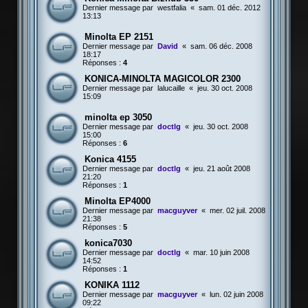
Dernier message par
westfalia
«
sam. 01 déc. 2012
13:13
Minolta EP 2151
Dernier message par
David
«
sam. 06 déc. 2008
18:17
Réponses :
4
KONICA-MINOLTA MAGICOLOR 2300
Dernier message par
lalucaille
«
jeu. 30 oct. 2008
15:09
minolta ep 3050
Dernier message par
doctlg
«
jeu. 30 oct. 2008
15:00
Réponses :
6
Konica 4155
Dernier message par
doctlg
«
jeu. 21 août 2008
21:20
Réponses :
1
Minolta EP4000
Dernier message par
macguyver
«
mer. 02 juil. 2008
21:38
Réponses :
5
konica7030
Dernier message par
doctlg
«
mar. 10 juin 2008
14:52
Réponses :
1
KONIKA 1112
Dernier message par
macguyver
«
lun. 02 juin 2008
09:22