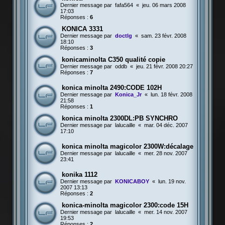
Dernier message par
fafa564
«
jeu. 06 mars 2008
17:03
Réponses :
6
KONICA 3331
Dernier message par
doctlg
«
sam. 23 févr. 2008
18:10
Réponses :
3
konicaminolta C350 qualité copie
Dernier message par
oddb
«
jeu. 21 févr. 2008 20:27
Réponses :
7
konica minolta 2490:CODE 102H
Dernier message par
Konica_Jr
«
lun. 18 févr. 2008
21:58
Réponses :
1
konica minolta 2300DL:PB SYNCHRO
Dernier message par
lalucaille
«
mar. 04 déc. 2007
17:10
konica minolta magicolor 2300W:décalage
Dernier message par
lalucaille
«
mer. 28 nov. 2007
23:41
konika 1112
Dernier message par
KONICABOY
«
lun. 19 nov.
2007 13:13
Réponses :
2
konica-minolta magicolor 2300:code 15H
Dernier message par
lalucaille
«
mer. 14 nov. 2007
19:53
Réponses :
2