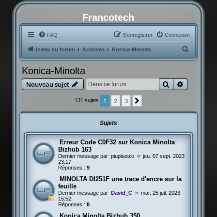
Francotech
FAQ
S’enregistrer
Connexion
R
Index du forum
Archives
Konica-Minolta
e
Konica-Minolta
c
Rechercher
Recherche
Nouveau sujet
h
e
1
2
3
Suivante
131 sujets
r
c
Sujets
h
Erreur Code C0F32 sur Konica Minolta
e
Bizhub 163
r
Dernier message par
piupiuoizo
«
jeu. 07 sept. 2023
23:17
Réponses :
9
MINOLTA DI251F une trace d'encre sur la
feuille
Dernier message par
David_C
«
mar. 25 juil. 2023
15:52
Réponses :
8
Konica Minolta Bizhub 350