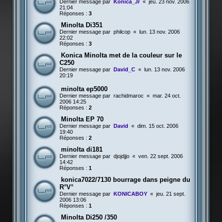
Dernier message par
Konica_Jr
«
jeu. 23 nov. 2006
21:04
Réponses :
3
Minolta Di351
Dernier message par
philcop
«
lun. 13 nov. 2006
22:02
Réponses :
3
Konica Minolta met de la couleur sur le
C250
Dernier message par
David_C
«
lun. 13 nov. 2006
20:19
minolta ep5000
Dernier message par
rachidmaroc
«
mar. 24 oct.
2006 14:25
Réponses :
2
Minolta EP 70
Dernier message par
David
«
dim. 15 oct. 2006
19:40
Réponses :
2
minolta di181
Dernier message par
djojdjjo
«
ven. 22 sept. 2006
14:42
Réponses :
1
konica7022/7130 bourrage dans peigne du
R°V°
Dernier message par
KONICABOY
«
jeu. 21 sept.
2006 13:06
Réponses :
1
Minolta Di250 /350