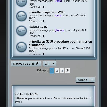
Dernier message par
David
«
jeu. 07 sept. 2006
20:06
Réponses :
5
minolta magicolor 2200
Dernier message par
hallal
«
lun. 21 août 2006
18:20
Réponses :
1
konica 1216
Dernier message par
glutwo
«
lun. 26 juin 2006
08:25
Réponses :
1
minolta ep 3050 procedure pour rentrer en
simulation
Dernier message par
belhaj127
«
mar. 30 mai 2006
18:59
Réponses :
1
Nouveau sujet
1
2
3
Suivante
131 sujets
Aller à
QUI EST EN LIGNE
Utilisateurs parcourant ce forum : Aucun utilisateur enregistré et 4
invités