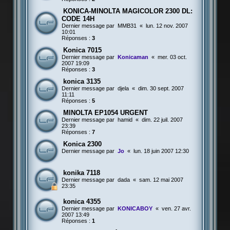
KONICA-MINOLTA MAGICOLOR 2300 DL:
CODE 14H
Dernier message par
MMB31
«
lun. 12 nov. 2007
10:01
Réponses :
3
Konica 7015
Dernier message par
Konicaman
«
mer. 03 oct.
2007 19:09
Réponses :
3
konica 3135
Dernier message par
djela
«
dim. 30 sept. 2007
11:11
Réponses :
5
MINOLTA EP1054 URGENT
Dernier message par
hamid
«
dim. 22 juil. 2007
23:39
Réponses :
7
Konica 2300
Dernier message par
Jo
«
lun. 18 juin 2007 12:30
konika 7118
Dernier message par
dada
«
sam. 12 mai 2007
23:35
konica 4355
Dernier message par
KONICABOY
«
ven. 27 avr.
2007 13:49
Réponses :
1