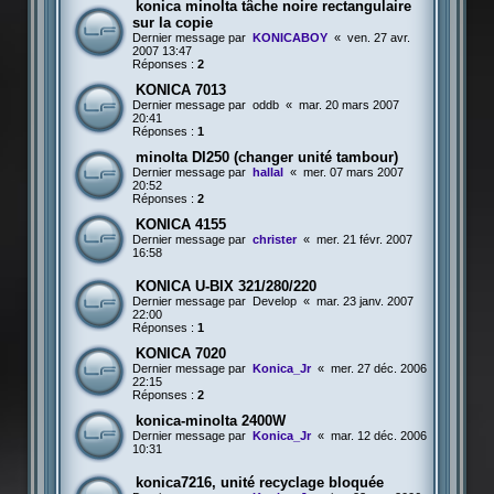
konica minolta tâche noire rectangulaire
sur la copie
Dernier message par
KONICABOY
«
ven. 27 avr.
2007 13:47
Réponses :
2
KONICA 7013
Dernier message par
oddb
«
mar. 20 mars 2007
20:41
Réponses :
1
minolta DI250 (changer unité tambour)
Dernier message par
hallal
«
mer. 07 mars 2007
20:52
Réponses :
2
KONICA 4155
Dernier message par
christer
«
mer. 21 févr. 2007
16:58
KONICA U-BIX 321/280/220
Dernier message par
Develop
«
mar. 23 janv. 2007
22:00
Réponses :
1
KONICA 7020
Dernier message par
Konica_Jr
«
mer. 27 déc. 2006
22:15
Réponses :
2
konica-minolta 2400W
Dernier message par
Konica_Jr
«
mar. 12 déc. 2006
10:31
konica7216, unité recyclage bloquée