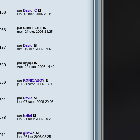
par
David_C
108
lun. 13 nov. 2006 20:19
par
rachidmaroc
066
mar. 24 oct. 2006 14:25
par
David
197
dim. 15 oct. 2006 19:40
par
djojdjjo
630
ven. 22 sept. 2006 14:42
par
KONICABOY
299
jeu. 21 sept. 2006 13:06
par
David
691
jeu. 07 sept. 2006 20:06
par
hallal
578
lun. 21 août 2006 18:20
par
glutwo
071
lun. 26 juin 2006 08:25