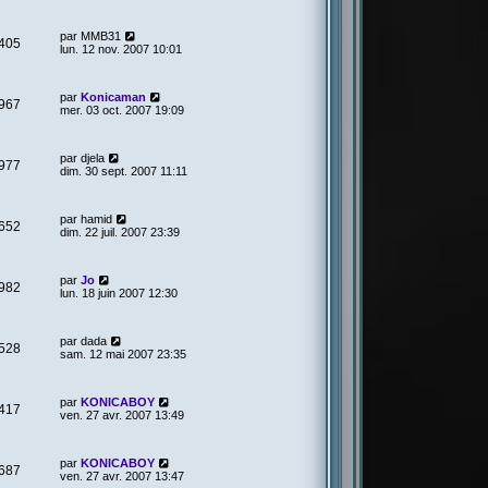
par
MMB31
405
lun. 12 nov. 2007 10:01
par
Konicaman
967
mer. 03 oct. 2007 19:09
par
djela
977
dim. 30 sept. 2007 11:11
par
hamid
652
dim. 22 juil. 2007 23:39
par
Jo
982
lun. 18 juin 2007 12:30
par
dada
528
sam. 12 mai 2007 23:35
par
KONICABOY
417
ven. 27 avr. 2007 13:49
par
KONICABOY
687
ven. 27 avr. 2007 13:47