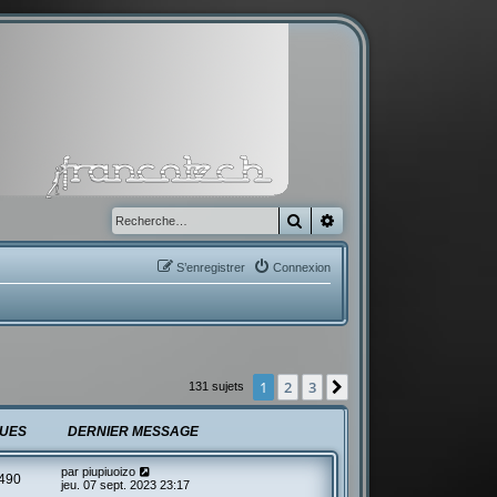
Rechercher
Recherche avancée
S’enregistrer
Connexion
1
2
3
Suivante
131 sujets
UES
DERNIER MESSAGE
par
piupiuoizo
490
jeu. 07 sept. 2023 23:17