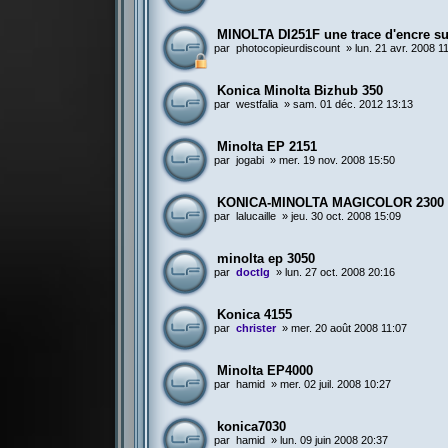
MINOLTA DI251F une trace d'encre sur
par
photocopieurdiscount
»
lun. 21 avr. 2008 1
Konica Minolta Bizhub 350
par
westfalia
»
sam. 01 déc. 2012 13:13
Minolta EP 2151
par
jogabi
»
mer. 19 nov. 2008 15:50
KONICA-MINOLTA MAGICOLOR 2300
par
lalucaille
»
jeu. 30 oct. 2008 15:09
minolta ep 3050
par
doctlg
»
lun. 27 oct. 2008 20:16
Konica 4155
par
christer
»
mer. 20 août 2008 11:07
Minolta EP4000
par
hamid
»
mer. 02 juil. 2008 10:27
konica7030
par
hamid
»
lun. 09 juin 2008 20:37