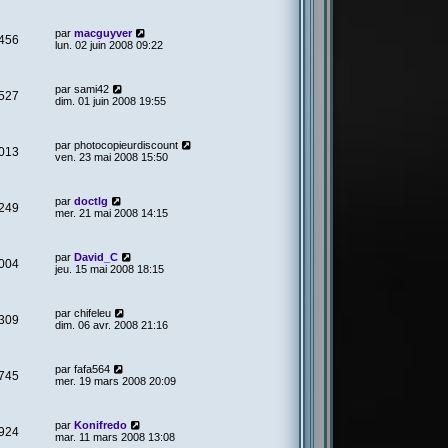
par
macguyver
456
lun. 02 juin 2008 09:22
par
sami42
527
dim. 01 juin 2008 19:55
par
photocopieurdiscount
013
ven. 23 mai 2008 15:50
par
doctlg
249
mer. 21 mai 2008 14:15
par
David_C
004
jeu. 15 mai 2008 18:15
par
chifeleu
309
dim. 06 avr. 2008 21:16
par
fafa564
745
mer. 19 mars 2008 20:09
par
Konifredo
924
mar. 11 mars 2008 13:08