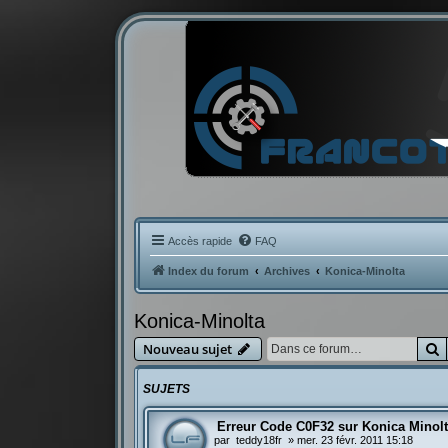
Accès rapide
FAQ
Index du forum
Archives
Konica-Minolta
Konica-Minolta
R
Nouveau sujet
SUJETS
Erreur Code C0F32 sur Konica Minol
par
teddy18fr
»
mer. 23 févr. 2011 15:18