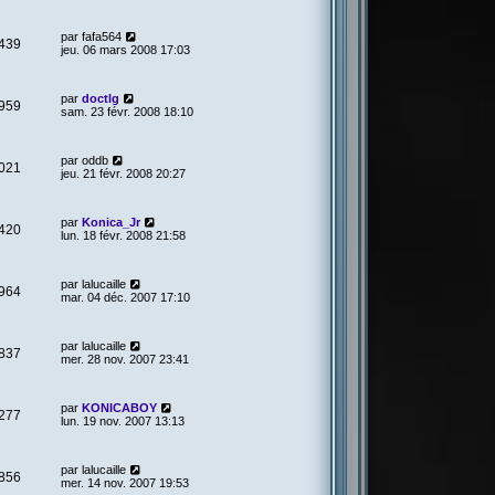
par
fafa564
439
jeu. 06 mars 2008 17:03
par
doctlg
959
sam. 23 févr. 2008 18:10
par
oddb
021
jeu. 21 févr. 2008 20:27
par
Konica_Jr
420
lun. 18 févr. 2008 21:58
par
lalucaille
964
mar. 04 déc. 2007 17:10
par
lalucaille
837
mer. 28 nov. 2007 23:41
par
KONICABOY
277
lun. 19 nov. 2007 13:13
par
lalucaille
856
mer. 14 nov. 2007 19:53