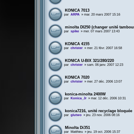
KONICA 7013
par
ARPA
»
mar. 20 mars 2007 15:16
minolta DI250 (changer unité tambou
par
spike
»
mer. 07 mars 2007 13:43
KONICA 4155
par
christer
»
mer. 21 févr. 2007 16:58
KONICA U-BIX 321/280/220
par
christer
»
sam. 06 janv. 2007 12:23
KONICA 7020
par
christer
»
mer. 27 déc. 2006 13:07
konica-minolta 2400W
par
Konica_Jr
»
mar. 12 déc. 2006 10:31
konica7216, unité recyclage bloquée
par
glutwo
»
jeu. 23 nov. 2006 08:16
Minolta Di351
par
Matthieu
»
jeu. 19 oct. 2006 15:37