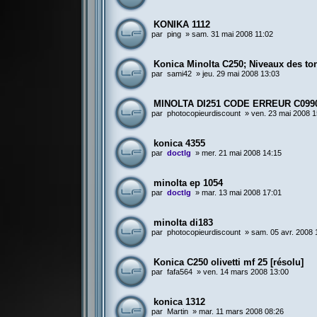
KONIKA 1112
par
ping
»
sam. 31 mai 2008 11:02
Konica Minolta C250; Niveaux des to
par
sami42
»
jeu. 29 mai 2008 13:03
MINOLTA DI251 CODE ERREUR C099
par
photocopieurdiscount
»
ven. 23 mai 2008 1
konica 4355
par
doctlg
»
mer. 21 mai 2008 14:15
minolta ep 1054
par
doctlg
»
mar. 13 mai 2008 17:01
minolta di183
par
photocopieurdiscount
»
sam. 05 avr. 2008 
Konica C250 olivetti mf 25 [résolu]
par
fafa564
»
ven. 14 mars 2008 13:00
konica 1312
par
Martin
»
mar. 11 mars 2008 08:26