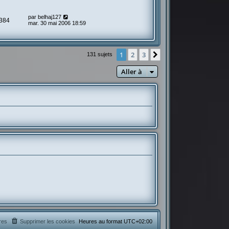
par
belhaj127
384
mar. 30 mai 2006 18:59
1
2
3
Suivante
131 sujets
Aller à
res
Supprimer les cookies
Heures au format
UTC+02:00