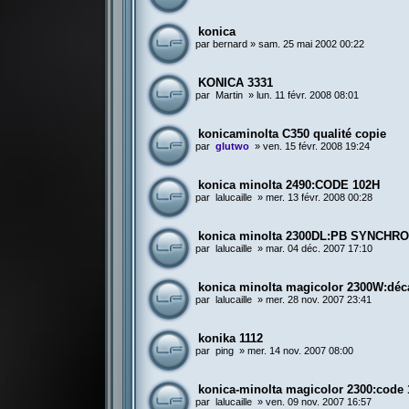
konica
par
bernard
»
sam. 25 mai 2002 00:22
KONICA 3331
par
Martin
»
lun. 11 févr. 2008 08:01
konicaminolta C350 qualité copie
par
glutwo
»
ven. 15 févr. 2008 19:24
konica minolta 2490:CODE 102H
par
lalucaille
»
mer. 13 févr. 2008 00:28
konica minolta 2300DL:PB SYNCHR
par
lalucaille
»
mar. 04 déc. 2007 17:10
konica minolta magicolor 2300W:déc
par
lalucaille
»
mer. 28 nov. 2007 23:41
konika 1112
par
ping
»
mer. 14 nov. 2007 08:00
konica-minolta magicolor 2300:code
par
lalucaille
»
ven. 09 nov. 2007 16:57