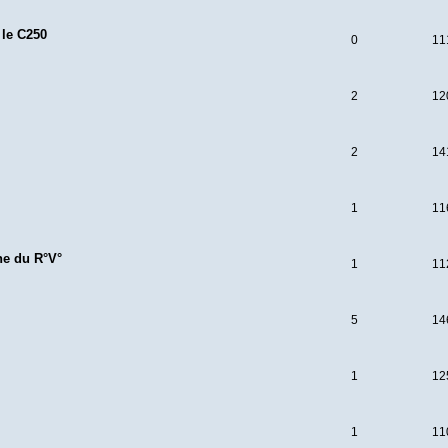
 le C250
0
11
2
12
2
14
1
11
ne du R°V°
1
11
5
14
1
12
1
11