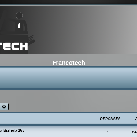
Francotech
echercher
Recherche avancée
RÉPONSES
V
ta Bizhub 163
9
84