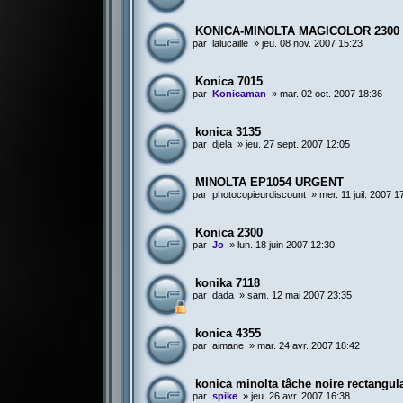
KONICA-MINOLTA MAGICOLOR 2300 
par
lalucaille
»
jeu. 08 nov. 2007 15:23
Konica 7015
par
Konicaman
»
mar. 02 oct. 2007 18:36
konica 3135
par
djela
»
jeu. 27 sept. 2007 12:05
MINOLTA EP1054 URGENT
par
photocopieurdiscount
»
mer. 11 juil. 2007 1
Konica 2300
par
Jo
»
lun. 18 juin 2007 12:30
konika 7118
par
dada
»
sam. 12 mai 2007 23:35
konica 4355
par
aimane
»
mar. 24 avr. 2007 18:42
konica minolta tâche noire rectangula
par
spike
»
jeu. 26 avr. 2007 16:38