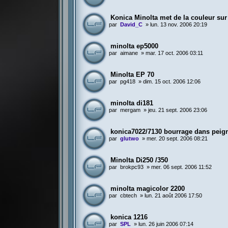
Konica Minolta met de la couleur sur
par
David_C
»
lun. 13 nov. 2006 20:19
minolta ep5000
par
aimane
»
mar. 17 oct. 2006 03:11
Minolta EP 70
par
pg418
»
dim. 15 oct. 2006 12:06
minolta di181
par
mergam
»
jeu. 21 sept. 2006 23:06
konica7022/7130 bourrage dans peig
par
glutwo
»
mer. 20 sept. 2006 08:21
Minolta Di250 /350
par
brokpc93
»
mer. 06 sept. 2006 11:52
minolta magicolor 2200
par
cbtech
»
lun. 21 août 2006 17:50
konica 1216
par
SPL
»
lun. 26 juin 2006 07:14