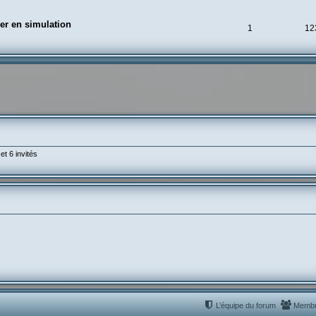
er en simulation
1
12
et 6 invités
L’équipe du forum
Memb