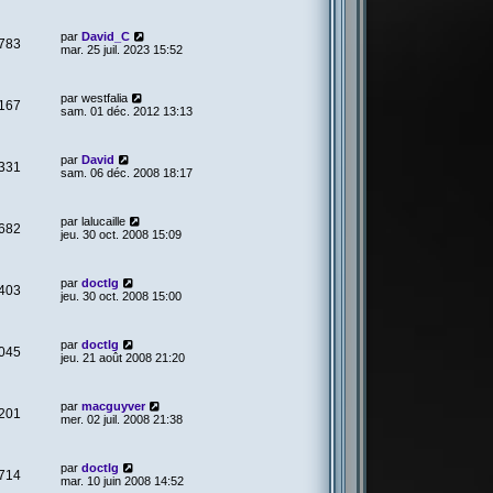
par
David_C
783
mar. 25 juil. 2023 15:52
par
westfalia
167
sam. 01 déc. 2012 13:13
par
David
331
sam. 06 déc. 2008 18:17
par
lalucaille
682
jeu. 30 oct. 2008 15:09
par
doctlg
403
jeu. 30 oct. 2008 15:00
par
doctlg
045
jeu. 21 août 2008 21:20
par
macguyver
201
mer. 02 juil. 2008 21:38
par
doctlg
714
mar. 10 juin 2008 14:52