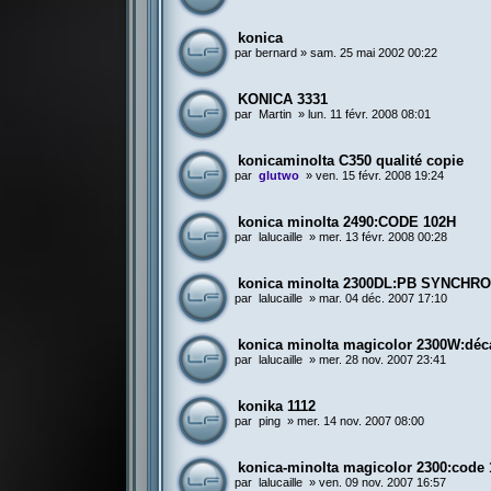
konica
par
bernard
»
sam. 25 mai 2002 00:22
KONICA 3331
par
Martin
»
lun. 11 févr. 2008 08:01
konicaminolta C350 qualité copie
par
glutwo
»
ven. 15 févr. 2008 19:24
konica minolta 2490:CODE 102H
par
lalucaille
»
mer. 13 févr. 2008 00:28
konica minolta 2300DL:PB SYNCHR
par
lalucaille
»
mar. 04 déc. 2007 17:10
konica minolta magicolor 2300W:déc
par
lalucaille
»
mer. 28 nov. 2007 23:41
konika 1112
par
ping
»
mer. 14 nov. 2007 08:00
konica-minolta magicolor 2300:code
par
lalucaille
»
ven. 09 nov. 2007 16:57