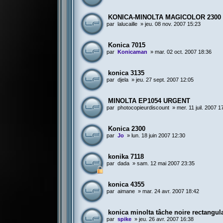
KONICA-MINOLTA MAGICOLOR 2300 
par
lalucaille
»
jeu. 08 nov. 2007 15:23
Konica 7015
par
Konicaman
»
mar. 02 oct. 2007 18:36
konica 3135
par
djela
»
jeu. 27 sept. 2007 12:05
MINOLTA EP1054 URGENT
par
photocopieurdiscount
»
mer. 11 juil. 2007 1
Konica 2300
par
Jo
»
lun. 18 juin 2007 12:30
konika 7118
par
dada
»
sam. 12 mai 2007 23:35
konica 4355
par
aimane
»
mar. 24 avr. 2007 18:42
konica minolta tâche noire rectangula
par
spike
»
jeu. 26 avr. 2007 16:38