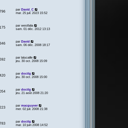
par
David_C
796
mar. 25 juil. 2023 15:52
par
westfalia
175
sam. 01 déc. 2012 13:13
par
David
346
sam. 06 déc. 2008 18:17
par
lalucaille
692
jeu. 30 oct. 2008 15:09
par
doctlg
420
jeu. 30 oct. 2008 15:00
par
doctlg
054
jeu. 21 août 2008 21:20
par
macguyver
223
mer. 02 juil. 2008 21:38
par
doctlg
783
mar. 10 juin 2008 14:52