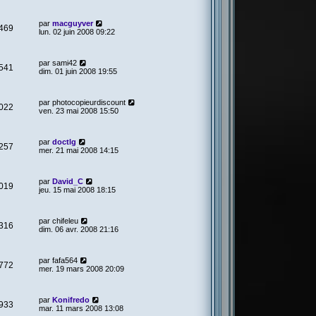
par
macguyver
469
lun. 02 juin 2008 09:22
par
sami42
541
dim. 01 juin 2008 19:55
par
photocopieurdiscount
022
ven. 23 mai 2008 15:50
par
doctlg
257
mer. 21 mai 2008 14:15
par
David_C
019
jeu. 15 mai 2008 18:15
par
chifeleu
316
dim. 06 avr. 2008 21:16
par
fafa564
772
mer. 19 mars 2008 20:09
par
Konifredo
933
mar. 11 mars 2008 13:08