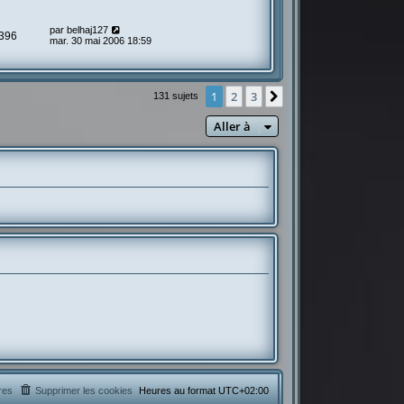
par
belhaj127
396
mar. 30 mai 2006 18:59
1
2
3
Suivante
131 sujets
Aller à
res
Supprimer les cookies
Heures au format
UTC+02:00