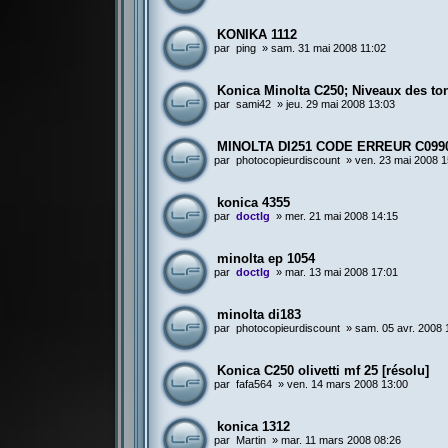
KONIKA 1112
par
ping
»
sam. 31 mai 2008 11:02
Konica Minolta C250; Niveaux des to
par
sami42
»
jeu. 29 mai 2008 13:03
MINOLTA DI251 CODE ERREUR C099
par
photocopieurdiscount
»
ven. 23 mai 2008 1
konica 4355
par
doctlg
»
mer. 21 mai 2008 14:15
minolta ep 1054
par
doctlg
»
mar. 13 mai 2008 17:01
minolta di183
par
photocopieurdiscount
»
sam. 05 avr. 2008 
Konica C250 olivetti mf 25 [résolu]
par
fafa564
»
ven. 14 mars 2008 13:00
konica 1312
par
Martin
»
mar. 11 mars 2008 08:26