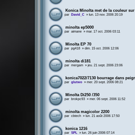
Konica Minolta met de la couleur sur
par
David_C
»
lun. 13 nov. 2006 20:19
minolta ep5000
par
aimane
»
mar. 17 oct. 2006 03:11
Minolta EP 70
par
pg418
»
dim. 15 oct. 2006 12:06
minolta di181
par
mergam
»
jeu. 21 sept. 2006 23:06
konica7022/7130 bourrage dans peig
par
glutwo
»
mer. 20 sept. 2006 08:21
Minolta Di250 /350
par
brokpc93
»
mer. 06 sept. 2006 11:52
minolta magicolor 2200
par
cbtech
»
lun. 21 août 2006 17:50
konica 1216
par
SPL
»
lun. 26 juin 2006 07:14