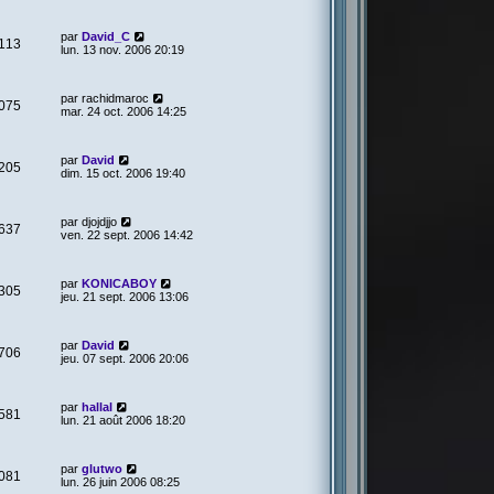
par
David_C
113
lun. 13 nov. 2006 20:19
par
rachidmaroc
075
mar. 24 oct. 2006 14:25
par
David
205
dim. 15 oct. 2006 19:40
par
djojdjjo
637
ven. 22 sept. 2006 14:42
par
KONICABOY
305
jeu. 21 sept. 2006 13:06
par
David
706
jeu. 07 sept. 2006 20:06
par
hallal
581
lun. 21 août 2006 18:20
par
glutwo
081
lun. 26 juin 2006 08:25