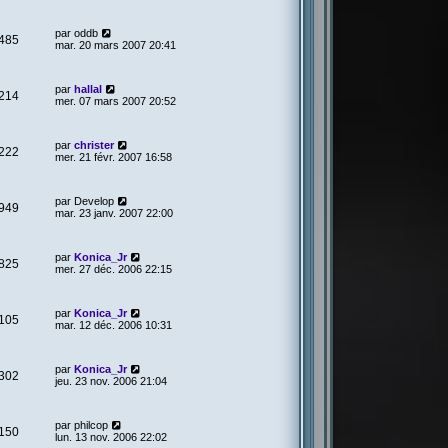
par
oddb
485
mar. 20 mars 2007 20:41
par
hallal
214
mer. 07 mars 2007 20:52
par
christer
222
mer. 21 févr. 2007 16:58
par
Develop
949
mar. 23 janv. 2007 22:00
par
Konica_Jr
825
mer. 27 déc. 2006 22:15
par
Konica_Jr
105
mar. 12 déc. 2006 10:31
par
Konica_Jr
302
jeu. 23 nov. 2006 21:04
par
philcop
150
lun. 13 nov. 2006 22:02