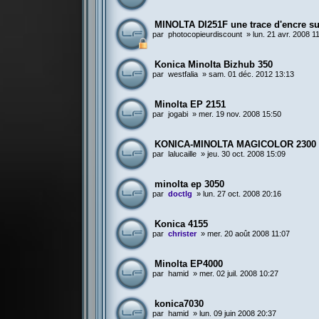
MINOLTA DI251F une trace d'encre sur
par
photocopieurdiscount
»
lun. 21 avr. 2008 1
Konica Minolta Bizhub 350
par
westfalia
»
sam. 01 déc. 2012 13:13
Minolta EP 2151
par
jogabi
»
mer. 19 nov. 2008 15:50
KONICA-MINOLTA MAGICOLOR 2300
par
lalucaille
»
jeu. 30 oct. 2008 15:09
minolta ep 3050
par
doctlg
»
lun. 27 oct. 2008 20:16
Konica 4155
par
christer
»
mer. 20 août 2008 11:07
Minolta EP4000
par
hamid
»
mer. 02 juil. 2008 10:27
konica7030
par
hamid
»
lun. 09 juin 2008 20:37