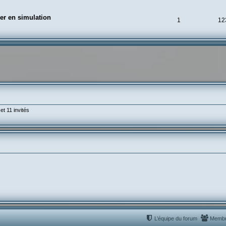
er en simulation
1
12
et 11 invités
L’équipe du forum
Memb