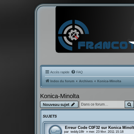
Accès rapide
FAQ
Index du forum
Archives
Konica-Minolta
Konica-Minolta
R
Nouveau sujet
SUJETS
Erreur Code C0F32 sur Konica Minol
par
teddy18fr
»
mer. 23 févr. 2011 15:18