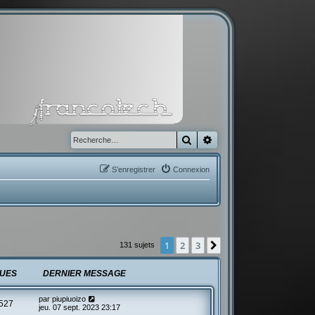
Rechercher
Recherche avancée
S’enregistrer
Connexion
1
2
3
Suivante
131 sujets
UES
DERNIER MESSAGE
par
piupiuoizo
527
jeu. 07 sept. 2023 23:17