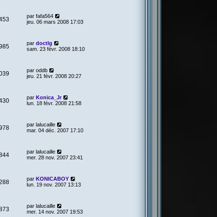
par
fafa564
453
jeu. 06 mars 2008 17:03
par
doctlg
985
sam. 23 févr. 2008 18:10
par
oddb
039
jeu. 21 févr. 2008 20:27
par
Konica_Jr
430
lun. 18 févr. 2008 21:58
par
lalucaille
978
mar. 04 déc. 2007 17:10
par
lalucaille
844
mer. 28 nov. 2007 23:41
par
KONICABOY
288
lun. 19 nov. 2007 13:13
par
lalucaille
873
mer. 14 nov. 2007 19:53