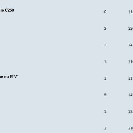
 le C250
0
11
2
12
2
14
1
11
ne du R°V°
1
11
5
14
1
12
1
11