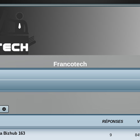
Francotech
echercher
Recherche avancée
RÉPONSES
V
ta Bizhub 163
9
84