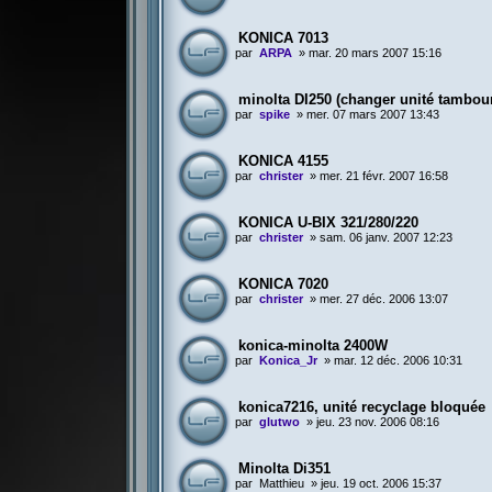
KONICA 7013
par
ARPA
»
mar. 20 mars 2007 15:16
minolta DI250 (changer unité tambou
par
spike
»
mer. 07 mars 2007 13:43
KONICA 4155
par
christer
»
mer. 21 févr. 2007 16:58
KONICA U-BIX 321/280/220
par
christer
»
sam. 06 janv. 2007 12:23
KONICA 7020
par
christer
»
mer. 27 déc. 2006 13:07
konica-minolta 2400W
par
Konica_Jr
»
mar. 12 déc. 2006 10:31
konica7216, unité recyclage bloquée
par
glutwo
»
jeu. 23 nov. 2006 08:16
Minolta Di351
par
Matthieu
»
jeu. 19 oct. 2006 15:37