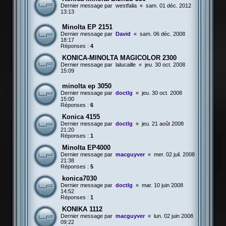
Dernier message par
westfalia
«
sam. 01 déc. 2012
13:13
Minolta EP 2151
Dernier message par
David
«
sam. 06 déc. 2008
18:17
Réponses :
4
KONICA-MINOLTA MAGICOLOR 2300
Dernier message par
lalucaille
«
jeu. 30 oct. 2008
15:09
minolta ep 3050
Dernier message par
doctlg
«
jeu. 30 oct. 2008
15:00
Réponses :
6
Konica 4155
Dernier message par
doctlg
«
jeu. 21 août 2008
21:20
Réponses :
1
Minolta EP4000
Dernier message par
macguyver
«
mer. 02 juil. 2008
21:38
Réponses :
5
konica7030
Dernier message par
doctlg
«
mar. 10 juin 2008
14:52
Réponses :
1
KONIKA 1112
Dernier message par
macguyver
«
lun. 02 juin 2008
09:22