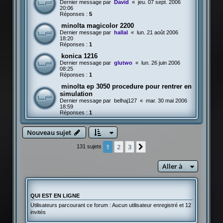
Dernier message par
David
«
jeu. 07 sept. 2006
20:06
Réponses :
5
minolta magicolor 2200
Dernier message par
hallal
«
lun. 21 août 2006
18:20
Réponses :
1
konica 1216
Dernier message par
glutwo
«
lun. 26 juin 2006
08:25
Réponses :
1
minolta ep 3050 procedure pour rentrer en
simulation
Dernier message par
belhaj127
«
mar. 30 mai 2006
18:59
Réponses :
1
Nouveau sujet
1
2
3
Suivante
131 sujets
Aller à
QUI EST EN LIGNE
Utilisateurs parcourant ce forum : Aucun utilisateur enregistré et 12
invités