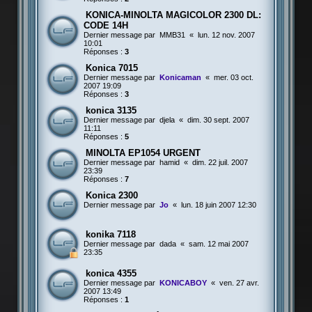
KONICA-MINOLTA MAGICOLOR 2300 DL:
CODE 14H
Dernier message par
MMB31
«
lun. 12 nov. 2007
10:01
Réponses :
3
Konica 7015
Dernier message par
Konicaman
«
mer. 03 oct.
2007 19:09
Réponses :
3
konica 3135
Dernier message par
djela
«
dim. 30 sept. 2007
11:11
Réponses :
5
MINOLTA EP1054 URGENT
Dernier message par
hamid
«
dim. 22 juil. 2007
23:39
Réponses :
7
Konica 2300
Dernier message par
Jo
«
lun. 18 juin 2007 12:30
konika 7118
Dernier message par
dada
«
sam. 12 mai 2007
23:35
konica 4355
Dernier message par
KONICABOY
«
ven. 27 avr.
2007 13:49
Réponses :
1