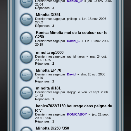
Dernier message par
Konica_Jr
«
jeu. 23 nov. 2006
21:04
Réponses :
3
Minolta Di351
Dernier message par
philcop
«
lun. 13 nov. 2006
22:02
Réponses :
3
Konica Minolta met de la couleur sur le
C250
Dernier message par
David_C
«
lun. 13 nov. 2006
20:19
minolta ep5000
Dernier message par
rachidmaroc
«
mar. 24 oct.
2006 14:25
Réponses :
2
Minolta EP 70
Dernier message par
David
«
dim. 15 oct. 2006
19:40
Réponses :
2
minolta di181
Dernier message par
djojdjjo
«
ven. 22 sept. 2006
14:42
Réponses :
1
konica7022/7130 bourrage dans peigne du
R°V°
Dernier message par
KONICABOY
«
jeu. 21 sept.
2006 13:06
Réponses :
1
Minolta Di250 /350