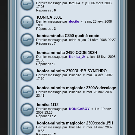
Dernier message par
fafa564
«
jeu. 06 mars 2008
17:03
Réponses :
6
KONICA 3331
Dernier message par
doctlg
«
sam. 23 févr. 2008
18:10
Réponses :
3
konicaminolta C350 qualité copie
Dernier message par
oddb
«
jeu. 21 févr. 2008 20:27
Réponses :
7
konica minolta 2490:CODE 102H
Dernier message par
Konica_Jr
«
lun. 18 févr. 2008
21:58
Réponses :
1
konica minolta 2300DL:PB SYNCHRO
Dernier message par
lalucaille
«
mar. 04 déc. 2007
17:10
konica minolta magicolor 2300W:décalage
Dernier message par
lalucaille
«
mer. 28 nov. 2007
23:41
konika 1112
Dernier message par
KONICABOY
«
lun. 19 nov.
2007 13:13
Réponses :
2
konica-minolta magicolor 2300:code 15H
Dernier message par
lalucaille
«
mer. 14 nov. 2007
19:53
Réponses :
2