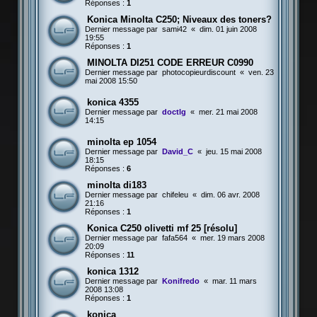
Réponses :
1
Konica Minolta C250; Niveaux des toners?
Dernier message par
sami42
«
dim. 01 juin 2008
19:55
Réponses :
1
MINOLTA DI251 CODE ERREUR C0990
Dernier message par
photocopieurdiscount
«
ven. 23
mai 2008 15:50
konica 4355
Dernier message par
doctlg
«
mer. 21 mai 2008
14:15
minolta ep 1054
Dernier message par
David_C
«
jeu. 15 mai 2008
18:15
Réponses :
6
minolta di183
Dernier message par
chifeleu
«
dim. 06 avr. 2008
21:16
Réponses :
1
Konica C250 olivetti mf 25 [résolu]
Dernier message par
fafa564
«
mer. 19 mars 2008
20:09
Réponses :
11
konica 1312
Dernier message par
Konifredo
«
mar. 11 mars
2008 13:08
Réponses :
1
konica