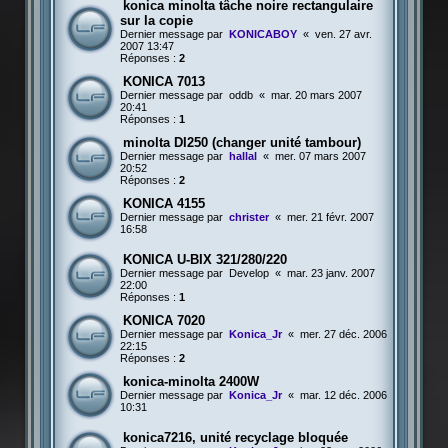
konica minolta tâche noire rectangulaire
sur la copie
Dernier message par
KONICABOY
«
ven. 27 avr.
2007 13:47
Réponses :
2
KONICA 7013
Dernier message par
oddb
«
mar. 20 mars 2007
20:41
Réponses :
1
minolta DI250 (changer unité tambour)
Dernier message par
hallal
«
mer. 07 mars 2007
20:52
Réponses :
2
KONICA 4155
Dernier message par
christer
«
mer. 21 févr. 2007
16:58
KONICA U-BIX 321/280/220
Dernier message par
Develop
«
mar. 23 janv. 2007
22:00
Réponses :
1
KONICA 7020
Dernier message par
Konica_Jr
«
mer. 27 déc. 2006
22:15
Réponses :
2
konica-minolta 2400W
Dernier message par
Konica_Jr
«
mar. 12 déc. 2006
10:31
konica7216, unité recyclage bloquée