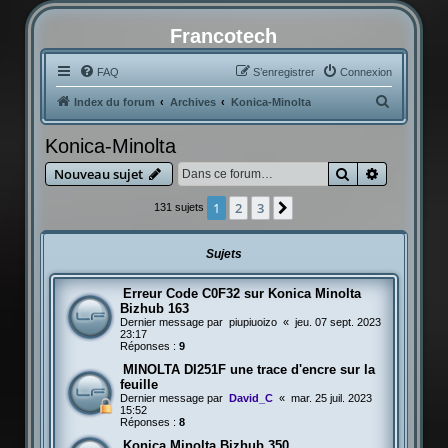
Francotech
FAQ
S’enregistrer
Connexion
R
Index du forum
Archives
Konica-Minolta
e
Konica-Minolta
c
Rechercher
Recherche
Nouveau sujet
h
e
1
2
3
Suivante
131 sujets
r
c
Sujets
h
Erreur Code C0F32 sur Konica Minolta
e
Bizhub 163
r
Dernier message par
piupiuoizo
«
jeu. 07 sept. 2023
23:17
Réponses :
9
MINOLTA DI251F une trace d'encre sur la
feuille
Dernier message par
David_C
«
mar. 25 juil. 2023
15:52
Réponses :
8
Konica Minolta Bizhub 350