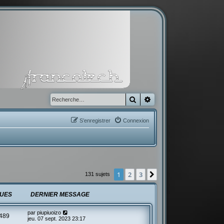
Rechercher
Recherche avancée
S’enregistrer
Connexion
1
2
3
Suivante
131 sujets
UES
DERNIER MESSAGE
par
piupiuoizo
489
jeu. 07 sept. 2023 23:17