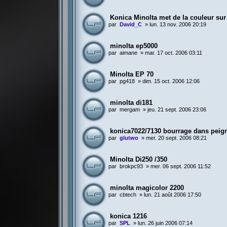
Konica Minolta met de la couleur sur
par
David_C
»
lun. 13 nov. 2006 20:19
minolta ep5000
par
aimane
»
mar. 17 oct. 2006 03:11
Minolta EP 70
par
pg418
»
dim. 15 oct. 2006 12:06
minolta di181
par
mergam
»
jeu. 21 sept. 2006 23:06
konica7022/7130 bourrage dans peig
par
glutwo
»
mer. 20 sept. 2006 08:21
Minolta Di250 /350
par
brokpc93
»
mer. 06 sept. 2006 11:52
minolta magicolor 2200
par
cbtech
»
lun. 21 août 2006 17:50
konica 1216
par
SPL
»
lun. 26 juin 2006 07:14