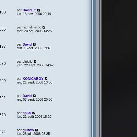
par
David_C
108
lun. 13 nov. 2006 20:19
par
rachidmaroc
065
mar. 24 oct. 2006 14:25
par
David
197
dim. 15 oct. 2006 19:40
par
djojdjjo
630
ven. 22 sept. 2006 14:42
par
KONICABOY
299
jeu. 21 sept. 2006 13:06
par
David
691
jeu. 07 sept. 2006 20:06
par
hallal
578
lun. 21 août 2006 18:20
par
glutwo
071
lun. 26 juin 2006 08:25