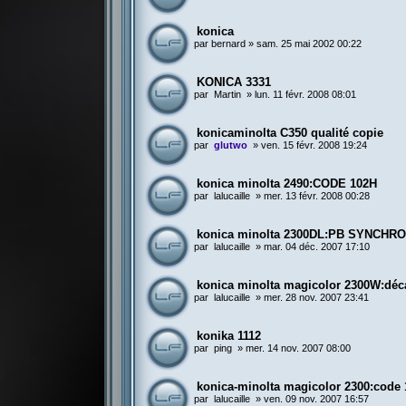
konica
par
bernard
»
sam. 25 mai 2002 00:22
KONICA 3331
par
Martin
»
lun. 11 févr. 2008 08:01
konicaminolta C350 qualité copie
par
glutwo
»
ven. 15 févr. 2008 19:24
konica minolta 2490:CODE 102H
par
lalucaille
»
mer. 13 févr. 2008 00:28
konica minolta 2300DL:PB SYNCHR
par
lalucaille
»
mar. 04 déc. 2007 17:10
konica minolta magicolor 2300W:déc
par
lalucaille
»
mer. 28 nov. 2007 23:41
konika 1112
par
ping
»
mer. 14 nov. 2007 08:00
konica-minolta magicolor 2300:code
par
lalucaille
»
ven. 09 nov. 2007 16:57