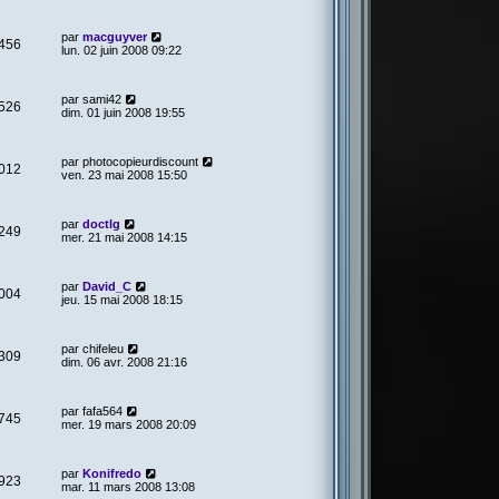
par
macguyver
456
lun. 02 juin 2008 09:22
par
sami42
526
dim. 01 juin 2008 19:55
par
photocopieurdiscount
012
ven. 23 mai 2008 15:50
par
doctlg
249
mer. 21 mai 2008 14:15
par
David_C
004
jeu. 15 mai 2008 18:15
par
chifeleu
309
dim. 06 avr. 2008 21:16
par
fafa564
745
mer. 19 mars 2008 20:09
par
Konifredo
923
mar. 11 mars 2008 13:08