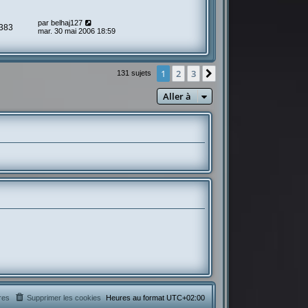
par
belhaj127
383
mar. 30 mai 2006 18:59
1
2
3
Suivante
131 sujets
Aller à
res
Supprimer les cookies
Heures au format
UTC+02:00