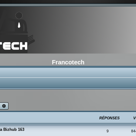
Francotech
echercher
Recherche avancée
RÉPONSES
V
ta Bizhub 163
9
84