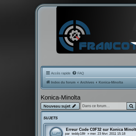
Accès rapide
FAQ
Index du forum
Archives
Konica-Minolta
Konica-Minolta
R
Nouveau sujet
SUJETS
Erreur Code C0F32 sur Konica Minol
par
teddy18fr
»
mer. 23 févr. 2011 15:18