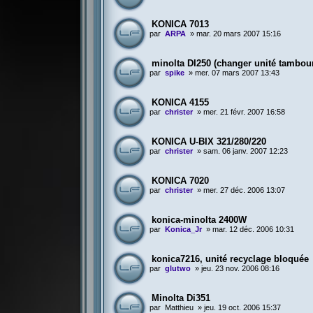
KONICA 7013
par
ARPA
»
mar. 20 mars 2007 15:16
minolta DI250 (changer unité tambou
par
spike
»
mer. 07 mars 2007 13:43
KONICA 4155
par
christer
»
mer. 21 févr. 2007 16:58
KONICA U-BIX 321/280/220
par
christer
»
sam. 06 janv. 2007 12:23
KONICA 7020
par
christer
»
mer. 27 déc. 2006 13:07
konica-minolta 2400W
par
Konica_Jr
»
mar. 12 déc. 2006 10:31
konica7216, unité recyclage bloquée
par
glutwo
»
jeu. 23 nov. 2006 08:16
Minolta Di351
par
Matthieu
»
jeu. 19 oct. 2006 15:37