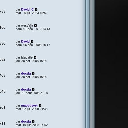
par
David_C
783
mar. 25 juil. 2023 15:52
par
westfalia
166
sam. 01 déc. 2012 13:13
par
David
330
sam. 06 déc. 2008 18:17
par
lalucaille
682
jeu. 30 oct. 2008 15:09
par
doctlg
403
jeu. 30 oct. 2008 15:00
par
doctlg
045
jeu. 21 août 2008 21:20
par
macguyver
201
mer. 02 juil. 2008 21:38
par
doctlg
711
mar. 10 juin 2008 14:52