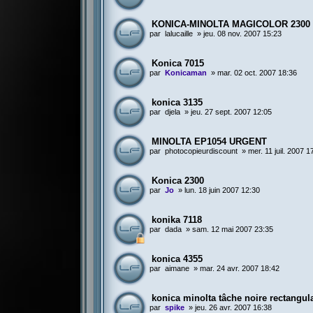
KONICA-MINOLTA MAGICOLOR 2300 
par
lalucaille
»
jeu. 08 nov. 2007 15:23
Konica 7015
par
Konicaman
»
mar. 02 oct. 2007 18:36
konica 3135
par
djela
»
jeu. 27 sept. 2007 12:05
MINOLTA EP1054 URGENT
par
photocopieurdiscount
»
mer. 11 juil. 2007 1
Konica 2300
par
Jo
»
lun. 18 juin 2007 12:30
konika 7118
par
dada
»
sam. 12 mai 2007 23:35
konica 4355
par
aimane
»
mar. 24 avr. 2007 18:42
konica minolta tâche noire rectangula
par
spike
»
jeu. 26 avr. 2007 16:38