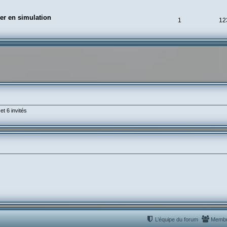
er en simulation
1
12
et 6 invités
L’équipe du forum
Memb