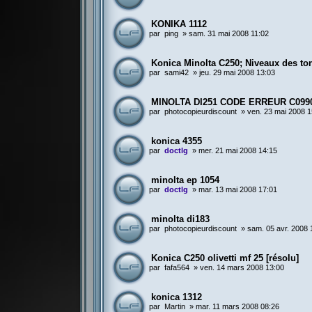
KONIKA 1112
par
ping
»
sam. 31 mai 2008 11:02
Konica Minolta C250; Niveaux des to
par
sami42
»
jeu. 29 mai 2008 13:03
MINOLTA DI251 CODE ERREUR C099
par
photocopieurdiscount
»
ven. 23 mai 2008 1
konica 4355
par
doctlg
»
mer. 21 mai 2008 14:15
minolta ep 1054
par
doctlg
»
mar. 13 mai 2008 17:01
minolta di183
par
photocopieurdiscount
»
sam. 05 avr. 2008 
Konica C250 olivetti mf 25 [résolu]
par
fafa564
»
ven. 14 mars 2008 13:00
konica 1312
par
Martin
»
mar. 11 mars 2008 08:26