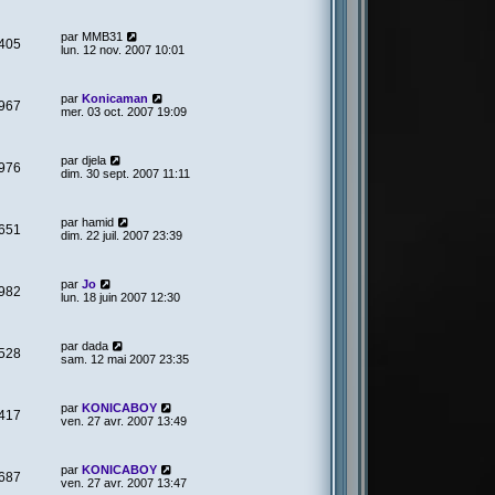
par
MMB31
405
lun. 12 nov. 2007 10:01
par
Konicaman
967
mer. 03 oct. 2007 19:09
par
djela
976
dim. 30 sept. 2007 11:11
par
hamid
651
dim. 22 juil. 2007 23:39
par
Jo
982
lun. 18 juin 2007 12:30
par
dada
528
sam. 12 mai 2007 23:35
par
KONICABOY
417
ven. 27 avr. 2007 13:49
par
KONICABOY
687
ven. 27 avr. 2007 13:47