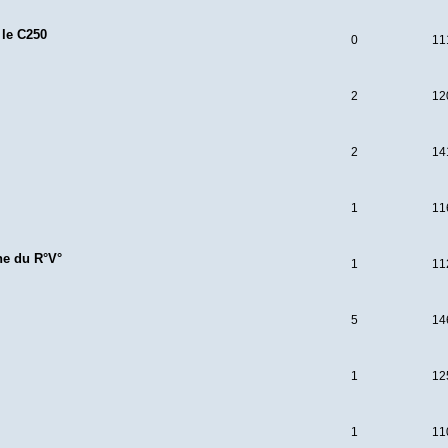
 le C250
0
11
2
12
2
14
1
11
ne du R°V°
1
11
5
14
1
12
1
11