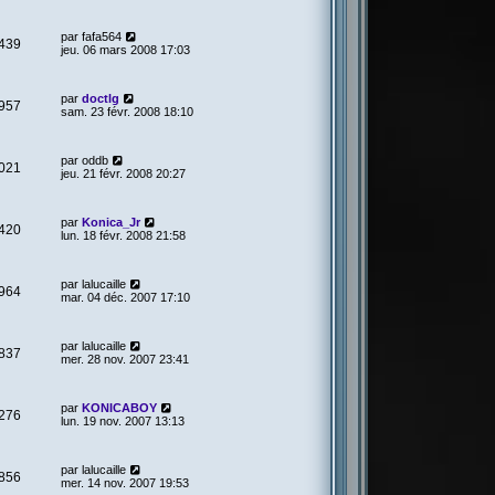
par
fafa564
439
jeu. 06 mars 2008 17:03
par
doctlg
957
sam. 23 févr. 2008 18:10
par
oddb
021
jeu. 21 févr. 2008 20:27
par
Konica_Jr
420
lun. 18 févr. 2008 21:58
par
lalucaille
964
mar. 04 déc. 2007 17:10
par
lalucaille
837
mer. 28 nov. 2007 23:41
par
KONICABOY
276
lun. 19 nov. 2007 13:13
par
lalucaille
856
mer. 14 nov. 2007 19:53