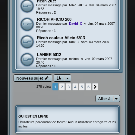
ricoh 2035
Dernier message par
MAVERIC
«
dim. 04 mars 2007
19:53
Réponses :
2
RICOH AFICIO 200
Dernier message par
David_C
«
dim. 04 mars 2007
08:20
Réponses :
1
Ricoh couleur Aficio 6513
Dernier message par
rank
«
sam. 03 mars 2007
14:20
LANIER 5012
Dernier message par
moimoi
«
ven. 02 mars 2007
20:40
Réponses :
1
Nouveau sujet
1
2
3
4
5
6
Suivante
278 sujets
Aller à
QUI EST EN LIGNE
Utilisateurs parcourant ce forum : Aucun utilisateur enregistré et 23
invités