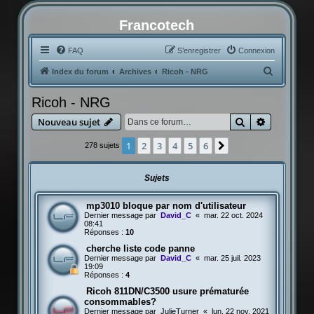
Francotech
FAQ
S’enregistrer
Connexion
R
Index du forum
Archives
Ricoh - NRG
e
Ricoh - NRG
c
Rechercher
Recherche
Nouveau sujet
h
e
1
2
3
4
5
6
Suivante
278 sujets
r
c
Sujets
h
mp3010 bloque par nom d'utilisateur
e
Dernier message par
David_C
«
mar. 22 oct. 2024
r
08:41
Réponses :
10
cherche liste code panne
Dernier message par
David_C
«
mar. 25 juil. 2023
19:09
Réponses :
4
Ricoh 811DN/C3500 usure prématurée
consommables?
Dernier message par
JulieTurner
«
lun. 22 nov. 2021