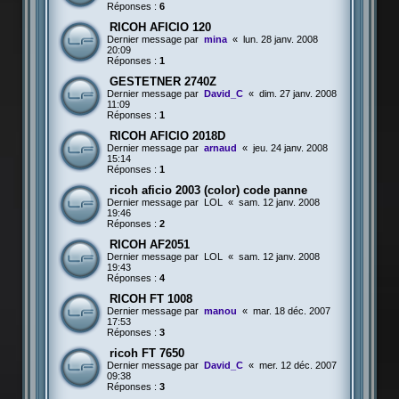
Réponses :
6
RICOH AFICIO 120
Dernier message par
mina
«
lun. 28 janv. 2008
20:09
Réponses :
1
GESTETNER 2740Z
Dernier message par
David_C
«
dim. 27 janv. 2008
11:09
Réponses :
1
RICOH AFICIO 2018D
Dernier message par
arnaud
«
jeu. 24 janv. 2008
15:14
Réponses :
1
ricoh aficio 2003 (color) code panne
Dernier message par
LOL
«
sam. 12 janv. 2008
19:46
Réponses :
2
RICOH AF2051
Dernier message par
LOL
«
sam. 12 janv. 2008
19:43
Réponses :
4
RICOH FT 1008
Dernier message par
manou
«
mar. 18 déc. 2007
17:53
Réponses :
3
ricoh FT 7650
Dernier message par
David_C
«
mer. 12 déc. 2007
09:38
Réponses :
3