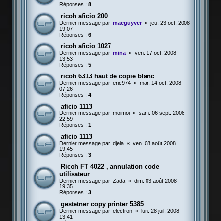
Réponses :
8
ricoh aficio 200
Dernier message par
macguyver
«
jeu. 23 oct. 2008
19:07
Réponses :
6
ricoh aficio 1027
Dernier message par
mina
«
ven. 17 oct. 2008
13:53
Réponses :
5
ricoh 6313 haut de copie blanc
Dernier message par
eric974
«
mar. 14 oct. 2008
07:26
Réponses :
4
aficio 1113
Dernier message par
moimoi
«
sam. 06 sept. 2008
22:59
Réponses :
1
aficio 1113
Dernier message par
djela
«
ven. 08 août 2008
19:45
Réponses :
3
Ricoh FT 4022 , annulation code
utilisateur
Dernier message par
Zada
«
dim. 03 août 2008
19:35
Réponses :
3
gestetner copy printer 5385
Dernier message par
electron
«
lun. 28 juil. 2008
13:41