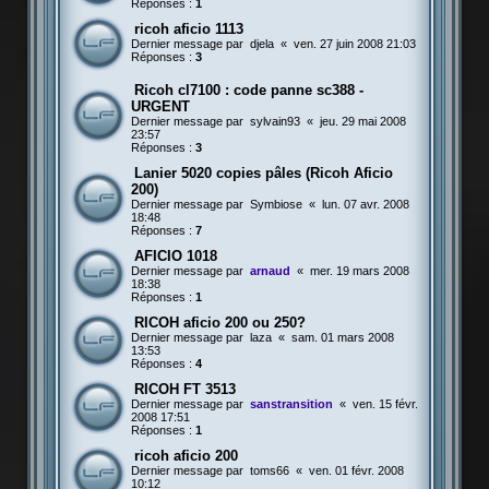
Réponses :
1
ricoh aficio 1113
Dernier message par
djela
«
ven. 27 juin 2008 21:03
Réponses :
3
Ricoh cl7100 : code panne sc388 -
URGENT
Dernier message par
sylvain93
«
jeu. 29 mai 2008
23:57
Réponses :
3
Lanier 5020 copies pâles (Ricoh Aficio
200)
Dernier message par
Symbiose
«
lun. 07 avr. 2008
18:48
Réponses :
7
AFICIO 1018
Dernier message par
arnaud
«
mer. 19 mars 2008
18:38
Réponses :
1
RICOH aficio 200 ou 250?
Dernier message par
laza
«
sam. 01 mars 2008
13:53
Réponses :
4
RICOH FT 3513
Dernier message par
sanstransition
«
ven. 15 févr.
2008 17:51
Réponses :
1
ricoh aficio 200
Dernier message par
toms66
«
ven. 01 févr. 2008
10:12