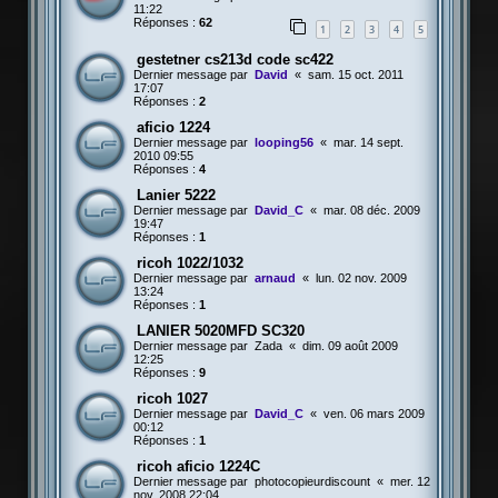
11:22
Réponses :
62
1
2
3
4
5
gestetner cs213d code sc422
Dernier message par
David
«
sam. 15 oct. 2011
17:07
Réponses :
2
aficio 1224
Dernier message par
looping56
«
mar. 14 sept.
2010 09:55
Réponses :
4
Lanier 5222
Dernier message par
David_C
«
mar. 08 déc. 2009
19:47
Réponses :
1
ricoh 1022/1032
Dernier message par
arnaud
«
lun. 02 nov. 2009
13:24
Réponses :
1
LANIER 5020MFD SC320
Dernier message par
Zada
«
dim. 09 août 2009
12:25
Réponses :
9
ricoh 1027
Dernier message par
David_C
«
ven. 06 mars 2009
00:12
Réponses :
1
ricoh aficio 1224C
Dernier message par
photocopieurdiscount
«
mer. 12
nov. 2008 22:04