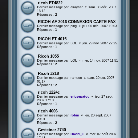
ricoh FT4822
Dernier message par
elrayser
«
sam. 08 déc. 2007
13:12
Réponses :
2
RICOH AF 2016 CONNEXION CARTE FAX
Dernier message par
ping
«
jeu. 06 déc. 2007 19:03
Réponses :
1
RICOH FT 4015
Dernier message par
LOL
«
jeu. 29 nov. 2007 22:25
Réponses :
1
Ricoh 1055
Dernier message par
LOL
«
mer. 14 nov. 2007 11:51
Réponses :
2
Ricoh 3218
Dernier message par
ramooo
«
sam. 20 oct. 2007
01:17
Réponses :
2
ricoh 1224c
Dernier message par
ericsepatou
«
jeu. 27 sept.
2007 17:10
Réponses :
1
ricoh 4006
Dernier message par
robin
«
jeu. 20 sept. 2007
20:01
Réponses :
2
Gestetner 2740
Dernier message par
David_C
«
mar. 07 août 2007
17:43