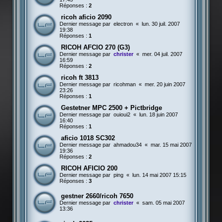
Réponses :
2
ricoh aficio 2090
Dernier message par
electron
«
lun. 30 juil. 2007
19:38
Réponses :
1
RICOH AFCIO 270 (G3)
Dernier message par
christer
«
mer. 04 juil. 2007
16:59
Réponses :
2
ricoh ft 3813
Dernier message par
ricohman
«
mer. 20 juin 2007
23:26
Réponses :
1
Gestetner MPC 2500 + Pictbridge
Dernier message par
ouioui2
«
lun. 18 juin 2007
16:40
Réponses :
1
aficio 1018 SC302
Dernier message par
ahmadou34
«
mar. 15 mai 2007
19:36
Réponses :
2
RICOH AFICIO 200
Dernier message par
ping
«
lun. 14 mai 2007 15:15
Réponses :
3
gestner 2660/ricoh 7650
Dernier message par
christer
«
sam. 05 mai 2007
13:36