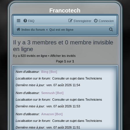
Francotech
FAQ
S’enregistrer
Connexion
R
Index du forum
Qui est en ligne
e
Il y a 3 membres et 0 membre invisible
c
en ligne
h
Il y a 820 invités en ligne •
Afficher les invités
e
Page
1
sur
1
r
c
Nom d’utilisateur
Bing [Bot]
h
Localisation sur le forum
Consulte un sujet dans Techniciens
Dernière mise à jour
ven. 07 août 2026 11:54
e
r
Nom d’utilisateur
Semrush [Bot]
Localisation sur le forum
Consulte un sujet dans Techniciens
Dernière mise à jour
ven. 07 août 2026 11:53
Nom d’utilisateur
Amazon [Bot]
Localisation sur le forum
Consulte un sujet dans Techniciens
Dernière mise à jour
ven. 07 août 2026 11:51