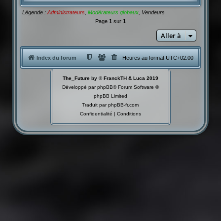
Légende :
Administrateurs
,
Modérateurs globaux
,
Vendeurs
Page
1
sur
1
Aller à
Index du forum
Heures au format
UTC+02:00
The_Future by © FranckTH & Luca 2019
Développé par
phpBB
® Forum Software ©
phpBB Limited
Traduit par
phpBB-fr.com
Confidentialité
|
Conditions