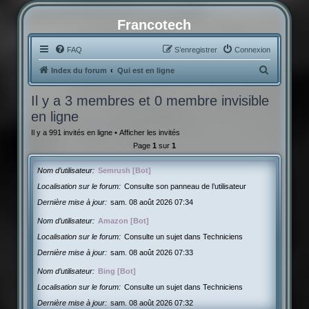
Francotech
FAQ
S’enregistrer
Connexion
R
Index du forum
Qui est en ligne
e
Il y a 3 membres et 0 membre invisible
c
en ligne
h
Il y a 991 invités en ligne •
Afficher les invités
e
Page
1
sur
1
r
c
Nom d’utilisateur
Semrush [Bot]
h
Localisation sur le forum
Consulte son panneau de l’utilisateur
Dernière mise à jour
sam. 08 août 2026 07:34
e
r
Nom d’utilisateur
Amazon [Bot]
Localisation sur le forum
Consulte un sujet dans Techniciens
Dernière mise à jour
sam. 08 août 2026 07:33
Nom d’utilisateur
Bing [Bot]
Localisation sur le forum
Consulte un sujet dans Techniciens
Dernière mise à jour
sam. 08 août 2026 07:32