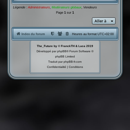
Légende :
Administrateurs
,
Modérateurs globaux
,
Vendeurs
Page
1
sur
1
Aller à
Index du forum
Heures au format
UTC+02:00
The_Future by © FranckTH & Luca 2019
Développé par
phpBB
® Forum Software ©
phpBB Limited
Traduit par
phpBB-fr.com
Confidentialité
|
Conditions