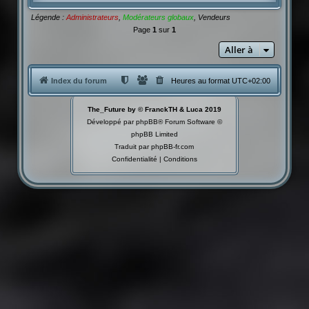
Légende :
Administrateurs
,
Modérateurs globaux
,
Vendeurs
Page
1
sur
1
Aller à
Index du forum
Heures au format
UTC+02:00
The_Future by © FranckTH & Luca 2019
Développé par
phpBB
® Forum Software ©
phpBB Limited
Traduit par
phpBB-fr.com
Confidentialité
|
Conditions