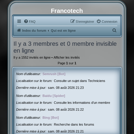
Francotech
FAQ
S’enregistrer
Connexion
R
Index du forum
Qui est en ligne
e
Il y a 3 membres et 0 membre invisible
c
en ligne
h
Il y a 1552 invités en ligne •
Afficher les invités
e
Page
1
sur
1
r
c
Nom d’utilisateur
Semrush [Bot]
h
Localisation sur le forum
Consulte un sujet dans Techniciens
Dernière mise à jour
sam. 08 août 2026 21:23
e
r
Nom d’utilisateur
Baidu [Spider]
Localisation sur le forum
Consulte les informations d’un membre
Dernière mise à jour
sam. 08 août 2026 21:22
Nom d’utilisateur
Bing [Bot]
Localisation sur le forum
Recherche dans les forums
Dernière mise à jour
sam. 08 août 2026 21:21