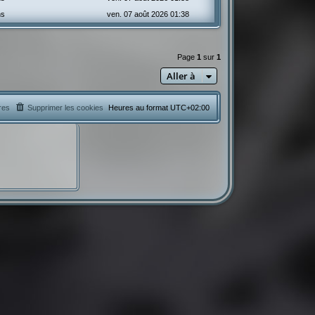
ns
ven. 07 août 2026 01:38
Page
1
sur
1
Aller à
res
Supprimer les cookies
Heures au format
UTC+02:00