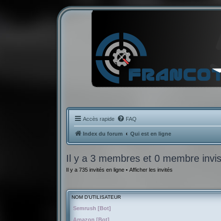
Accès rapide
FAQ
Index du forum
Qui est en ligne
Il y a 3 membres et 0 membre invisi
Il y a 735 invités en ligne •
Afficher les invités
NOM D’UTILISATEUR
Semrush [Bot]
Amazon [Bot]