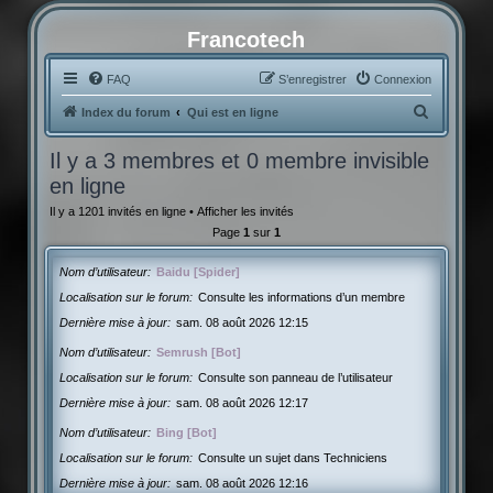
Francotech
FAQ
S’enregistrer
Connexion
R
Index du forum
Qui est en ligne
e
Il y a 3 membres et 0 membre invisible
c
en ligne
h
Il y a 1201 invités en ligne •
Afficher les invités
e
Page
1
sur
1
r
c
Nom d’utilisateur
Baidu [Spider]
h
Localisation sur le forum
Consulte les informations d’un membre
Dernière mise à jour
sam. 08 août 2026 12:15
e
r
Nom d’utilisateur
Semrush [Bot]
Localisation sur le forum
Consulte son panneau de l’utilisateur
Dernière mise à jour
sam. 08 août 2026 12:17
Nom d’utilisateur
Bing [Bot]
Localisation sur le forum
Consulte un sujet dans Techniciens
Dernière mise à jour
sam. 08 août 2026 12:16