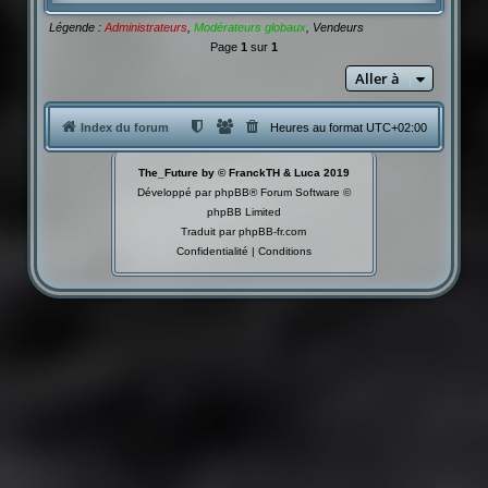
Légende :
Administrateurs
,
Modérateurs globaux
,
Vendeurs
Page
1
sur
1
Aller à
Index du forum
Heures au format
UTC+02:00
The_Future by © FranckTH & Luca 2019
Développé par
phpBB
® Forum Software ©
phpBB Limited
Traduit par
phpBB-fr.com
Confidentialité
|
Conditions