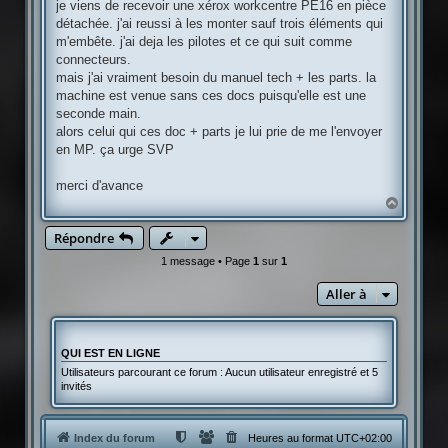
g
je viens de recevoir une xérox workcentre PE16 en pièce
e
détachée. j'ai reussi à les monter sauf trois éléments qui
m'embête. j'ai deja les pilotes et ce qui suit comme
connecteurs.
mais j'ai vraiment besoin du manuel tech + les parts. la
machine est venue sans ces docs puisqu'elle est une
seconde main.
alors celui qui ces doc + parts je lui prie de me l'envoyer
en MP. ça urge SVP
merci d'avance
H
a
u
Répondre
t
1 message • Page
1
sur
1
Aller à
QUI EST EN LIGNE
Utilisateurs parcourant ce forum : Aucun utilisateur enregistré et 5
invités
Index du forum
Heures au format
UTC+02:00