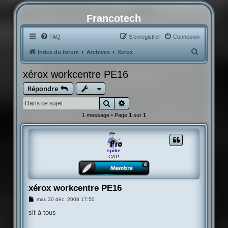
Francotech
FAQ
S’enregistrer
Connexion
R
Index du forum
Archives
Xerox
e
xérox workcentre PE16
c
Répondre
h
e
Rechercher
Recherche avancée
r
1 message • Page
1
sur
1
c
h
e
spike
CAP
r
xérox workcentre PE16
M
mar. 30 déc. 2008 17:50
e
s
slt à tous
s
a