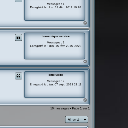
Messages :
1
Enregistré le :
lun. 31 déc. 2012 10:28
H
a
u
t
bureautique service
Messages :
1
Enregistré le :
dim. 15 févr. 2015 20:23
H
a
u
t
piupiuoizo
Messages :
2
Enregistré le :
jeu. 07 sept. 2023 23:11
H
a
u
10 messages • Page
1
sur
1
t
Aller à