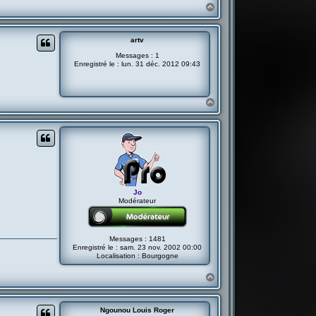
H
a
u
t
artv
Messages :
1
Enregistré le :
lun. 31 déc. 2012 09:43
H
a
u
t
Jo
Modérateur
Messages :
1481
Enregistré le :
sam. 23 nov. 2002 00:00
Localisation :
Bourgogne
H
a
u
t
Ngounou Louis Roger