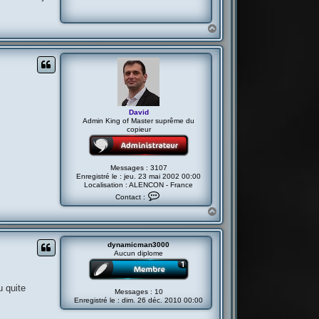
v
i
d
H
a
u
t
David
Admin King of Master suprême du
copieur
Messages :
3107
Enregistré le :
jeu. 23 mai 2002 00:00
Localisation :
ALENCON - France
C
Contact :
o
n
H
t
a
a
u
c
t
t
dynamicman3000
e
Aucun diplome
r
D
a
v
u quite
Messages :
10
i
Enregistré le :
dim. 26 déc. 2010 00:00
d