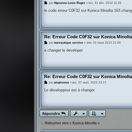
M
par
Ngounou Louis Roger
»
lun. 31 déc. 2012 11:22
e
s
le code erreur C0F32 sur Konica Minolta 163 chang
s
a
g
e
Re: Erreur Code C0F32 sur Konica Minolt
M
par
bureautique service
»
dim. 01 mars 2015 21:06
e
s
a changer le developer
s
a
g
e
Re: Erreur Code C0F32 sur Konica Minolt
M
par
piupiuoizo
»
jeu. 07 sept. 2023 23:17
e
s
Le développeur est à changer
s
a
g
e
Répondre
Retourner vers « Konica-Minolta »