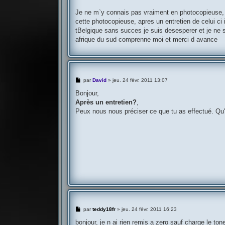
a
g
Je ne m`y connais pas vraiment en photocopieuse, m
e
cette photocopieuse, apres un entretien de celui ci
tBelgique sans succes je suis desesperer et je ne s
afrique du sud comprenne moi et merci d avance
M
par
David
»
jeu. 24 févr. 2011 13:07
e
s
Bonjour,
s
Après un entretien?
,
a
g
Peux nous nous préciser ce que tu as effectué. Qu'a
e
M
par
teddy18fr
»
jeu. 24 févr. 2011 16:23
e
s
bonjour, je n ai rien remis a zero sauf charge le ton