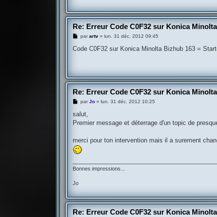
Re: Erreur Code C0F32 sur Konica Minolt
M
par
artv
»
lun. 31 déc. 2012 09:45
e
s
Code C0F32 sur Konica Minolta Bizhub 163 = Starte
s
a
g
e
Re: Erreur Code C0F32 sur Konica Minolt
M
par
Jo
»
lun. 31 déc. 2012 10:25
e
s
salut,
s
Premier message et déterrage d'un topic de presque
a
g
e
merci pour ton intervention mais il a surement cha
Bonnes impressions...
Jo
Re: Erreur Code C0F32 sur Konica Minolt