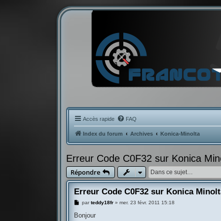
Accès rapide
FAQ
Index du forum
Archives
Konica-Minolta
Erreur Code C0F32 sur Konica Min
Répondre
Erreur Code C0F32 sur Konica Minolt
M
par
teddy18fr
»
mer. 23 févr. 2011 15:18
e
s
Bonjour
s