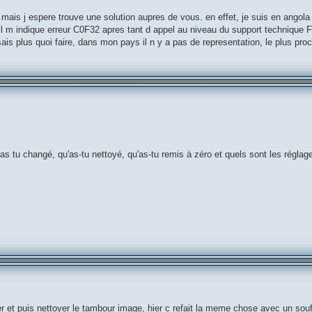
ais j espere trouve une solution aupres de vous. en effet, je suis en angola
 il m indique erreur C0F32 apres tant d appel au niveau du support technique 
ais plus quoi faire, dans mon pays il n y a pas de representation, le plus pro
s tu changé, qu'as-tu nettoyé, qu'as-tu remis à zéro et quels sont les réglag
er et puis nettoyer le tambour image, hier c refait la meme chose avec un souffl