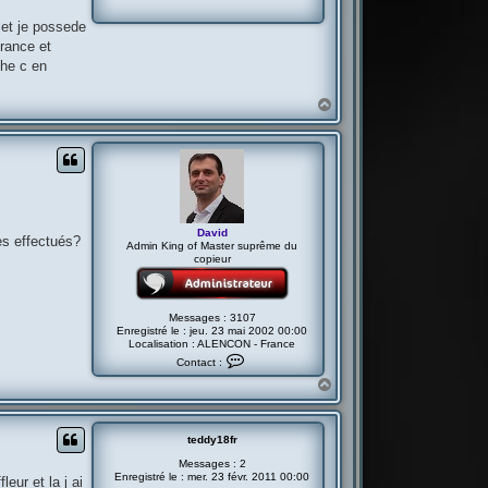
 et je possede
France et
che c en
H
a
u
t
David
es effectués?
Admin King of Master suprême du
copieur
Messages :
3107
Enregistré le :
jeu. 23 mai 2002 00:00
Localisation :
ALENCON - France
C
Contact :
o
n
H
t
a
a
u
c
t
t
teddy18fr
e
r
Messages :
2
D
Enregistré le :
mer. 23 févr. 2011 00:00
eur et la j ai
a