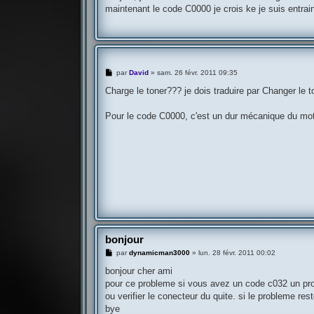
s
maintenant le code C0000 je crois ke je suis entrain
a
g
e
M
par
David
»
sam. 26 févr. 2011 09:35
e
s
Charge le toner??? je dois traduire par Changer le
s
a
g
Pour le code C0000, c'est un dur mécanique du mot
e
bonjour
M
par
dynamicman3000
»
lun. 28 févr. 2011 00:02
e
s
bonjour cher ami
s
pour ce probleme si vous avez un code c032 un pro
a
g
ou verifier le conecteur du quite. si le probleme re
e
bye