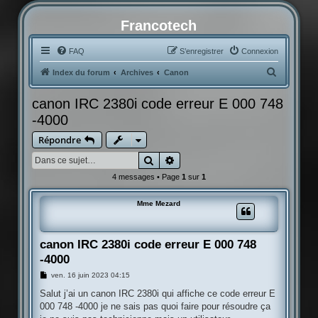
Francotech
FAQ
S’enregistrer
Connexion
R
Index du forum
Archives
Canon
e
canon IRC 2380i code erreur E 000 748
c
-4000
h
Répondre
e
r
Rechercher
Recherche avancée
c
4 messages • Page
1
sur
1
h
Mme Mezard
e
r
canon IRC 2380i code erreur E 000 748
-4000
M
ven. 16 juin 2023 04:15
e
s
Salut j’ai un canon IRC 2380i qui affiche ce code erreur E
s
000 748 -4000 je ne sais pas quoi faire pour résoudre ça
a
g