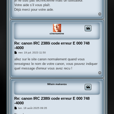
je ne suis pas technicienne mais un utilisateur.
e
Votre aide s’il vous plaît.
Déjà merci pour votre aide.
H
a
u
t
cinenomine
Re: canon IRC 2380i code erreur E 000 748
-4000
M
mer. 19 juil. 2023 11:50
e
s
allez sur le site canon normalement quand vous
s
renseignez le nom de votre canon, vous pouvez indiquer
a
g
quel message d'erreur vous avez recu !
e
H
a
u
t
Milain makanzu
Re: canon IRC 2380i code erreur E 000 748
-4000
M
lun. 18 août 2025 09:35
e
s