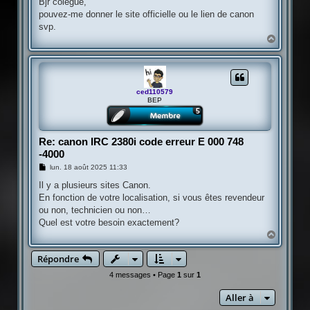
Bjr colegue,
s
pouvez-me donner le site officielle ou le lien de canon
a
g
svp.
e
H
a
u
t
ced110579
BEP
Re: canon IRC 2380i code erreur E 000 748
-4000
M
lun. 18 août 2025 11:33
e
s
Il y a plusieurs sites Canon.
s
En fonction de votre localisation, si vous êtes revendeur
a
g
ou non, technicien ou non…
e
Quel est votre besoin exactement?
H
a
u
Répondre
t
4 messages • Page
1
sur
1
Aller à