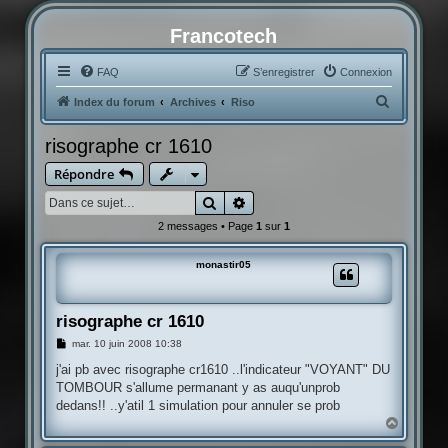
Francotech
FAQ
S’enregistrer
Connexion
R
Index du forum
Archives
Riso
e
risographe cr 1610
c
Répondre
h
e
Rechercher
Recherche avancée
r
2 messages • Page
1
sur
1
c
monastir05
h
e
r
risographe cr 1610
M
mar. 10 juin 2008 10:38
e
s
j'ai pb avec risographe cr1610 ..l'indicateur "VOYANT" DU
s
TOMBOUR s'allume permanant y as auqu'unprob
a
g
dedans!! ..y'atil 1 simulation pour annuler se prob
e
H
a