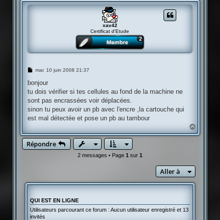
u
t
xav42
Certificat d'Etude
M
mar. 10 juin 2008 21:37
e
s
bonjour
s
tu dois vérifier si tes cellules au fond de la machine ne
a
g
sont pas encrassées voir déplacées.
e
sinon tu peux avoir un pb avec l'encre ,la cartouche qui
est mal détectée et pose un pb au tambour
H
a
u
Répondre
t
2 messages • Page
1
sur
1
Aller à
QUI EST EN LIGNE
Utilisateurs parcourant ce forum : Aucun utilisateur enregistré et 13
invités