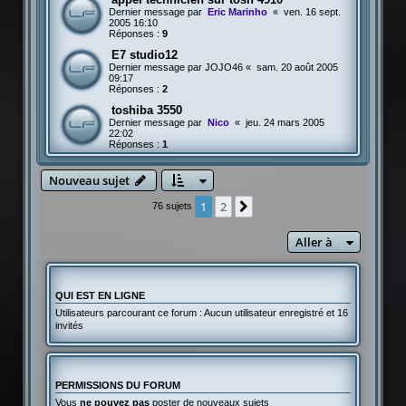
Dernier message par
Eric Marinho
«
ven. 16 sept.
2005 16:10
Réponses :
9
E7 studio12
Dernier message par
JOJO46
«
sam. 20 août 2005
09:17
Réponses :
2
toshiba 3550
Dernier message par
Nico
«
jeu. 24 mars 2005
22:02
Réponses :
1
Nouveau sujet
1
2
Suivante
76 sujets
Aller à
QUI EST EN LIGNE
Utilisateurs parcourant ce forum : Aucun utilisateur enregistré et 16
invités
PERMISSIONS DU FORUM
Vous
ne pouvez pas
poster de nouveaux sujets