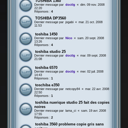
TOSHIBA 1360
Dernier message par
doctlg
«
dim. 09 nov. 2008
22:20
Réponses :
4
TOSHIBA DP3560
Dernier message par
jogabi
«
mar. 21 oct. 2008
11:53
toshiba 1450
Dernier message par
Nico
«
sam. 20 sept. 2008
13:26
Réponses :
4
toshiba studio 25
Dernier message par
doctlg
«
mar. 09 sept. 2008
21:08
toshiba 6570
Dernier message par
doctlg
«
mer. 02 juil. 2008
14:43
Réponses :
1
toschiba e350
Dernier message par
netcopy84
«
mar. 22 avr. 2008
22:50
Réponses :
1
toshiba nuerique studio 25 fait des copies
noires
Dernier message par
lama_ci
«
sam. 19 avr. 2008
17:55
Réponses :
2
toshiba 3560 probleme copie gris sans