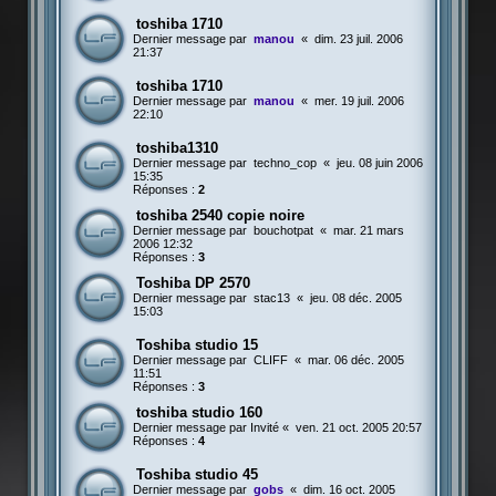
toshiba 1710
Dernier message par
manou
«
dim. 23 juil. 2006
21:37
toshiba 1710
Dernier message par
manou
«
mer. 19 juil. 2006
22:10
toshiba1310
Dernier message par
techno_cop
«
jeu. 08 juin 2006
15:35
Réponses :
2
toshiba 2540 copie noire
Dernier message par
bouchotpat
«
mar. 21 mars
2006 12:32
Réponses :
3
Toshiba DP 2570
Dernier message par
stac13
«
jeu. 08 déc. 2005
15:03
Toshiba studio 15
Dernier message par
CLIFF
«
mar. 06 déc. 2005
11:51
Réponses :
3
toshiba studio 160
Dernier message par
Invité
«
ven. 21 oct. 2005 20:57
Réponses :
4
Toshiba studio 45
Dernier message par
gobs
«
dim. 16 oct. 2005