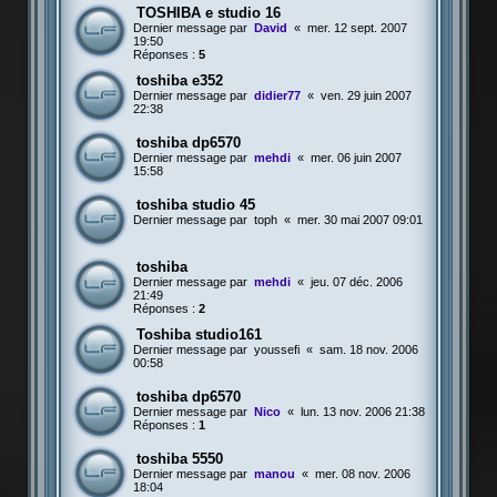
TOSHIBA e studio 16
Dernier message par
David
«
mer. 12 sept. 2007
19:50
Réponses :
5
toshiba e352
Dernier message par
didier77
«
ven. 29 juin 2007
22:38
toshiba dp6570
Dernier message par
mehdi
«
mer. 06 juin 2007
15:58
toshiba studio 45
Dernier message par
toph
«
mer. 30 mai 2007 09:01
toshiba
Dernier message par
mehdi
«
jeu. 07 déc. 2006
21:49
Réponses :
2
Toshiba studio161
Dernier message par
youssefi
«
sam. 18 nov. 2006
00:58
toshiba dp6570
Dernier message par
Nico
«
lun. 13 nov. 2006 21:38
Réponses :
1
toshiba 5550
Dernier message par
manou
«
mer. 08 nov. 2006
18:04