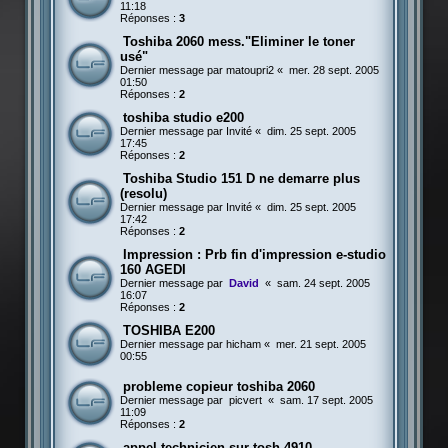
11:18
Réponses :
3
Toshiba 2060 mess."Eliminer le toner
usé"
Dernier message par
matoupri2
«
mer. 28 sept. 2005
01:50
Réponses :
2
toshiba studio e200
Dernier message par
Invité
«
dim. 25 sept. 2005
17:45
Réponses :
2
Toshiba Studio 151 D ne demarre plus
(resolu)
Dernier message par
Invité
«
dim. 25 sept. 2005
17:42
Réponses :
2
Impression : Prb fin d'impression e-studio
160 AGEDI
Dernier message par
David
«
sam. 24 sept. 2005
16:07
Réponses :
2
TOSHIBA E200
Dernier message par
hicham
«
mer. 21 sept. 2005
00:55
probleme copieur toshiba 2060
Dernier message par
picvert
«
sam. 17 sept. 2005
11:09
Réponses :
2
appel technicien sur tosh 4910