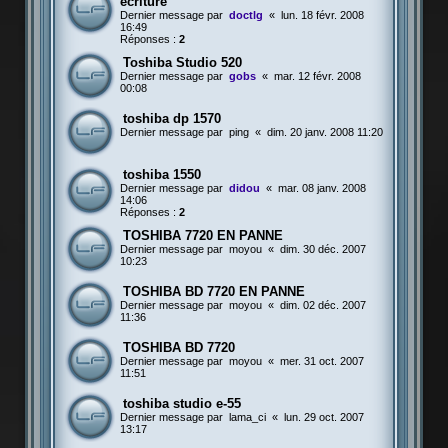
ecriture
Dernier message par
doctlg
«
lun. 18 févr. 2008
16:49
Réponses :
2
Toshiba Studio 520
Dernier message par
gobs
«
mar. 12 févr. 2008
00:08
toshiba dp 1570
Dernier message par
ping
«
dim. 20 janv. 2008 11:20
toshiba 1550
Dernier message par
didou
«
mar. 08 janv. 2008
14:06
Réponses :
2
TOSHIBA 7720 EN PANNE
Dernier message par
moyou
«
dim. 30 déc. 2007
10:23
TOSHIBA BD 7720 EN PANNE
Dernier message par
moyou
«
dim. 02 déc. 2007
11:36
TOSHIBA BD 7720
Dernier message par
moyou
«
mer. 31 oct. 2007
11:51
toshiba studio e-55
Dernier message par
lama_ci
«
lun. 29 oct. 2007
13:17