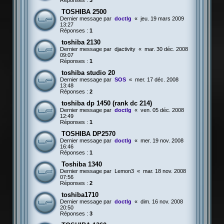
Réponses :
3
TOSHIBA 2500
Dernier message par
doctlg
«
jeu. 19 mars 2009
13:27
Réponses :
1
toshiba 2130
Dernier message par
djactivity
«
mar. 30 déc. 2008
09:07
Réponses :
1
toshiba studio 20
Dernier message par
SOS
«
mer. 17 déc. 2008
13:48
Réponses :
2
toshiba dp 1450 (rank dc 214)
Dernier message par
doctlg
«
ven. 05 déc. 2008
12:49
Réponses :
1
TOSHIBA DP2570
Dernier message par
doctlg
«
mer. 19 nov. 2008
16:46
Réponses :
1
Toshiba 1340
Dernier message par
Lemon3
«
mar. 18 nov. 2008
07:56
Réponses :
2
toshiba1710
Dernier message par
doctlg
«
dim. 16 nov. 2008
20:50
Réponses :
3