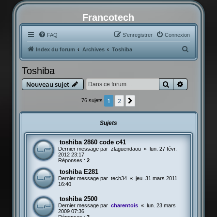
Francotech
FAQ
S’enregistrer
Connexion
R
Index du forum
Archives
Toshiba
e
Toshiba
c
Rechercher
Recherche
Nouveau sujet
h
e
1
2
Suivante
76 sujets
r
c
Sujets
h
toshiba 2860 code c41
e
Dernier message par
zlaguendaou
«
lun. 27 févr.
r
2012 23:17
Réponses :
2
toshiba E281
Dernier message par
tech34
«
jeu. 31 mars 2011
16:40
toshiba 2500
Dernier message par
charentois
«
lun. 23 mars
2009 07:36